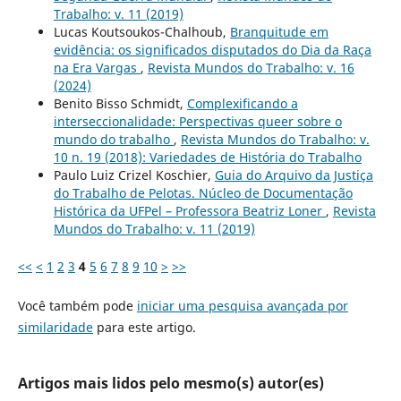
Trabalho: v. 11 (2019)
Lucas Koutsoukos-Chalhoub,
Branquitude em
evidência: os significados disputados do Dia da Raça
na Era Vargas
,
Revista Mundos do Trabalho: v. 16
(2024)
Benito Bisso Schmidt,
Complexificando a
interseccionalidade: Perspectivas queer sobre o
mundo do trabalho
,
Revista Mundos do Trabalho: v.
10 n. 19 (2018): Variedades de História do Trabalho
Paulo Luiz Crizel Koschier,
Guia do Arquivo da Justiça
do Trabalho de Pelotas. Núcleo de Documentação
Histórica da UFPel – Professora Beatriz Loner
,
Revista
Mundos do Trabalho: v. 11 (2019)
<<
<
1
2
3
4
5
6
7
8
9
10
>
>>
Você também pode
iniciar uma pesquisa avançada por
similaridade
para este artigo.
Artigos mais lidos pelo mesmo(s) autor(es)