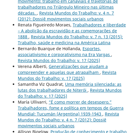
movimento: trabalho em canaviais e trajetórias de
trabalhadores no Triângulo Mineiro nas últimas
décadas.
,
Revista Mundos do Trabalho: v. 4 n. 7
(2012): Dossiê movimentos sociais urbanos
Renata Figueiredo Moraes,
Trabalhadores e liberdade
– A abolição da escravidão e as comemorações de
1888
,
Revista Mundos do Trabalho: v. 7 n. 13 (2015):
Trabalho, saúde e medicina na América Latina
Bernardo Buarque de Hollanda,
Esportes,
associativismo e corporativismo na Era Vargas
,
Revista Mundos do Trabalho: v. 17 (2025)
Verena Alberti,
Generalizações que ajudam a
compreender e aquelas que atrapalham
,
Revista
Mundos do Trabalho: v. 17 (2025)
Samantha Viz Quadrat,
Uma memória silenciada: as
lutas dos trabalhadores de Niterói
,
Revista Mundos
do Trabalho: v. 17 (2025)
María Ullivarri,
“É como morrer de desespero.”
Trabalhadores, fome e política em tempos de Guerra
Mundial: Tucumán (Argentina) 1939-1943
,
Revista
Mundos do Trabalho: v. 4 n. 7 (2012): Dossiê
movimentos sociais urbanos
Allison Bigelow,
Produção de conhecimento e trabalho