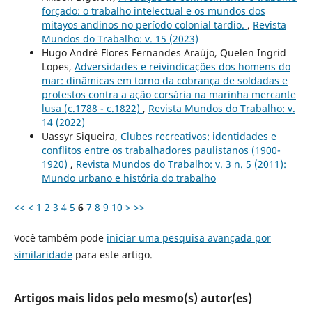
forçado: o trabalho intelectual e os mundos dos
mitayos andinos no período colonial tardio.
,
Revista
Mundos do Trabalho: v. 15 (2023)
Hugo André Flores Fernandes Araújo, Quelen Ingrid
Lopes,
Adversidades e reivindicações dos homens do
mar: dinâmicas em torno da cobrança de soldadas e
protestos contra a ação corsária na marinha mercante
lusa (c.1788 - c.1822)
,
Revista Mundos do Trabalho: v.
14 (2022)
Uassyr Siqueira,
Clubes recreativos: identidades e
conflitos entre os trabalhadores paulistanos (1900-
1920)
,
Revista Mundos do Trabalho: v. 3 n. 5 (2011):
Mundo urbano e história do trabalho
<<
<
1
2
3
4
5
6
7
8
9
10
>
>>
Você também pode
iniciar uma pesquisa avançada por
similaridade
para este artigo.
Artigos mais lidos pelo mesmo(s) autor(es)