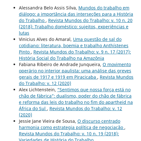
Alessandra Belo Assis Silva,
Mundos do trabalho em
diálogo: a importância das interseções para a História
do Trabalho
,
Revista Mundos do Trabalho: v. 10 n. 20
(2018): Trabalho doméstico: sujeitos, experiências e
lutas
Vinicius Alves do Amaral,
Uma questão de sal do
cotidiano: literatura, boemia e trabalho Anthístenes
Pinto
,
Revista Mundos do Trabalho: v. 9 n. 17 (2017):
História Social do Trabalho na Amazônia
Fabiana Ribeiro de Andrade Junqueira,
O movimento
operário no interior paulista: uma análise das greves
gerais de 1917 e 1919 em Piracicaba
,
Revista Mundos
do Trabalho: v. 12 (2020)
Alex Lichtenstein,
“Sentimos que nossa força está no
chão de fábrica”: dualismo, poder do chão de fábrica
e reforma das leis do trabalho no fim do apartheid na
África do Sul
,
Revista Mundos do Trabalho: v. 12
(2020)
Jessie Jane Vieira de Sousa,
O discurso centrado
harmonia como estrategia política de negociação
,
Revista Mundos do Trabalho: v. 10 n. 19 (2018):
Variedades de História do Trabalho