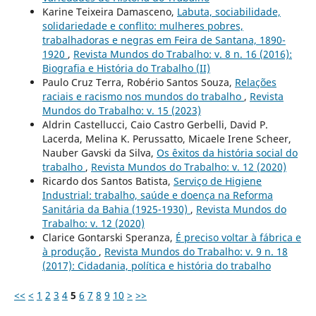
Karine Teixeira Damasceno,
Labuta, sociabilidade,
solidariedade e conflito: mulheres pobres,
trabalhadoras e negras em Feira de Santana, 1890-
1920
,
Revista Mundos do Trabalho: v. 8 n. 16 (2016):
Biografia e História do Trabalho (II)
Paulo Cruz Terra, Robério Santos Souza,
Relações
raciais e racismo nos mundos do trabalho
,
Revista
Mundos do Trabalho: v. 15 (2023)
Aldrin Castellucci, Caio Castro Gerbelli, David P.
Lacerda, Melina K. Perussatto, Micaele Irene Scheer,
Nauber Gavski da Silva,
Os êxitos da história social do
trabalho
,
Revista Mundos do Trabalho: v. 12 (2020)
Ricardo dos Santos Batista,
Serviço de Higiene
Industrial: trabalho, saúde e doença na Reforma
Sanitária da Bahia (1925-1930)
,
Revista Mundos do
Trabalho: v. 12 (2020)
Clarice Gontarski Speranza,
É preciso voltar à fábrica e
à produção
,
Revista Mundos do Trabalho: v. 9 n. 18
(2017): Cidadania, política e história do trabalho
<<
<
1
2
3
4
5
6
7
8
9
10
>
>>