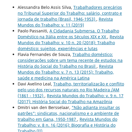
Alessandra Belo Assis Silva,
Trabalhadores precários
no Tribunal Superior do Trabalho: salário, contrato e
jornada de trabalho (Brasil, 1946-1953)
,
Revista
Mundos do Trabalho: v. 11 (2019)
Paolo Passaniti,
A Cidadania Submersa. O Trabalho
Doméstico na Itália entre os Séculos XIX e XX
,
Revista
Mundos do Trabalho: v. 10 n. 20 (2018): Trabalho
doméstico: sujeitos, experiências e lutas
Flavia Fernandes de Souza,
Trabalho doméstico:
considerações sobre um tema recente de estudos na
História do Social do Trabalho no Brasil
,
Revista
Mundos do Trabalho: v. 7 n. 13 (2015): Trabalho,
saúde e medicina na América Latina
Davi Avelino Leal,
Trabalho, territorialização e conflito
pelo uso dos recursos naturais no Rio Madeira /AM
(1861 - 1932)
,
Revista Mundos do Trabalho: v. 9 n. 17
(2017): História Social do Trabalho na Amazônia
Dmitri van den Bersselaar,
"Não adianta insultar os
patrões": sindicatos, nacionalismo e o ambiente de
trabalho em Gana, 1950-1987
,
Revista Mundos do
Trabalho: v. 8 n. 16 (2016): Biografia e História do
Trabalho (II)