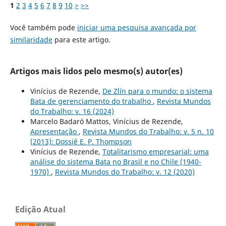
1
2
3
4
5
6
7
8
9
10
>
>>
Você também pode
iniciar uma pesquisa avançada por
similaridade
para este artigo.
Artigos mais lidos pelo mesmo(s) autor(es)
Vinícius de Rezende,
De Zlín para o mundo: o sistema
Bata de gerenciamento do trabalho
,
Revista Mundos
do Trabalho: v. 16 (2024)
Marcelo Badaró Mattos, Vinícius de Rezende,
Apresentação
,
Revista Mundos do Trabalho: v. 5 n. 10
(2013): Dossiê E. P. Thompson
Vinícius de Rezende,
Totalitarismo empresarial: uma
análise do sistema Bata no Brasil e no Chile (1940-
1970)
,
Revista Mundos do Trabalho: v. 12 (2020)
Edição Atual