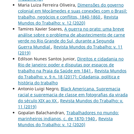
Maria Luiza Ferreira Oliveira,
Dimensões do governo
colonial em Moçâmedes e suas conexões com o Brasil:
trabalho, negócios e conflitos, 1840-1860
,
Revista
Mundos do Trabalho: v. 12 (2020)
Tamires Xavier Soares,
A guerra no prato: uma breve
análise sobre o problema de abastecimento de carne
verde no Rio Grande do Sul, durante a Segunda
Guerra Mundial
,
Revista Mundos do Trabalho: v. 11
(2019)
Edilson Nunes Santos Junior,
Direitos e cidadania no
Rio de Janeiro: poder e disputas por espaços de
trabalho na Praia da Saúde em 1841
,
Revista Mundos
do Trabalho: v. 9 n. 18 (2017): Cidadania, política e
história do trabalho
Antonio Luigi Negro,
Black Americana. Supremacia
racial e supremacia de classe em fotografias da virada
do século XIX ao XX
,
Revista Mundos do Trabalho: v.
11 (2019)
Gopalan Balachandran,
Trabalhadores no mundo:
marinheiros indianos, c. de 1870-1940
,
Revista
Mundos do Trabalho: v. 12 (2020)