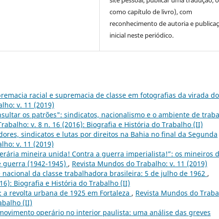
site pessoal, publicar uma tradução, 
como capítulo de livro), com
reconhecimento de autoria e publica
inicial neste periódico.
remacia racial e supremacia de classe em fotografias da virada do
lho: v. 11 (2019)
sultar os patrões": sindicatos, nacionalismo e o ambiente de trab
abalho: v. 8 n. 16 (2016): Biografia e História do Trabalho (II)
ores, sindicatos e lutas por direitos na Bahia no final da Segunda
ho: v. 11 (2019)
perária mineira unida! Contra a guerra imperialista!”: os mineiros 
e guerra (1942-1945)
,
Revista Mundos do Trabalho: v. 11 (2019)
 nacional da classe trabalhadora brasileira: 5 de julho de 1962
,
6): Biografia e História do Trabalho (II)
: a revolta urbana de 1925 em Fortaleza
,
Revista Mundos do Traba
abalho (II)
movimento operário no interior paulista: uma análise das greves