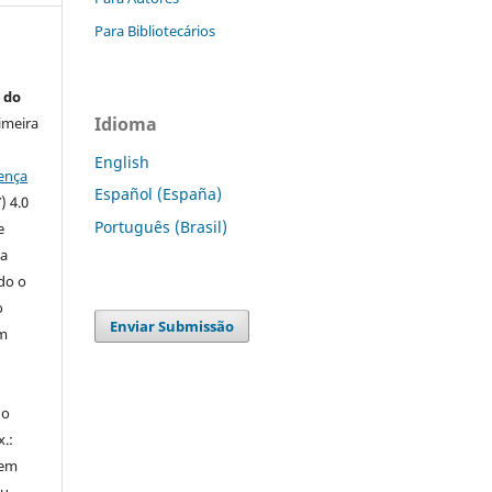
Para Bibliotecários
 do
Idioma
imeira
English
ença
Español (España)
) 4.0
Português (Brasil)
e
 a
ndo o
o
Enviar Submissão
m
do
x.:
 em