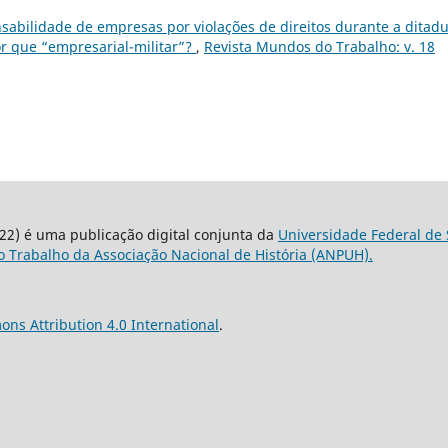
sabilidade de empresas por violações de direitos durante a ditad
or que “empresarial-militar”?
,
Revista Mundos do Trabalho: v. 18
22) é uma publicação digital conjunta da
Universidade Federal de 
 Trabalho da Associação Nacional de História (ANPUH).
ns Attribution 4.0 International
.