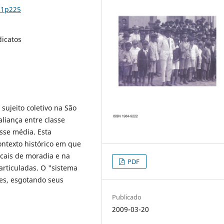
n1p225
dicatos
sujeito coletivo na São
liança entre classe
asse média. Esta
ontexto histórico em que
ocais de moradia e na
PDF
articuladas. O "sistema
tes, esgotando seus
Publicado
2009-03-20