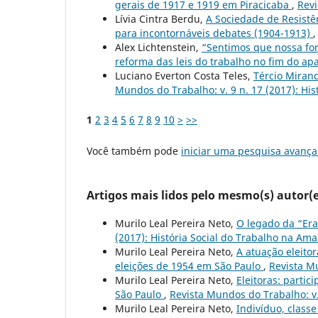
gerais de 1917 e 1919 em Piracicaba
,
Revi
Lívia Cintra Berdu,
A Sociedade de Resistê
para incontornáveis debates (1904-1913)
Alex Lichtenstein,
“Sentimos que nossa for
reforma das leis do trabalho no fim do ap
Luciano Everton Costa Teles,
Tércio Miran
Mundos do Trabalho: v. 9 n. 17 (2017): Hi
1
2
3
4
5
6
7
8
9
10
>
>>
Você também pode
iniciar uma pesquisa avança
Artigos mais lidos pelo mesmo(s) autor(e
Murilo Leal Pereira Neto,
O legado da “Era
(2017): História Social do Trabalho na Am
Murilo Leal Pereira Neto,
A atuação eleito
eleições de 1954 em São Paulo
,
Revista M
Murilo Leal Pereira Neto,
Eleitoras: parti
São Paulo
,
Revista Mundos do Trabalho: v.
Murilo Leal Pereira Neto,
Indivíduo, classe