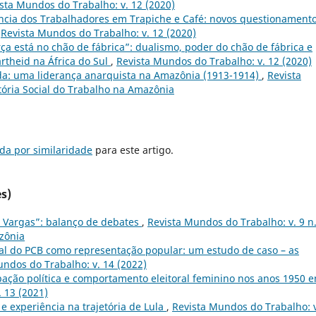
sta Mundos do Trabalho: v. 12 (2020)
ncia dos Trabalhadores em Trapiche e Café: novos questionament
,
Revista Mundos do Trabalho: v. 12 (2020)
ça está no chão de fábrica”: dualismo, poder do chão de fábrica e
artheid na África do Sul
,
Revista Mundos do Trabalho: v. 12 (2020)
da: uma liderança anarquista na Amazônia (1913-1914)
,
Revista
stória Social do Trabalho na Amazônia
da por similaridade
para este artigo.
s)
 Vargas”: balanço de debates
,
Revista Mundos do Trabalho: v. 9 n
azônia
ral do PCB como representação popular: um estudo de caso – as
undos do Trabalho: v. 14 (2022)
cipação política e comportamento eleitoral feminino nos anos 1950 
 13 (2021)
 e experiência na trajetória de Lula
,
Revista Mundos do Trabalho: v