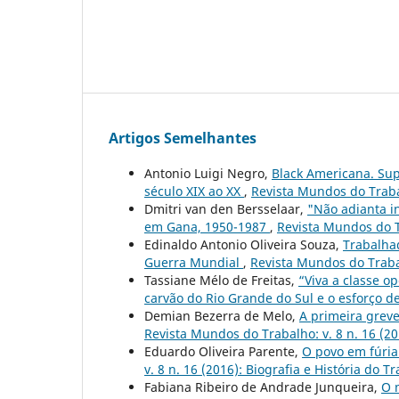
Artigos Semelhantes
Antonio Luigi Negro,
Black Americana. Sup
século XIX ao XX
,
Revista Mundos do Traba
Dmitri van den Bersselaar,
"Não adianta in
em Gana, 1950-1987
,
Revista Mundos do Tr
Edinaldo Antonio Oliveira Souza,
Trabalhad
Guerra Mundial
,
Revista Mundos do Trabal
Tassiane Mélo de Freitas,
“Viva a classe o
carvão do Rio Grande do Sul e o esforço d
Demian Bezerra de Melo,
A primeira greve
Revista Mundos do Trabalho: v. 8 n. 16 (201
Eduardo Oliveira Parente,
O povo em fúria
v. 8 n. 16 (2016): Biografia e História do Tr
Fabiana Ribeiro de Andrade Junqueira,
O 