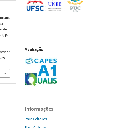
dicato,
sse
vista
. 1, p.
Avaliação
ndosdot
225.
Informações
Para Leitores
Para Autores