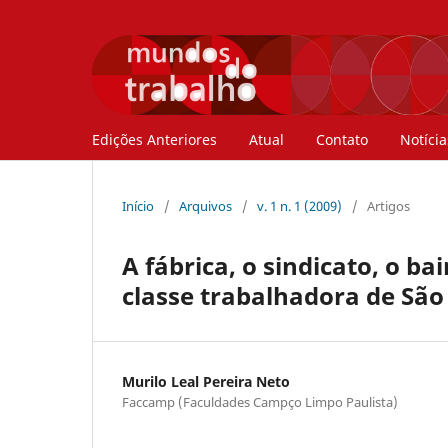
Edições Anteriores
Atual
Contato
Notícia
Início
/
Arquivos
/
v. 1 n. 1 (2009)
/
Artigos
A fábrica, o sindicato, o ba
classe trabalhadora de São
Murilo Leal Pereira Neto
Faccamp (Faculdades Campço Limpo Paulista)