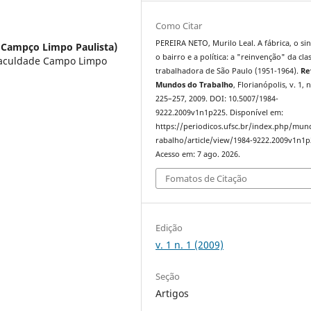
Como Citar
PEREIRA NETO, Murilo Leal. A fábrica, o sin
 Campço Limpo Paulista)
o bairro e a política: a "reinvenção" da cla
Faculdade Campo Limpo
trabalhadora de São Paulo (1951-1964).
Re
Mundos do Trabalho
, Florianópolis, v. 1, n
225–257, 2009. DOI: 10.5007/1984-
9222.2009v1n1p225. Disponível em:
https://periodicos.ufsc.br/index.php/mu
rabalho/article/view/1984-9222.2009v1n1p
Acesso em: 7 ago. 2026.
Fomatos de Citação
Edição
v. 1 n. 1 (2009)
Seção
Artigos