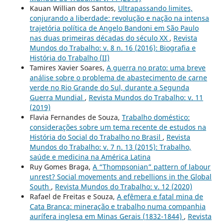
Kauan Willian dos Santos,
Ultrapassando limites,
conjurando a liberdade: revolução e nação na intensa
trajetória política de Angelo Bandoni em São Paulo
nas duas primeiras décadas do século XX
,
Revista
Mundos do Trabalho: v. 8 n. 16 (2016): Biografia e
História do Trabalho (II)
Tamires Xavier Soares,
A guerra no prato: uma breve
análise sobre o problema de abastecimento de carne
verde no Rio Grande do Sul, durante a Segunda
Guerra Mundial
,
Revista Mundos do Trabalho: v. 11
(2019)
Flavia Fernandes de Souza,
Trabalho doméstico:
considerações sobre um tema recente de estudos na
História do Social do Trabalho no Brasil
,
Revista
Mundos do Trabalho: v. 7 n. 13 (2015): Trabalho,
saúde e medicina na América Latina
Ruy Gomes Braga,
A “Thompsonian” pattern of labour
unrest? Social movements and rebellions in the Global
South
,
Revista Mundos do Trabalho: v. 12 (2020)
Rafael de Freitas e Souza,
A efêmera e fatal mina de
Cata Branca: mineração e trabalho numa companhia
aurífera inglesa em Minas Gerais (1832-1844)
,
Revista