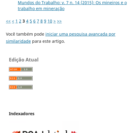
Mundos do Trabalho: v. 7 n. 14 (2015): Os mineiros e o
trabalho em mineração
<<
<
1
2
3
4
5
6
7
8
9
10
>
>>
Você também pode
iniciar uma pesquisa avançada por
similaridade
para este artigo.
Edição Atual
Indexadores