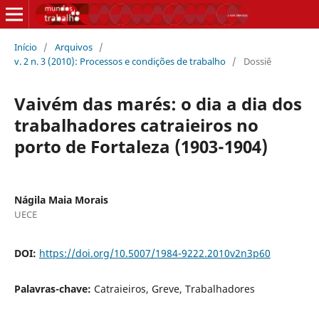
Início
/
Arquivos
/
v. 2 n. 3 (2010): Processos e condições de trabalho
/
Dossiê
Vaivém das marés: o dia a dia dos
trabalhadores catraieiros no
porto de Fortaleza (1903-1904)
Nágila Maia Morais
UECE
DOI:
https://doi.org/10.5007/1984-9222.2010v2n3p60
Palavras-chave:
Catraieiros, Greve, Trabalhadores