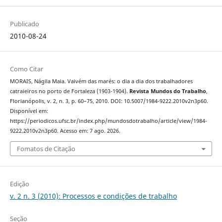
Publicado
2010-08-24
Como Citar
MORAIS, Nágila Maia. Vaivém das marés: o dia a dia dos trabalhadores
catraieiros no porto de Fortaleza (1903-1904).
Revista Mundos do Trabalho
,
Florianópolis, v. 2, n. 3, p. 60–75, 2010. DOI: 10.5007/1984-9222.2010v2n3p60.
Disponível em:
https://periodicos.ufsc.br/index.php/mundosdotrabalho/article/view/1984-
9222.2010v2n3p60. Acesso em: 7 ago. 2026.
Fomatos de Citação
Edição
v. 2 n. 3 (2010): Processos e condições de trabalho
Seção