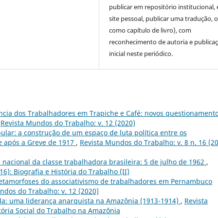
publicar em repositório institucional,
site pessoal, publicar uma tradução, 
como capítulo de livro), com
reconhecimento de autoria e publica
inicial neste periódico.
ncia dos Trabalhadores em Trapiche e Café: novos questionament
,
Revista Mundos do Trabalho: v. 12 (2020)
ular: a construção de um espaço de luta política entre os
e após a Greve de 1917
,
Revista Mundos do Trabalho: v. 8 n. 16 (20
 nacional da classe trabalhadora brasileira: 5 de julho de 1962
,
6): Biografia e História do Trabalho (II)
metamorfoses do associativismo de trabalhadores em Pernambuco
ndos do Trabalho: v. 12 (2020)
da: uma liderança anarquista na Amazônia (1913-1914)
,
Revista
stória Social do Trabalho na Amazônia