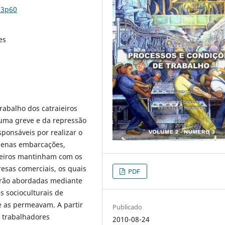
n3p60
es
trabalho dos catraieiros
 uma greve e da repressão
ponsáveis por realizar o
uenas embarcações,
aieiros mantinham com os
esas comerciais, os quais
PDF
erão abordadas mediante
s socioculturais de
 as permeavam. A partir
Publicado
 trabalhadores
2010-08-24