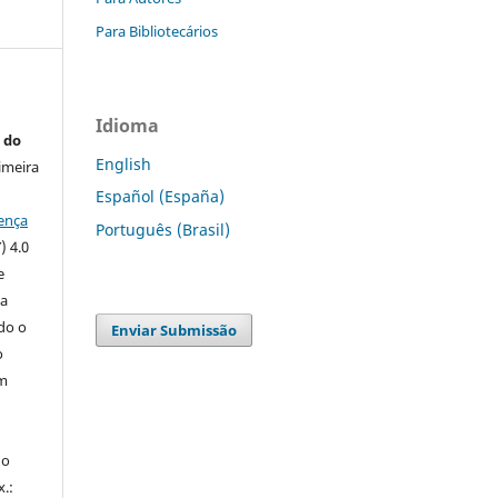
Para Bibliotecários
Idioma
 do
English
imeira
Español (España)
ença
Português (Brasil)
) 4.0
e
 a
ndo o
Enviar Submissão
o
m
do
x.: