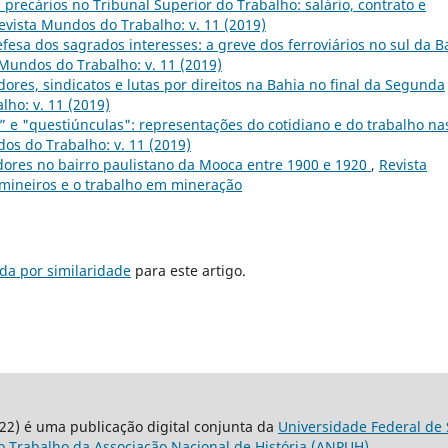
precários no Tribunal Superior do Trabalho: salário, contrato e
evista Mundos do Trabalho: v. 11 (2019)
fesa dos sagrados interesses: a greve dos ferroviários no sul da B
 Mundos do Trabalho: v. 11 (2019)
ores, sindicatos e lutas por direitos na Bahia no final da Segunda
ho: v. 11 (2019)
” e "questiúnculas": representações do cotidiano e do trabalho na
os do Trabalho: v. 11 (2019)
dores no bairro paulistano da Mooca entre 1900 e 1920
,
Revista
 mineiros e o trabalho em mineração
da por similaridade
para este artigo.
22) é uma publicação digital conjunta da
Universidade Federal de 
 Trabalho da Associação Nacional de História (ANPUH).