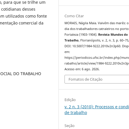
o, para que se trilhe um
cotidianas desses
Como Citar
am utilizados como fonte
cumentação comercial da
MORAIS, Nágila Maia. Vaivém das marés: o 
dia dos trabalhadores catraieiros no porto
Fortaleza (1903-1904).
Revista Mundos do
Trabalho
, Florianópolis, v. 2, n. 3, p. 60–75
DOI: 10.5007/1984-9222.2010v2n3p60. Disp
em:
https://periodicos.ufsc.br/index.php/mu
rabalho/article/view/1984-9222.2010v2n3p
Acesso em: 6 ago. 2026.
SOCIAL DO TRABALHO
Fomatos de Citação
Edição
v. 2 n. 3 (2010): Processos e cond
de trabalho
Seção