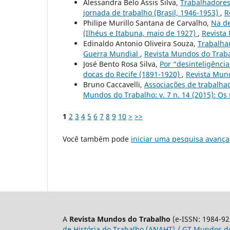
Alessandra Belo Assis Silva,
Trabalhadores 
jornada de trabalho (Brasil, 1946-1953)
,
R
Philipe Murillo Santana de Carvalho,
Na de
(Ilhéus e Itabuna, maio de 1927)
,
Revista
Edinaldo Antonio Oliveira Souza,
Trabalhad
Guerra Mundial
,
Revista Mundos do Trabal
José Bento Rosa Silva,
Por “desinteligência
docas do Recife (1891-1920)
,
Revista Mund
Bruno Caccavelli,
Associações de trabalha
Mundos do Trabalho: v. 7 n. 14 (2015): Os
1
2
3
4
5
6
7
8
9
10
>
>>
Você também pode
iniciar uma pesquisa avança
A
Revista Mundos do Trabalho
(e-ISSN: 1984-92
de História do Trabalho (ANAHT) / GT Mundos do