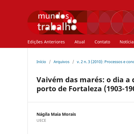
Edições Anteriores
Atual
Contato
Notícia
Início
/
Arquivos
/
v. 2 n. 3 (2010): Processos e co
Vaivém das marés: o dia a 
porto de Fortaleza (1903-19
Nágila Maia Morais
UECE