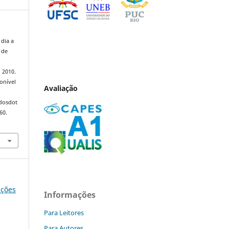
dia a
 de
, 2010.
onível
Avaliação
ndosdot
60.
ições
Informações
Para Leitores
Para Autores