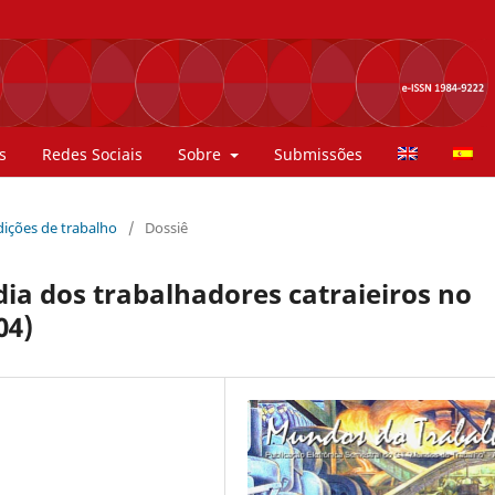
s
Redes Sociais
Sobre
Submissões
ndições de trabalho
/
Dossiê
dia dos trabalhadores catraieiros no
04)