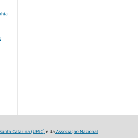
ahia
s
Santa Catarina (UFSC)
e da
Associação Nacional