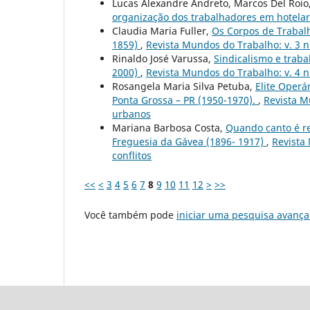
Lucas Alexandre Andreto, Marcos Del Roio
organização dos trabalhadores em hotelar
Claudia Maria Fuller,
Os Corpos de Trabalh
1859)
,
Revista Mundos do Trabalho: v. 3 n.
Rinaldo José Varussa,
Sindicalismo e trab
2000)
,
Revista Mundos do Trabalho: v. 4 n
Rosangela Maria Silva Petuba,
Elite Operá
Ponta Grossa – PR (1950-1970).
,
Revista M
urbanos
Mariana Barbosa Costa,
Quando canto é re
Freguesia da Gávea (1896- 1917)
,
Revista 
conflitos
<<
<
3
4
5
6
7
8
9
10
11
12
>
>>
Você também pode
iniciar uma pesquisa avança