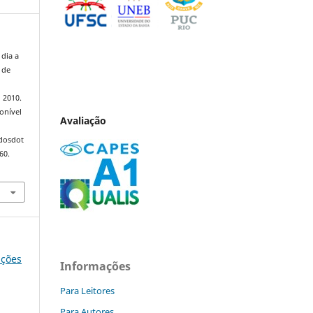
dia a
 de
, 2010.
onível
Avaliação
ndosdot
60.
ições
Informações
Para Leitores
Para Autores