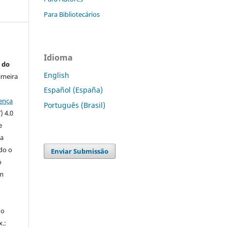
Para Bibliotecários
Idioma
 do
English
imeira
Español (España)
ença
Português (Brasil)
) 4.0
e
 a
ndo o
Enviar Submissão
o
m
do
x.: