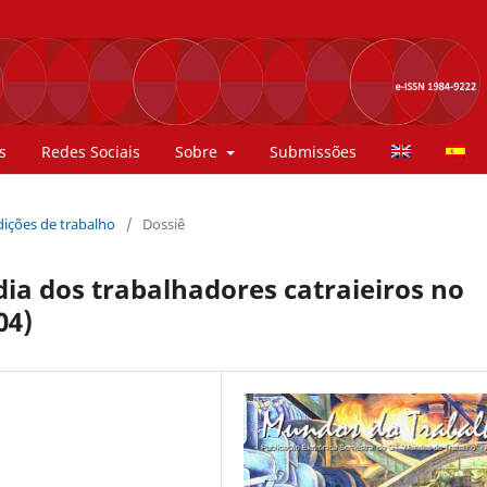
s
Redes Sociais
Sobre
Submissões
ndições de trabalho
/
Dossiê
dia dos trabalhadores catraieiros no
04)