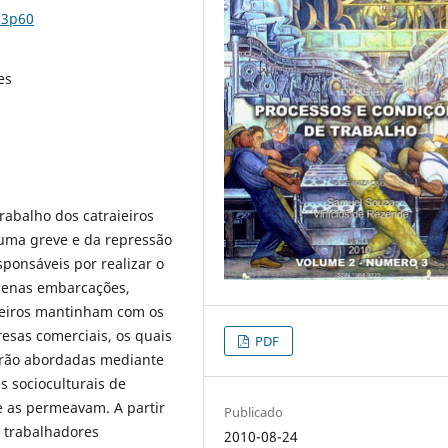
n3p60
es
trabalho dos catraieiros
 uma greve e da repressão
ponsáveis por realizar o
uenas embarcações,
aieiros mantinham com os
esas comerciais, os quais
PDF
erão abordadas mediante
s socioculturais de
 as permeavam. A partir
Publicado
 trabalhadores
2010-08-24