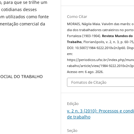
o, para que se trilhe um
cotidianas desses
Como Citar
am utilizados como fonte
cumentação comercial da
MORAIS, Nágila Maia. Vaivém das marés: o 
dia dos trabalhadores catraieiros no porto
Fortaleza (1903-1904).
Revista Mundos do
Trabalho
, Florianópolis, v. 2, n. 3, p. 60–75
DOI: 10.5007/1984-9222.2010v2n3p60. Disp
em:
https://periodicos.ufsc.br/index.php/mu
rabalho/article/view/1984-9222.2010v2n3p
Acesso em: 6 ago. 2026.
SOCIAL DO TRABALHO
Fomatos de Citação
Edição
v. 2 n. 3 (2010): Processos e cond
de trabalho
Seção