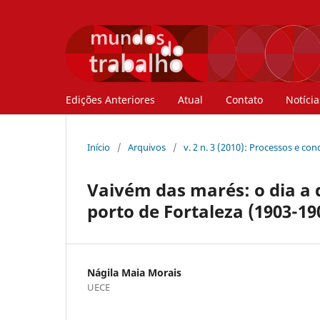
Edições Anteriores
Atual
Contato
Notícia
Início
/
Arquivos
/
v. 2 n. 3 (2010): Processos e co
Vaivém das marés: o dia a 
porto de Fortaleza (1903-19
Nágila Maia Morais
UECE