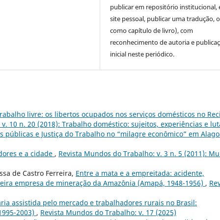
publicar em repositório institucional,
site pessoal, publicar uma tradução, 
como capítulo de livro), com
reconhecimento de autoria e publica
inicial neste periódico.
rabalho livre: os libertos ocupados nos serviços domésticos no Rec
. 10 n. 20 (2018): Trabalho doméstico: sujeitos, experiências e lut
s públicas e Justiça do Trabalho no “milagre econômico” em Alag
dores e a cidade
,
Revista Mundos do Trabalho: v. 3 n. 5 (2011): M
ssa de Castro Ferreira,
Entre a mata e a empreitada: acidente,
meira empresa de mineração da Amazônia (Amapá, 1948-1956)
,
Rev
ia assistida pelo mercado e trabalhadores rurais no Brasil:
(1995-2003)
,
Revista Mundos do Trabalho: v. 17 (2025)