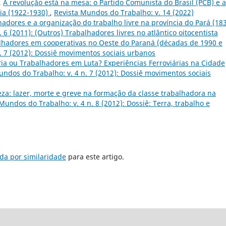
,
A revolução está na mesa: o Partido Comunista do Brasil (PCB) e a
ia (1922-1930)
,
Revista Mundos do Trabalho: v. 14 (2022)
adores e a organização do trabalho livre na província do Pará (18
 6 (2011): (Outros) Trabalhadores livres no atlântico oitocentista
alhadores em cooperativas no Oeste do Paraná (décadas de 1990 e
. 7 (2012): Dossiê movimentos sociais urbanos
ria ou Trabalhadores em Luta? Experiências Ferroviárias na Cidade
undos do Trabalho: v. 4 n. 7 (2012): Dossiê movimentos sociais
za: lazer, morte e greve na formação da classe trabalhadora na
Mundos do Trabalho: v. 4 n. 8 (2012): Dossiê: Terra, trabalho e
da por similaridade
para este artigo.