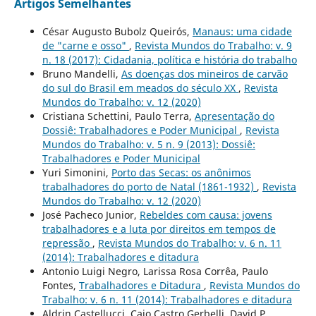
Artigos Semelhantes
César Augusto Bubolz Queirós,
Manaus: uma cidade
de "carne e osso"
,
Revista Mundos do Trabalho: v. 9
n. 18 (2017): Cidadania, política e história do trabalho
Bruno Mandelli,
As doenças dos mineiros de carvão
do sul do Brasil em meados do século XX
,
Revista
Mundos do Trabalho: v. 12 (2020)
Cristiana Schettini, Paulo Terra,
Apresentação do
Dossiê: Trabalhadores e Poder Municipal
,
Revista
Mundos do Trabalho: v. 5 n. 9 (2013): Dossiê:
Trabalhadores e Poder Municipal
Yuri Simonini,
Porto das Secas: os anônimos
trabalhadores do porto de Natal (1861-1932)
,
Revista
Mundos do Trabalho: v. 12 (2020)
José Pacheco Junior,
Rebeldes com causa: jovens
trabalhadores e a luta por direitos em tempos de
repressão
,
Revista Mundos do Trabalho: v. 6 n. 11
(2014): Trabalhadores e ditadura
Antonio Luigi Negro, Larissa Rosa Corrêa, Paulo
Fontes,
Trabalhadores e Ditadura
,
Revista Mundos do
Trabalho: v. 6 n. 11 (2014): Trabalhadores e ditadura
Aldrin Castellucci, Caio Castro Gerbelli, David P.