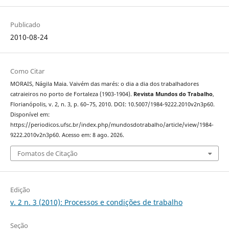
Publicado
2010-08-24
Como Citar
MORAIS, Nágila Maia. Vaivém das marés: o dia a dia dos trabalhadores
catraieiros no porto de Fortaleza (1903-1904).
Revista Mundos do Trabalho
,
Florianópolis, v. 2, n. 3, p. 60–75, 2010. DOI: 10.5007/1984-9222.2010v2n3p60.
Disponível em:
https://periodicos.ufsc.br/index.php/mundosdotrabalho/article/view/1984-
9222.2010v2n3p60. Acesso em: 8 ago. 2026.
Fomatos de Citação
Edição
v. 2 n. 3 (2010): Processos e condições de trabalho
Seção