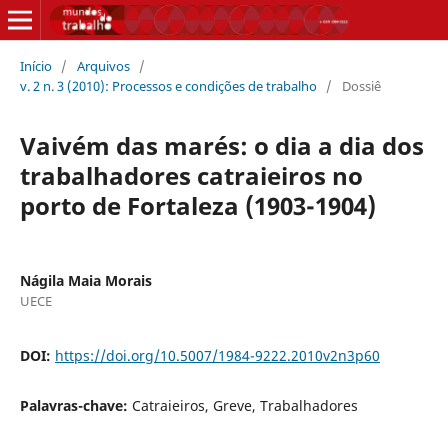
Início
/
Arquivos
/
v. 2 n. 3 (2010): Processos e condições de trabalho
/
Dossiê
Vaivém das marés: o dia a dia dos
trabalhadores catraieiros no
porto de Fortaleza (1903-1904)
Nágila Maia Morais
UECE
DOI:
https://doi.org/10.5007/1984-9222.2010v2n3p60
Palavras-chave:
Catraieiros, Greve, Trabalhadores