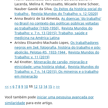
Lacerda, Melina K. Perussatto, Micaele Irene Scheer,
Nauber Gavski da Silva,
Os êxitos da história social do
trabalho
,
Revista Mundos do Trabalho: v. 12 (2020)
Anna Beatriz de Sá Almeida,
As doenças ‘do trabalho’
no Brasil no contexto das políticas públicas voltadas
ao trabalhador (1920-1950)
,
Revista Mundos do
Trabalho: v. 7 n. 13 (2015): Trabalho, saúde e
medicina na América Latina
Aristeu Elisandro Machado Lopes,
Os trabalhadores
negros em 3x4: fotografia, história do trabalho e pós-
abolição. Pelotas-RS, 1933-1944
,
Revista Mundos do
Trabalho: v. 11 (2019)
Ad Knotter,
Mineração de carvão, migração e
etnicidade: uma história global
,
Revista Mundos do
Trabalho: v. 7 n. 14 (2015): Os mineiros e o trabalho
em mineração
<<
<
6
7
8
9
10
11
12
13
14
15
>
>>
Você também pode
iniciar uma pesquisa avançada por
similaridade
para este artigo.