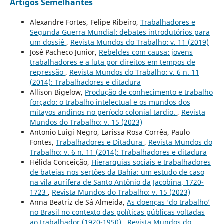
Artigos Semelhantes
Alexandre Fortes, Felipe Ribeiro,
Trabalhadores e
Segunda Guerra Mundial: debates introdutórios para
um dossiê
,
Revista Mundos do Trabalho: v. 11 (2019)
José Pacheco Junior,
Rebeldes com causa: jovens
trabalhadores e a luta por direitos em tempos de
repressão
,
Revista Mundos do Trabalho: v. 6 n. 11
(2014): Trabalhadores e ditadura
Allison Bigelow,
Produção de conhecimento e trabalho
forçado: o trabalho intelectual e os mundos dos
mitayos andinos no período colonial tardio.
,
Revista
Mundos do Trabalho: v. 15 (2023)
Antonio Luigi Negro, Larissa Rosa Corrêa, Paulo
Fontes,
Trabalhadores e Ditadura
,
Revista Mundos do
Trabalho: v. 6 n. 11 (2014): Trabalhadores e ditadura
Hélida Conceição,
Hierarquias sociais e trabalhadores
de bateias nos sertões da Bahia: um estudo de caso
na vila aurífera de Santo Antônio da Jacobina, 1720-
1723
,
Revista Mundos do Trabalho: v. 15 (2023)
Anna Beatriz de Sá Almeida,
As doenças ‘do trabalho’
no Brasil no contexto das políticas públicas voltadas
ao trabalhador (1920-1950)
,
Revista Mundos do