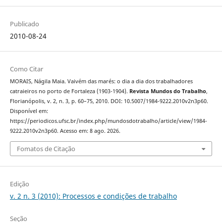
Publicado
2010-08-24
Como Citar
MORAIS, Nágila Maia. Vaivém das marés: o dia a dia dos trabalhadores
catraieiros no porto de Fortaleza (1903-1904).
Revista Mundos do Trabalho
,
Florianópolis, v. 2, n. 3, p. 60–75, 2010. DOI: 10.5007/1984-9222.2010v2n3p60.
Disponível em:
https://periodicos.ufsc.br/index.php/mundosdotrabalho/article/view/1984-
9222.2010v2n3p60. Acesso em: 8 ago. 2026.
Fomatos de Citação
Edição
v. 2 n. 3 (2010): Processos e condições de trabalho
Seção