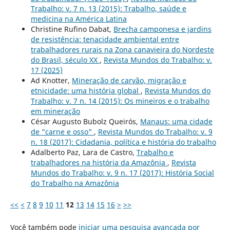
Trabalho: v. 7 n. 13 (2015): Trabalho, saúde e
medicina na América Latina
Christine Rufino Dabat,
Brecha camponesa e jardins
de resistência: tenacidade ambiental entre
trabalhadores rurais na Zona canavieira do Nordeste
do Brasil, século XX
,
Revista Mundos do Trabalho: v.
17 (2025)
Ad Knotter,
Mineração de carvão, migração e
etnicidade: uma história global
,
Revista Mundos do
Trabalho: v. 7 n. 14 (2015): Os mineiros e o trabalho
em mineração
César Augusto Bubolz Queirós,
Manaus: uma cidade
de "carne e osso"
,
Revista Mundos do Trabalho: v. 9
n. 18 (2017): Cidadania, política e história do trabalho
Adalberto Paz, Lara de Castro,
Trabalho e
trabalhadores na história da Amazônia
,
Revista
Mundos do Trabalho: v. 9 n. 17 (2017): História Social
do Trabalho na Amazônia
<<
<
7
8
9
10
11
12
13
14
15
16
>
>>
Você também pode
iniciar uma pesquisa avançada por