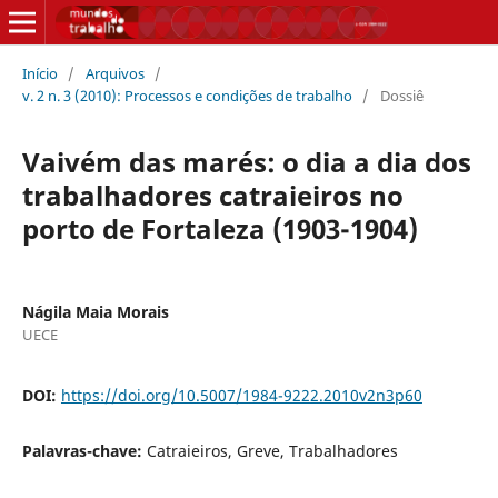
Início
/
Arquivos
/
v. 2 n. 3 (2010): Processos e condições de trabalho
/
Dossiê
Vaivém das marés: o dia a dia dos
trabalhadores catraieiros no
porto de Fortaleza (1903-1904)
Nágila Maia Morais
UECE
DOI:
https://doi.org/10.5007/1984-9222.2010v2n3p60
Palavras-chave:
Catraieiros, Greve, Trabalhadores