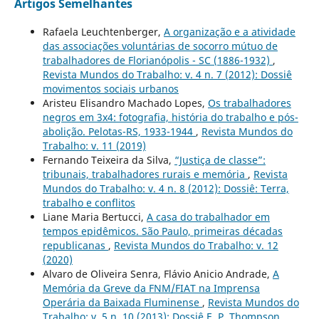
Artigos Semelhantes
Rafaela Leuchtenberger,
A organização e a atividade
das associações voluntárias de socorro mútuo de
trabalhadores de Florianópolis - SC (1886-1932)
,
Revista Mundos do Trabalho: v. 4 n. 7 (2012): Dossiê
movimentos sociais urbanos
Aristeu Elisandro Machado Lopes,
Os trabalhadores
negros em 3x4: fotografia, história do trabalho e pós-
abolição. Pelotas-RS, 1933-1944
,
Revista Mundos do
Trabalho: v. 11 (2019)
Fernando Teixeira da Silva,
“Justiça de classe”:
tribunais, trabalhadores rurais e memória
,
Revista
Mundos do Trabalho: v. 4 n. 8 (2012): Dossiê: Terra,
trabalho e conflitos
Liane Maria Bertucci,
A casa do trabalhador em
tempos epidêmicos. São Paulo, primeiras décadas
republicanas
,
Revista Mundos do Trabalho: v. 12
(2020)
Alvaro de Oliveira Senra, Flávio Anicio Andrade,
A
Memória da Greve da FNM/FIAT na Imprensa
Operária da Baixada Fluminense
,
Revista Mundos do
Trabalho: v. 5 n. 10 (2013): Dossiê E. P. Thompson