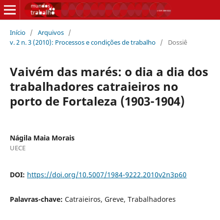
Início
/
Arquivos
/
v. 2 n. 3 (2010): Processos e condições de trabalho
/
Dossiê
Vaivém das marés: o dia a dia dos
trabalhadores catraieiros no
porto de Fortaleza (1903-1904)
Nágila Maia Morais
UECE
DOI:
https://doi.org/10.5007/1984-9222.2010v2n3p60
Palavras-chave:
Catraieiros, Greve, Trabalhadores