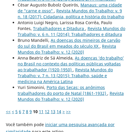
César Augusto Bubolz Queirós,
Manaus: uma cidade
de "carne e osso"
,
Revista Mundos do Trabalho: v. 9
n. 18 (2017): Cidadania, política e história do trabalho
Antonio Luigi Negro, Larissa Rosa Corrêa, Paulo
Fontes,
Trabalhadores e Ditadura
,
Revista Mundos do
Trabalho: v. 6 n. 11 (2014): Trabalhadores e ditadura
Bruno Mandelli,
As doenças dos mineiros de carvão
do sul do Brasil em meados do século XX
,
Revista
Mundos do Trabalho: v. 12 (2020)
Anna Beatriz de Sá Almeida,
As doenças ‘do trabalho’
no Brasil no contexto das políticas públicas voltadas
ao trabalhador (1920-1950)
,
Revista Mundos do
Trabalho: v. 7 n. 13 (2015): Trabalho, saúde e
medicina na América Latina
Yuri Simonini,
Porto das Secas: os anônimos
trabalhadores do porto de Natal (1861-1932)
,
Revista
Mundos do Trabalho: v. 12 (2020)
<<
<
5
6
7
8
9
10
11
12
13
14
>
>>
Você também pode
iniciar uma pesquisa avançada por
similaridade
para este artigo.