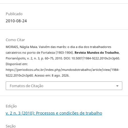
Publicado
2010-08-24
Como Citar
MORAIS, Nágila Maia. Vaivém das marés: o dia a dia dos trabalhadores
catraieiros no porto de Fortaleza (1903-1904).
Revista Mundos do Trabalho
,
Florianópolis, v. 2, n. 3, p. 60–75, 2010. DOI: 10.5007/1984-9222.2010v2n3p60.
Disponível em:
https://periodicos.ufsc.br/index.php/mundosdotrabalho/article/view/1984-
9222.2010v2n3p60. Acesso em: 8 ago. 2026.
Fomatos de Citação
Edição
v. 2 n. 3 (2010): Processos e condições de trabalho
Seção