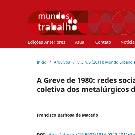
Edições Anteriores
Atual
Contato
Notícia
Início
/
Arquivos
/
v. 3 n. 5 (2011): Mundo urbano e
A Greve de 1980: redes soc
coletiva dos metalúrgicos
Francisco Barbosa de Macedo
DOI:
https://doi.org/10.5007/1984-9222.2011v3