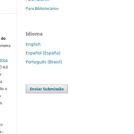
Para Bibliotecários
Idioma
 do
English
imeira
Español (España)
ença
Português (Brasil)
) 4.0
e
 a
ndo o
Enviar Submissão
o
m
do
x.: