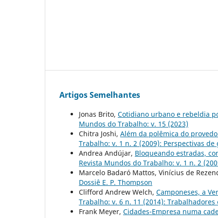
Artigos Semelhantes
Jonas Brito,
Cotidiano urbano e rebeldia 
Mundos do Trabalho: v. 15 (2023)
Chitra Joshi,
Além da polêmica do provedor
Trabalho: v. 1 n. 2 (2009): Perspectivas 
Andrea Andújar,
Bloqueando estradas, con
Revista Mundos do Trabalho: v. 1 n. 2 (20
Marcelo Badaró Mattos, Vinícius de Rezen
Dossiê E. P. Thompson
Clifford Andrew Welch,
Camponeses, a Ver
Trabalho: v. 6 n. 11 (2014): Trabalhadores
Frank Meyer,
Cidades-Empresa numa cadeia