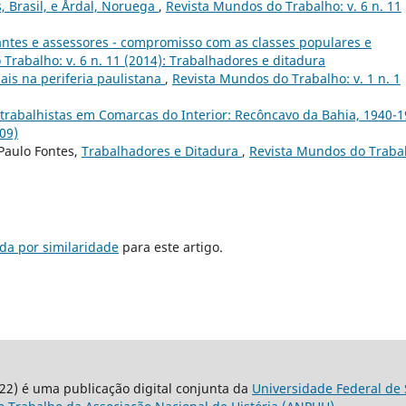
 Brasil, e Årdal, Noruega
,
Revista Mundos do Trabalho: v. 6 n. 11
antes e assessores - compromisso com as classes populares e
Trabalho: v. 6 n. 11 (2014): Trabalhadores e ditadura
iais na periferia paulistana
,
Revista Mundos do Trabalho: v. 1 n. 1
trabalhistas em Comarcas do Interior: Recôncavo da Bahia, 1940-1
09)
 Paulo Fontes,
Trabalhadores e Ditadura
,
Revista Mundos do Traba
da por similaridade
para este artigo.
22) é uma publicação digital conjunta da
Universidade Federal de 