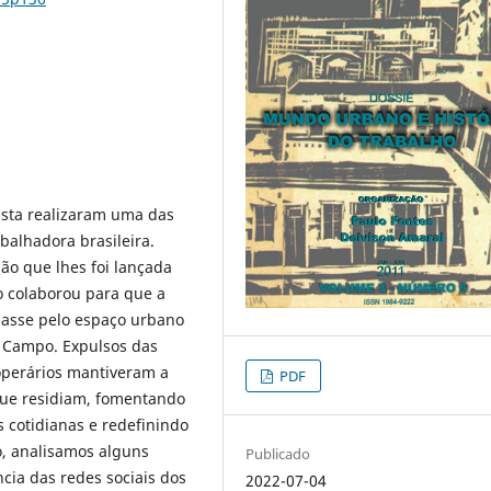
ista realizaram uma das
balhadora brasileira.
são que lhes foi lançada
to colaborou para que a
aiasse pelo espaço urbano
o Campo. Expulsos das
 operários mantiveram a
PDF
 que residiam, fomentando
s cotidianas e redefinindo
go, analisamos alguns
Publicado
cia das redes sociais dos
2022-07-04