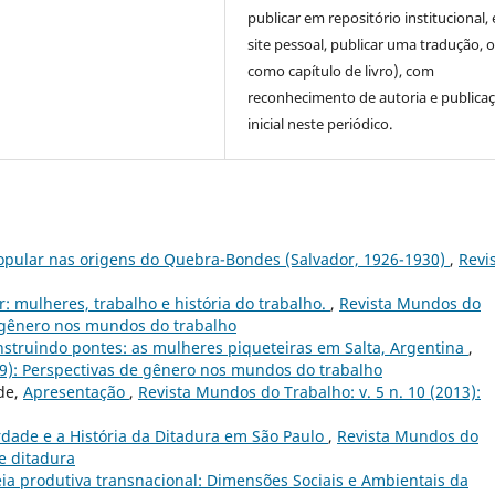
publicar em repositório institucional,
site pessoal, publicar uma tradução, 
como capítulo de livro), com
reconhecimento de autoria e publica
inicial neste periódico.
popular nas origens do Quebra-Bondes (Salvador, 1926-1930)
,
Revi
: mulheres, trabalho e história do trabalho.
,
Revista Mundos do
de gênero nos mundos do trabalho
struindo pontes: as mulheres piqueteiras em Salta, Argentina
,
09): Perspectivas de gênero nos mundos do trabalho
de,
Apresentação
,
Revista Mundos do Trabalho: v. 5 n. 10 (2013):
dade e a História da Ditadura em São Paulo
,
Revista Mundos do
 e ditadura
 produtiva transnacional: Dimensões Sociais e Ambientais da