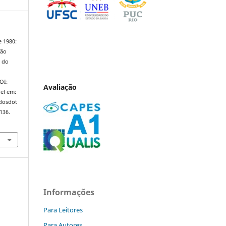
 1980:
ção
o do
DOI:
Avaliação
el em:
ndosdot
136.
Informações
Para Leitores
Para Autores