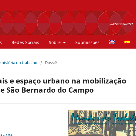
s
Redes Sociais
Sobre
Submissões
 história do trabalho
/
Dossiê
iais e espaço urbano na mobilização
 de São Bernardo do Campo
n5p136