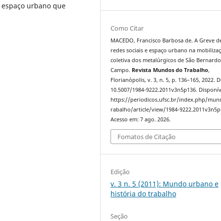
o espaço urbano que
Como Citar
MACEDO, Francisco Barbosa de. A Greve de
redes sociais e espaço urbano na mobiliza
coletiva dos metalúrgicos de São Bernard
Campo.
Revista Mundos do Trabalho
,
Florianópolis, v. 3, n. 5, p. 136–165, 2022. 
10.5007/1984-9222.2011v3n5p136. Disponív
https://periodicos.ufsc.br/index.php/mu
rabalho/article/view/1984-9222.2011v3n5p
Acesso em: 7 ago. 2026.
Fomatos de Citação
Edição
v. 3 n. 5 (2011): Mundo urbano e
história do trabalho
Seção