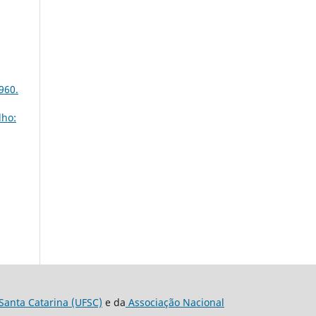
960.
lho:
Santa Catarina (UFSC)
e da
Associação Nacional