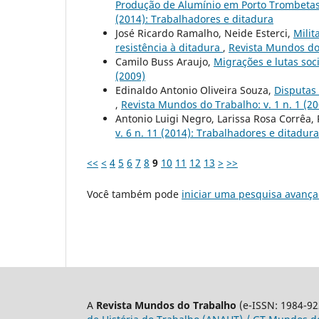
Produção de Alumínio em Porto Trombetas,
(2014): Trabalhadores e ditadura
José Ricardo Ramalho, Neide Esterci,
Milit
resistência à ditadura
,
Revista Mundos do 
Camilo Buss Araujo,
Migrações e lutas soc
(2009)
Edinaldo Antonio Oliveira Souza,
Disputas 
,
Revista Mundos do Trabalho: v. 1 n. 1 (20
Antonio Luigi Negro, Larissa Rosa Corrêa,
v. 6 n. 11 (2014): Trabalhadores e ditadura
<<
<
4
5
6
7
8
9
10
11
12
13
>
>>
Você também pode
iniciar uma pesquisa avança
A
Revista Mundos do Trabalho
(e-ISSN: 1984-92