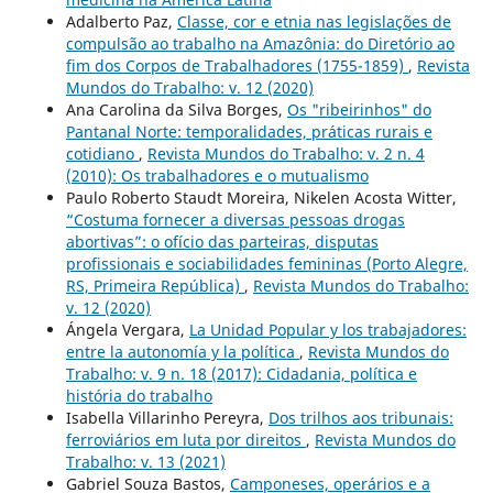
Adalberto Paz,
Classe, cor e etnia nas legislações de
compulsão ao trabalho na Amazônia: do Diretório ao
fim dos Corpos de Trabalhadores (1755-1859)
,
Revista
Mundos do Trabalho: v. 12 (2020)
Ana Carolina da Silva Borges,
Os "ribeirinhos" do
Pantanal Norte: temporalidades, práticas rurais e
cotidiano
,
Revista Mundos do Trabalho: v. 2 n. 4
(2010): Os trabalhadores e o mutualismo
Paulo Roberto Staudt Moreira, Nikelen Acosta Witter,
“Costuma fornecer a diversas pessoas drogas
abortivas”: o ofício das parteiras, disputas
profissionais e sociabilidades femininas (Porto Alegre,
RS, Primeira República)
,
Revista Mundos do Trabalho:
v. 12 (2020)
Ángela Vergara,
La Unidad Popular y los trabajadores:
entre la autonomía y la política
,
Revista Mundos do
Trabalho: v. 9 n. 18 (2017): Cidadania, política e
história do trabalho
Isabella Villarinho Pereyra,
Dos trilhos aos tribunais:
ferroviários em luta por direitos
,
Revista Mundos do
Trabalho: v. 13 (2021)
Gabriel Souza Bastos,
Camponeses, operários e a