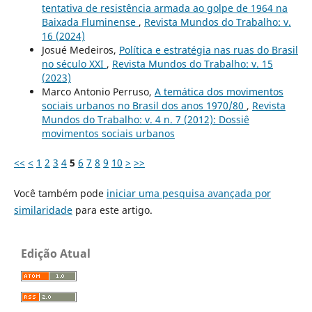
tentativa de resistência armada ao golpe de 1964 na
Baixada Fluminense
,
Revista Mundos do Trabalho: v.
16 (2024)
Josué Medeiros,
Política e estratégia nas ruas do Brasil
no século XXI
,
Revista Mundos do Trabalho: v. 15
(2023)
Marco Antonio Perruso,
A temática dos movimentos
sociais urbanos no Brasil dos anos 1970/80
,
Revista
Mundos do Trabalho: v. 4 n. 7 (2012): Dossiê
movimentos sociais urbanos
<<
<
1
2
3
4
5
6
7
8
9
10
>
>>
Você também pode
iniciar uma pesquisa avançada por
similaridade
para este artigo.
Edição Atual