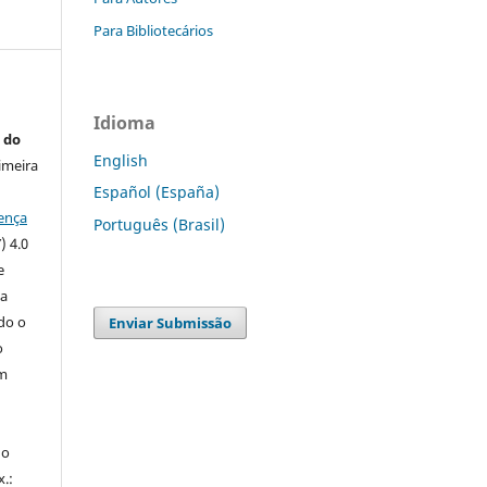
Para Bibliotecários
Idioma
 do
English
imeira
Español (España)
ença
Português (Brasil)
) 4.0
e
 a
ndo o
Enviar Submissão
o
m
do
x.: