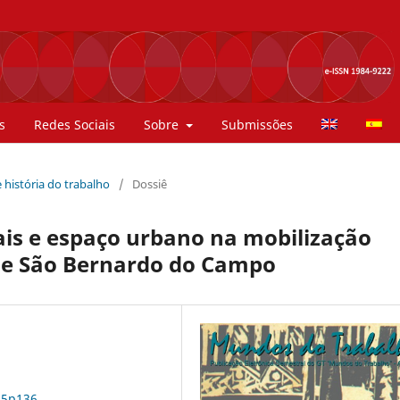
s
Redes Sociais
Sobre
Submissões
 história do trabalho
/
Dossiê
iais e espaço urbano na mobilização
 de São Bernardo do Campo
n5p136