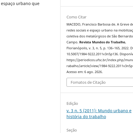
o espaço urbano que
Como Citar
MACEDO, Francisco Barbosa de. A Greve de
redes sociais e espaço urbano na mobiliza
coletiva dos metalúrgicos de São Bernard
Campo.
Revista Mundos do Trabalho
,
Florianópolis, v. 3, n. 5, p. 136–165, 2022. 
10.5007/1984-9222.2011v3n5p136. Disponív
https://periodicos.ufsc.br/index.php/mu
rabalho/article/view/1984-9222.2011v3n5p
Acesso em: 6 ago. 2026.
Fomatos de Citação
Edição
v. 3 n. 5 (2011): Mundo urbano e
história do trabalho
Seção