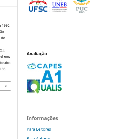
 1980:
ção
o do
DOI:
Avaliação
el em:
ndosdot
136.
Informações
Para Leitores
Para Autores