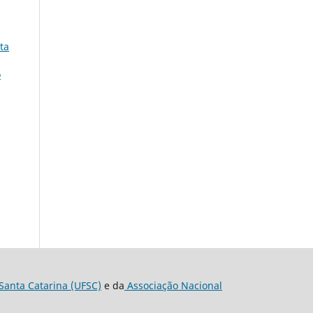
ta
o
Santa Catarina (UFSC)
e da
Associação Nacional