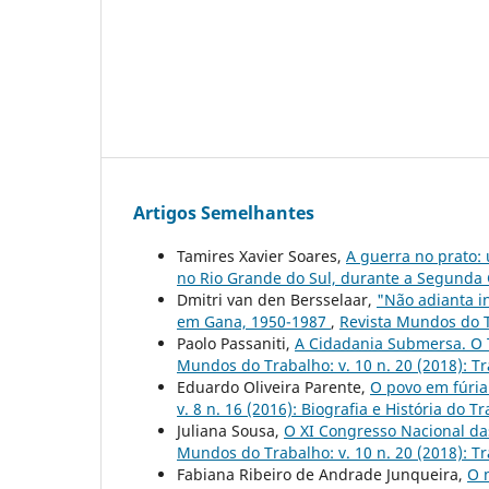
Artigos Semelhantes
Tamires Xavier Soares,
A guerra no prato:
no Rio Grande do Sul, durante a Segunda
Dmitri van den Bersselaar,
"Não adianta in
em Gana, 1950-1987
,
Revista Mundos do Tr
Paolo Passaniti,
A Cidadania Submersa. O T
Mundos do Trabalho: v. 10 n. 20 (2018): Tr
Eduardo Oliveira Parente,
O povo em fúria
v. 8 n. 16 (2016): Biografia e História do Tr
Juliana Sousa,
O XI Congresso Nacional das
Mundos do Trabalho: v. 10 n. 20 (2018): Tr
Fabiana Ribeiro de Andrade Junqueira,
O 