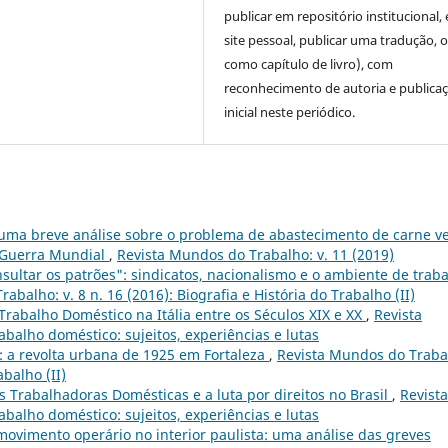
publicar em repositório institucional,
site pessoal, publicar uma tradução, 
como capítulo de livro), com
reconhecimento de autoria e publica
inicial neste periódico.
 uma breve análise sobre o problema de abastecimento de carne v
 Guerra Mundial
,
Revista Mundos do Trabalho: v. 11 (2019)
sultar os patrões": sindicatos, nacionalismo e o ambiente de trab
abalho: v. 8 n. 16 (2016): Biografia e História do Trabalho (II)
rabalho Doméstico na Itália entre os Séculos XIX e XX
,
Revista
abalho doméstico: sujeitos, experiências e lutas
: a revolta urbana de 1925 em Fortaleza
,
Revista Mundos do Traba
abalho (II)
 Trabalhadoras Domésticas e a luta por direitos no Brasil
,
Revista
abalho doméstico: sujeitos, experiências e lutas
movimento operário no interior paulista: uma análise das greves