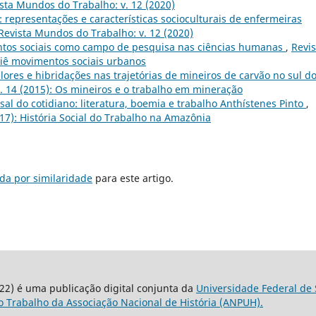
sta Mundos do Trabalho: v. 12 (2020)
 representações e características socioculturais de enfermeiras
Revista Mundos do Trabalho: v. 12 (2020)
tos sociais como campo de pesquisa nas ciências humanas
,
Revis
siê movimentos sociais urbanos
lores e hibridações nas trajetórias de mineiros de carvão no sul d
. 14 (2015): Os mineiros e o trabalho em mineração
al do cotidiano: literatura, boemia e trabalho Anthístenes Pinto
,
17): História Social do Trabalho na Amazônia
da por similaridade
para este artigo.
22) é uma publicação digital conjunta da
Universidade Federal de 
 Trabalho da Associação Nacional de História (ANPUH).