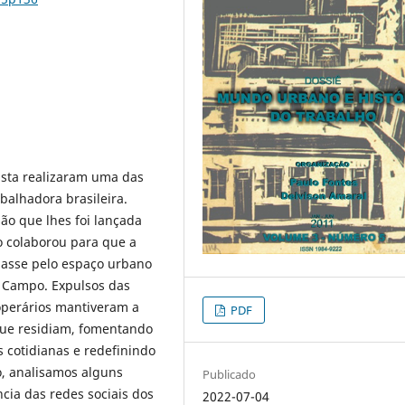
ista realizaram uma das
balhadora brasileira.
são que lhes foi lançada
to colaborou para que a
aiasse pelo espaço urbano
o Campo. Expulsos das
 operários mantiveram a
PDF
 que residiam, fomentando
s cotidianas e redefinindo
go, analisamos alguns
Publicado
cia das redes sociais dos
2022-07-04