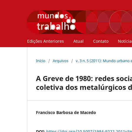
Edições Anteriores
Atual
Contato
Notícia
Início
/
Arquivos
/
v. 3 n. 5 (2011): Mundo urbano e
A Greve de 1980: redes soc
coletiva dos metalúrgicos
Francisco Barbosa de Macedo
DOI:
https://doi.org/10.5007/1984-9222.2011v3