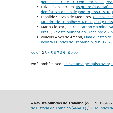
gerais de 1917 e 1919 em Piracicaba
,
Revi
Luiz Otávio Ferreira,
As guardiãs da saúde:
domésticas do Rio de Janeiro, 1880-1910
,
Leonilde Servolo de Medeiros,
Os movimen
Mundos do Trabalho: v. 4 n. 7 (2012): Dos
Marta Cioccari,
Entre o campo e a mina: va
Brasil
,
Revista Mundos do Trabalho: v. 7 n
Vinicius Alves do Amaral,
Uma questão de s
Revista Mundos do Trabalho: v. 9 n. 17 (20
<<
<
1
2
3
4
5
6
7
8
9
10
>
>>
Você também pode
iniciar uma pesquisa avança
A
Revista Mundos do Trabalho
(e-ISSN: 1984-92
de História do Trabalho (ANAHT) / GT Mundos do