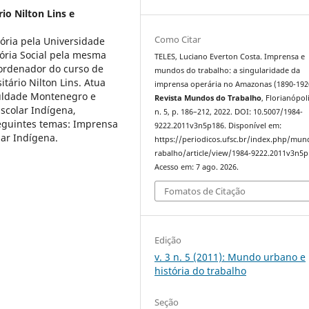
io Nilton Lins e
Como Citar
ória pela Universidade
ória Social pela mesma
TELES, Luciano Everton Costa. Imprensa e
oordenador do curso de
mundos do trabalho: a singularidade da
tário Nilton Lins. Atua
imprensa operária no Amazonas (1890-192
uldade Montenegro e
Revista Mundos do Trabalho
, Florianópoli
scolar Indígena,
n. 5, p. 186–212, 2022. DOI: 10.5007/1984-
eguintes temas: Imprensa
9222.2011v3n5p186. Disponível em:
lar Indígena.
https://periodicos.ufsc.br/index.php/mu
rabalho/article/view/1984-9222.2011v3n5p
Acesso em: 7 ago. 2026.
Fomatos de Citação
Edição
v. 3 n. 5 (2011): Mundo urbano e
história do trabalho
Seção