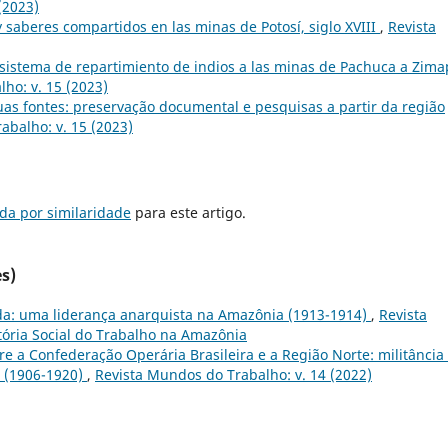
(2023)
y saberes compartidos en las minas de Potosí, siglo XVIII
,
Revista
l sistema de repartimiento de indios a las minas de Pachuca a Zim
ho: v. 15 (2023)
uas fontes: preservação documental e pesquisas a partir da região
abalho: v. 15 (2023)
da por similaridade
para este artigo.
s)
da: uma liderança anarquista na Amazônia (1913-1914)
,
Revista
stória Social do Trabalho na Amazônia
e a Confederação Operária Brasileira e a Região Norte: militância
 (1906-1920)
,
Revista Mundos do Trabalho: v. 14 (2022)