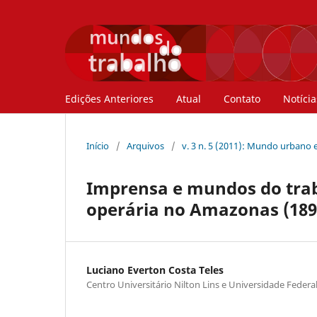
Edições Anteriores
Atual
Contato
Notícia
Início
/
Arquivos
/
v. 3 n. 5 (2011): Mundo urbano e
Imprensa e mundos do trab
operária no Amazonas (189
Luciano Everton Costa Teles
Centro Universitário Nilton Lins e Universidade Feder