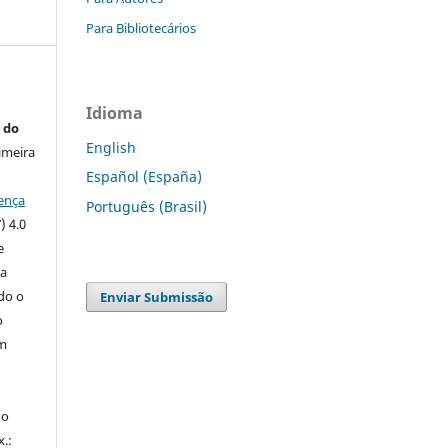
Para Bibliotecários
Idioma
 do
English
imeira
Español (España)
ença
Português (Brasil)
) 4.0
e
 a
ndo o
Enviar Submissão
o
m
do
x.: