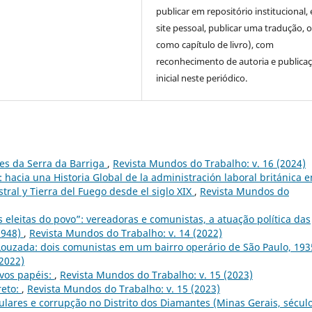
publicar em repositório institucional,
site pessoal, publicar uma tradução, 
como capítulo de livro), com
reconhecimento de autoria e publica
inicial neste periódico.
tes da Serra da Barriga
,
Revista Mundos do Trabalho: v. 16 (2024)
 hacia una Historia Global de la administración laboral británica e
ral y Tierra del Fuego desde el siglo XIX
,
Revista Mundos do
 eleitas do povo”: vereadoras e comunistas, a atuação política das
1948)
,
Revista Mundos do Trabalho: v. 14 (2022)
Louzada: dois comunistas em um bairro operário de São Paulo, 193
(2022)
ovos papéis:
,
Revista Mundos do Trabalho: v. 15 (2023)
reto:
,
Revista Mundos do Trabalho: v. 15 (2023)
culares e corrupção no Distrito dos Diamantes (Minas Gerais, sécul