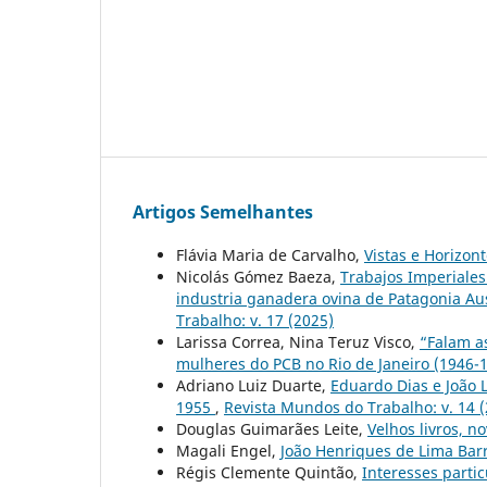
Artigos Semelhantes
Flávia Maria de Carvalho,
Vistas e Horizon
Nicolás Gómez Baeza,
Trabajos Imperiales:
industria ganadera ovina de Patagonia Aust
Trabalho: v. 17 (2025)
Larissa Correa, Nina Teruz Visco,
“Falam as
mulheres do PCB no Rio de Janeiro (1946-
Adriano Luiz Duarte,
Eduardo Dias e João 
1955
,
Revista Mundos do Trabalho: v. 14 
Douglas Guimarães Leite,
Velhos livros, n
Magali Engel,
João Henriques de Lima Bar
Régis Clemente Quintão,
Interesses parti