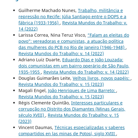
Guilherme Machado Nunes,
Trabalho, militância e
repressão no Recife: Júlia Santiago entre o DOPS e a
fábrica (1933-1956)
,
Revista Mundos do Trabalho: v.
14 (2022)
Larissa Correa, Nina Teruz Visco,
“Falam as eleitas do
povo”: vereadoras e comunistas, a atuação política
das mulheres do PCB no Rio de Janeiro (1946-1948)
,
Revista Mundos do Trabalho: v. 14 (2022)
Adriano Luiz Duarte,
Eduardo Dias e João Louzada:
dois comunistas em um bairro operário de São Paulo,
1935-1955
,
Revista Mundos do Trabalho: v. 14 (2022)
Douglas Guimarães Leite,
Velhos livros, novos papéis:
,
Revista Mundos do Trabalho: v. 15 (2023)
Magali Engel,
João Henriques de Lima Barreto:
,
Revista Mundos do Trabalho: v. 15 (2023)
Régis Clemente Quintão,
Interesses particulares e
corrupção no Distrito dos Diamantes (Minas Gerais,
século XVIII)
,
Revista Mundos do Trabalho: v. 15
(2023)
Vincent Daumas,
Técnicas especializadas y saberes
compartidos en las minas de Potosí, siglo XVIII
,