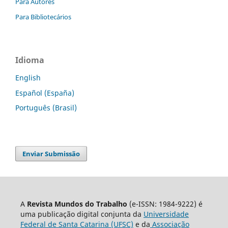
Para Autores
Para Bibliotecários
Idioma
English
Español (España)
Português (Brasil)
Enviar Submissão
A
Revista Mundos do Trabalho
(e-ISSN: 1984-9222) é
uma publicação digital conjunta da
Universidade
Federal de Santa Catarina (UFSC)
e da
Associação