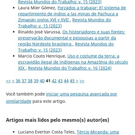
Revista Mundos do Trabalho: v. 15 (2023)
Laura Mier Gómez,
Forzados a trabajar: El sistema de
repartimiento de indios a las minas de Pachuca a
Zimapán siglos XVI y XVII
,
Revista Mundos do
Trabalho: v. 15 (2023)
Rinaldo José Varussa,
Os historiadores e suas fontes:
preservação documental e pesquisas a partir da
região Nordeste brasileira
,
Revista Mundos do
Trabalho: v. 15 (2023)
Marcio Couto Henrique,
Uso e costume da terra: a
escravidão ilegal de indígenas na Amazônia do século
XIX
,
Revista Mundos do Trabalho: v. 16 (2024)
<<
<
36
37
38
39
40
41
42
43
44
45
>
>>
Você também pode
iniciar uma pesquisa avançada por
similaridade
para este artigo.
Artigos mais lidos pelo mesmo(s) autor(es)
Luciano Everton Costa Teles,
Tércio Miranda: uma