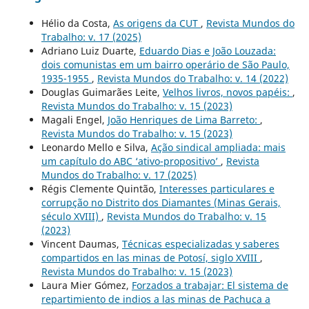
Hélio da Costa,
As origens da CUT
,
Revista Mundos do
Trabalho: v. 17 (2025)
Adriano Luiz Duarte,
Eduardo Dias e João Louzada:
dois comunistas em um bairro operário de São Paulo,
1935-1955
,
Revista Mundos do Trabalho: v. 14 (2022)
Douglas Guimarães Leite,
Velhos livros, novos papéis:
,
Revista Mundos do Trabalho: v. 15 (2023)
Magali Engel,
João Henriques de Lima Barreto:
,
Revista Mundos do Trabalho: v. 15 (2023)
Leonardo Mello e Silva,
Ação sindical ampliada: mais
um capítulo do ABC ‘ativo-propositivo’
,
Revista
Mundos do Trabalho: v. 17 (2025)
Régis Clemente Quintão,
Interesses particulares e
corrupção no Distrito dos Diamantes (Minas Gerais,
século XVIII)
,
Revista Mundos do Trabalho: v. 15
(2023)
Vincent Daumas,
Técnicas especializadas y saberes
compartidos en las minas de Potosí, siglo XVIII
,
Revista Mundos do Trabalho: v. 15 (2023)
Laura Mier Gómez,
Forzados a trabajar: El sistema de
repartimiento de indios a las minas de Pachuca a