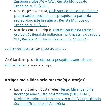
Zimapán siglos XVI y XVII
,
Revista Mundos do
Trabalho: v. 15 (2023)
Rinaldo José Varussa,
Os historiadores e suas fontes:
preservação documental e pesquisas a partir da
região Nordeste brasileira
,
Revista Mundos do
Trabalho: v. 15 (2023)
Marcio Couto Henrique,
Uso e costume da terra: a
escravidão ilegal de indígenas na Amazônia do século
XIX
,
Revista Mundos do Trabalho: v. 16 (2024)
<<
<
37
38
39
40
41
42
43
44
45
46
>
>>
Você também pode
iniciar uma pesquisa avançada por
similaridade
para este artigo.
Artigos mais lidos pelo mesmo(s) autor(es)
Luciano Everton Costa Teles,
Tércio Miranda: uma
liderança anarquista na Amazônia (1913-1914)
,
Revista Mundos do Trabalho: v. 9 n. 17 (2017): História
Social do Trabalho na Amazônia