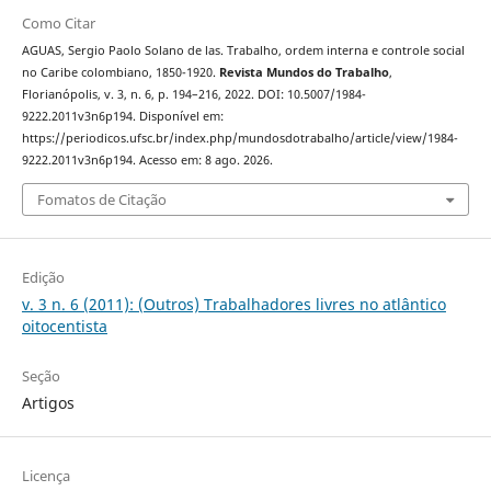
Como Citar
AGUAS, Sergio Paolo Solano de las. Trabalho, ordem interna e controle social
no Caribe colombiano, 1850-1920.
Revista Mundos do Trabalho
,
Florianópolis, v. 3, n. 6, p. 194–216, 2022. DOI: 10.5007/1984-
9222.2011v3n6p194. Disponível em:
https://periodicos.ufsc.br/index.php/mundosdotrabalho/article/view/1984-
9222.2011v3n6p194. Acesso em: 8 ago. 2026.
Fomatos de Citação
Edição
v. 3 n. 6 (2011): (Outros) Trabalhadores livres no atlântico
oitocentista
Seção
Artigos
Licença