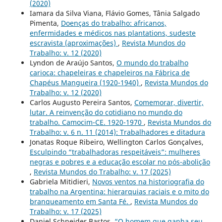
(2020)
Iamara da Silva Viana, Flávio Gomes, Tânia Salgado
Pimenta,
Doenças do trabalho: africanos,
enfermidades e médicos nas plantations, sudeste
escravista (aproximações)
,
Revista Mundos do
Trabalho: v. 12 (2020)
Lyndon de Araújo Santos,
O mundo do trabalho
carioca: chapeleiras e chapeleiros na Fábrica de
Chapéus Mangueira (1920-1940)
,
Revista Mundos do
Trabalho: v. 12 (2020)
Carlos Augusto Pereira Santos,
Comemorar, divertir,
lutar. A reinvenção do cotidiano no mundo do
trabalho. Camocim-CE. 1920-1970
,
Revista Mundos do
Trabalho: v. 6 n. 11 (2014): Trabalhadores e ditadura
Jonatas Roque Ribeiro, Wellington Carlos Gonçalves,
Esculpindo “trabalhadoras respeitáveis”: mulheres
negras e pobres e a educação escolar no pós-abolição
,
Revista Mundos do Trabalho: v. 17 (2025)
Gabriela Mitidieri,
Novos ventos na historiografia do
trabalho na Argentina: hierarquias raciais e o mito do
branqueamento em Santa Fé.
,
Revista Mundos do
Trabalho: v. 17 (2025)
Daniel Schneider Bastos,
“O homem que ganha seu