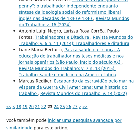
penny”: o trabalhador independente enquanto
síntese da ideologia social do reformismo liberal
inglês nas décadas de 1830 e 1840
,
Revista Mundos
do Trabalho: v. 16 (2024)
Antonio Luigi Negro, Larissa Rosa Corrêa, Paulo
Fontes,
Trabalhadores e Ditadura
,
Revista Mundos do
Trabalho: v. 6 n. 11 (2014): Trabalhadores e ditadura
Liane Maria Bertucci,
Para a saúde da criança. A
educação do trabalhador nas teses médicas e nos
jornais operários (São Paulo, início do século XX)
,
Revista Mundos do Trabalho: v. 7 n. 13 (2015):
Trabalho, saúde e medicina na América Latina
Marcus Rediker,
Escapando da escravidão pelo mar na
véspera da Guerra Civil Americana: uma história do
trabalho
,
Revista Mundos do Trabalho: v. 14 (2022)
<<
<
18
19
20
21
22
23
24
25
26
27
>
>>
Você também pode
iniciar uma pesquisa avançada por
similaridade
para este artigo.