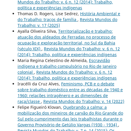
Mundos do Trabalho: v. 6 n. 12 (2014): Trabalho,
política e experiências indígenas
Thomas D. Rogers, Lise Sedrez,
História Ambiental e
do Trabalho: traços de família
,
Revista Mundos do
Trabalho: v. 17 (2025)
Ayalla Oliveira Silva,
Territorialização e trabalho:
atuação dos aldeados de Ferradas no processo de
ocupação e exploração territorial, no Sul da Bahia
(século XIX)
,
Revista Mundos do Trabalho: v. 6 n. 12
(2014): Trabalho, política e experiências indígenas
Maria Regina Celestino de Almeida,
Escravidão
indígena e trabalho compulsório no Rio de Janeiro
colonial
,
Revista Mundos do Trabalho: v. 6 n. 12
(2014): Trabalho, política e experiências indígenas
Iracélli da Cruz Alves,
Feminismo, PCB e o debate
sobre trabalho doméstico entre as décadas de 1940 e
1960: relações intragênero e as dimensões de
raça/classe
,
Revista Mundos do Trabalho: v. 14 (2022)
Felipe Figueiró Klovan,
Quebrando a calma: a
mobilização dos mineiros de carvão do Rio Grande do
Sul pelo cumprimento das leis trabalhistas durante o
Governo Provisório de Getúlio Vargas (1930 - 1934)
,
Revista Mundos do Trabalho: v. 7 n. 14 (2015): Os