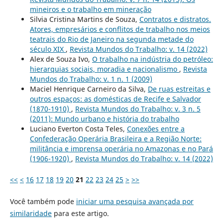
mineiros e o trabalho em mineração
Silvia Cristina Martins de Souza,
Contratos e distratos.
Atores, empresários e conflitos de trabalho nos meios
teatrais do Rio de Janeiro na segunda metade do
século XIX
,
Revista Mundos do Trabalho: v. 14 (2022)
Alex de Souza Ivo,
O trabalho na indústria do petróleo:
hierarquias sociais, moradia e nacionalismo
,
Revista
Mundos do Trabalho: v. 1 n. 1 (2009)
Maciel Henrique Carneiro da Silva,
De ruas estreitas e
outros espaços: as domésticas de Recife e Salvador
(1870-1910)
,
Revista Mundos do Trabalho: v. 3 n. 5
(2011): Mundo urbano e história do trabalho
Luciano Everton Costa Teles,
Conexões entre a
Confederação Operária Brasileira e a Região Norte:
militância e imprensa operária no Amazonas e no Pará
(1906-1920)
,
Revista Mundos do Trabalho: v. 14 (2022)
<<
<
16
17
18
19
20
21
22
23
24
25
>
>>
Você também pode
iniciar uma pesquisa avançada por
similaridade
para este artigo.