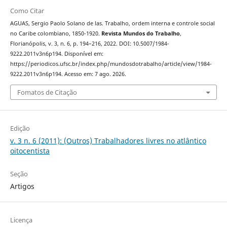
Como Citar
AGUAS, Sergio Paolo Solano de las. Trabalho, ordem interna e controle social
no Caribe colombiano, 1850-1920.
Revista Mundos do Trabalho
,
Florianópolis, v. 3, n. 6, p. 194–216, 2022. DOI: 10.5007/1984-
9222.2011v3n6p194. Disponível em:
https://periodicos.ufsc.br/index.php/mundosdotrabalho/article/view/1984-
9222.2011v3n6p194. Acesso em: 7 ago. 2026.
Fomatos de Citação
Edição
v. 3 n. 6 (2011): (Outros) Trabalhadores livres no atlântico
oitocentista
Seção
Artigos
Licença