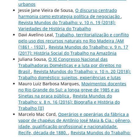
urbanos
Jessie Jane Vieira de Sousa,
O discurso centrado
harmonia como estrategia política de negociação
,
Revista Mundos do Trabalho: v. 10 n. 19 (2018):
Variedades de História do Trabalho
Davi Avelino Leal,
Trabalho, territorialização e conflito
pelo uso dos recursos naturais no Rio Madeira /AM
(1861 - 1932)
,
Revista Mundos do Trabalho: v. 9 n. 17
(2017): História Social do Trabalho na Amazônia
Juliana Sousa,
O XI Congresso Nacional das
Trabalhadoras Domésticas e a luta por direitos no
Brasil
,
Revista Mundos do Trabalho: v. 10 n. 20 (2018):
Trabalho doméstico: sujeitos, experiências e lutas
Mauro Luiz Barbosa Marques,
Movimentos docentes
no Rio Grande do Sul: a longa greve de 1985 e as
Sinetas na praça pública
,
Revista Mundos do
Trabalho: v. 8 n. 16 (2016): Biografia e História do
Trabalho (II)
Marcelo Mac Cord,
Operários e operárias da fábrica a
vapor de chapéus de Antônio José Maia & Cia.: gênero,
idade, qualificação profissional e nacionalidade.
Recife, década de 1880.
,
Revista Mundos do Trabalho: