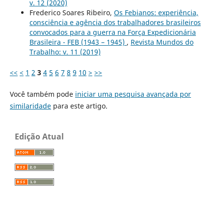
v. 12 (2020)
Frederico Soares Ribeiro,
Os Febianos: experiência,
consciência e agência dos trabalhadores brasileiros
convocados para a guerra na Força Expedicionária
Brasileira - FEB (1943 – 1945)
,
Revista Mundos do
Trabalho: v. 11 (2019)
<<
<
1
2
3
4
5
6
7
8
9
10
>
>>
Você também pode
iniciar uma pesquisa avançada por
similaridade
para este artigo.
Edição Atual