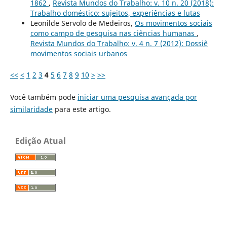
1862
,
Revista Mundos do Trabalho: v. 10 n. 20 (2018):
Trabalho doméstico: sujeitos, experiências e lutas
Leonilde Servolo de Medeiros,
Os movimentos sociais
como campo de pesquisa nas ciências humanas
,
Revista Mundos do Trabalho: v. 4 n. 7 (2012): Dossiê
movimentos sociais urbanos
<<
<
1
2
3
4
5
6
7
8
9
10
>
>>
Você também pode
iniciar uma pesquisa avançada por
similaridade
para este artigo.
Edição Atual