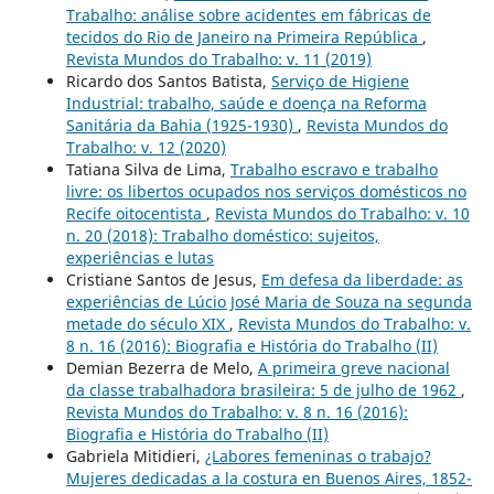
Trabalho: análise sobre acidentes em fábricas de
tecidos do Rio de Janeiro na Primeira República
,
Revista Mundos do Trabalho: v. 11 (2019)
Ricardo dos Santos Batista,
Serviço de Higiene
Industrial: trabalho, saúde e doença na Reforma
Sanitária da Bahia (1925-1930)
,
Revista Mundos do
Trabalho: v. 12 (2020)
Tatiana Silva de Lima,
Trabalho escravo e trabalho
livre: os libertos ocupados nos serviços domésticos no
Recife oitocentista
,
Revista Mundos do Trabalho: v. 10
n. 20 (2018): Trabalho doméstico: sujeitos,
experiências e lutas
Cristiane Santos de Jesus,
Em defesa da liberdade: as
experiências de Lúcio José Maria de Souza na segunda
metade do século XIX
,
Revista Mundos do Trabalho: v.
8 n. 16 (2016): Biografia e História do Trabalho (II)
Demian Bezerra de Melo,
A primeira greve nacional
da classe trabalhadora brasileira: 5 de julho de 1962
,
Revista Mundos do Trabalho: v. 8 n. 16 (2016):
Biografia e História do Trabalho (II)
Gabriela Mitidieri,
¿Labores femeninas o trabajo?
Mujeres dedicadas a la costura en Buenos Aires, 1852-