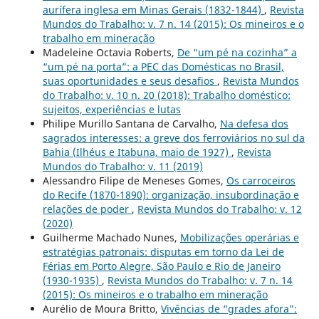
aurífera inglesa em Minas Gerais (1832-1844)
,
Revista
Mundos do Trabalho: v. 7 n. 14 (2015): Os mineiros e o
trabalho em mineração
Madeleine Octavia Roberts,
De “um pé na cozinha” a
“um pé na porta”: a PEC das Domésticas no Brasil,
suas oportunidades e seus desafios
,
Revista Mundos
do Trabalho: v. 10 n. 20 (2018): Trabalho doméstico:
sujeitos, experiências e lutas
Philipe Murillo Santana de Carvalho,
Na defesa dos
sagrados interesses: a greve dos ferroviários no sul da
Bahia (Ilhéus e Itabuna, maio de 1927)
,
Revista
Mundos do Trabalho: v. 11 (2019)
Alessandro Filipe de Meneses Gomes,
Os carroceiros
do Recife (1870-1890): organização, insubordinação e
relações de poder
,
Revista Mundos do Trabalho: v. 12
(2020)
Guilherme Machado Nunes,
Mobilizações operárias e
estratégias patronais: disputas em torno da Lei de
Férias em Porto Alegre, São Paulo e Rio de Janeiro
(1930-1935)
,
Revista Mundos do Trabalho: v. 7 n. 14
(2015): Os mineiros e o trabalho em mineração
Aurélio de Moura Britto,
Vivências de “grades afora”: