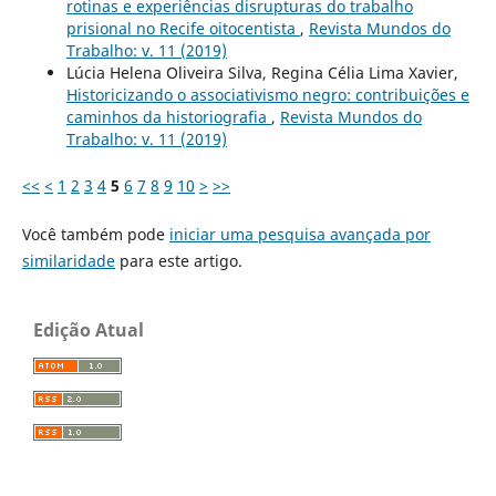
rotinas e experiências disrupturas do trabalho
prisional no Recife oitocentista
,
Revista Mundos do
Trabalho: v. 11 (2019)
Lúcia Helena Oliveira Silva, Regina Célia Lima Xavier,
Historicizando o associativismo negro: contribuições e
caminhos da historiografia
,
Revista Mundos do
Trabalho: v. 11 (2019)
<<
<
1
2
3
4
5
6
7
8
9
10
>
>>
Você também pode
iniciar uma pesquisa avançada por
similaridade
para este artigo.
Edição Atual