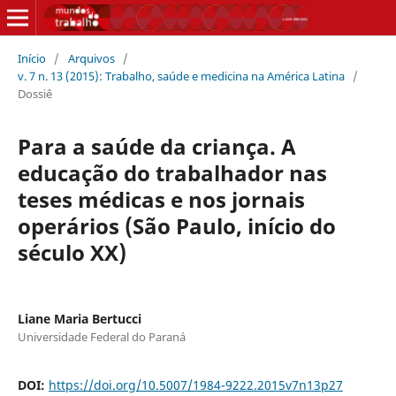
Início
/
Arquivos
/
v. 7 n. 13 (2015): Trabalho, saúde e medicina na América Latina
/
Dossiê
Para a saúde da criança. A
educação do trabalhador nas
teses médicas e nos jornais
operários (São Paulo, início do
século XX)
Liane Maria Bertucci
Universidade Federal do Paraná
DOI:
https://doi.org/10.5007/1984-9222.2015v7n13p27