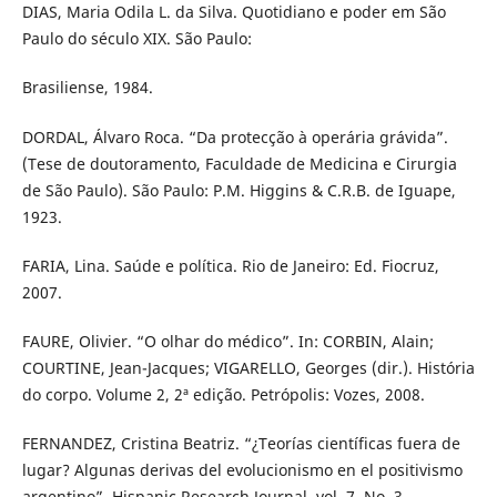
DIAS, Maria Odila L. da Silva. Quotidiano e poder em São
Paulo do século XIX. São Paulo:
Brasiliense, 1984.
DORDAL, Álvaro Roca. “Da protecção à operária grávida”.
(Tese de doutoramento, Faculdade de Medicina e Cirurgia
de São Paulo). São Paulo: P.M. Higgins & C.R.B. de Iguape,
1923.
FARIA, Lina. Saúde e política. Rio de Janeiro: Ed. Fiocruz,
2007.
FAURE, Olivier. “O olhar do médico”. In: CORBIN, Alain;
COURTINE, Jean-Jacques; VIGARELLO, Georges (dir.). História
do corpo. Volume 2, 2ª edição. Petrópolis: Vozes, 2008.
FERNANDEZ, Cristina Beatriz. “¿Teorías científicas fuera de
lugar? Algunas derivas del evolucionismo en el positivismo
argentino”. Hispanic Research Journal, vol. 7, No. 3,