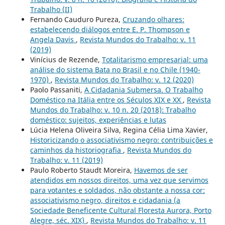
Trabalho (II)
Fernando Cauduro Pureza,
Cruzando olhares:
estabelecendo diálogos entre E. P. Thompson e
Angela Davis
,
Revista Mundos do Trabalho: v. 11
(2019)
Vinícius de Rezende,
Totalitarismo empresarial: uma
análise do sistema Bata no Brasil e no Chile (1940-
1970)
,
Revista Mundos do Trabalho: v. 12 (2020)
Paolo Passaniti,
A Cidadania Submersa. O Trabalho
Doméstico na Itália entre os Séculos XIX e XX
,
Revista
Mundos do Trabalho: v. 10 n. 20 (2018): Trabalho
doméstico: sujeitos, experiências e lutas
Lúcia Helena Oliveira Silva, Regina Célia Lima Xavier,
Historicizando o associativismo negro: contribuições e
caminhos da historiografia
,
Revista Mundos do
Trabalho: v. 11 (2019)
Paulo Roberto Staudt Moreira,
Havemos de ser
atendidos em nossos direitos, uma vez que servimos
para votantes e soldados, não obstante a nossa cor:
associativismo negro, direitos e cidadania (a
Sociedade Beneficente Cultural Floresta Aurora, Porto
Alegre, séc. XIX)
,
Revista Mundos do Trabalho: v. 11