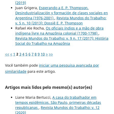
(2019)
Juan Grigera,
Esperando a E. P. Thompson.
Desindustrialización y formación de clases sociales en
Argentina (1976-2001)
,
Revista Mundos do Trabalho:
v. 5 n. 10 (2013): Dossiê E. P. Thompson
Rafael Ale Rocha,
Os oficiais índios e a mão de obra
indígena livre na Amazônia colonial (1700-1798)
,
Revista Mundos do Trabalho: v. 9 n. 17 (2017): História
Social do Trabalho na Amazônia
<<
<
1
2
3
4
5
6
7
8
9
10
>
>>
Você também pode
iniciar uma pesquisa avançada por
similaridade
para este artigo.
Artigos mais lidos pelo mesmo(s) autor(es)
Liane Maria Bertucci,
A casa do trabalhador em
tempos epidêmicos. São Paulo, primeiras décadas
republicanas
,
Revista Mundos do Trabalho: v. 12
(2020)