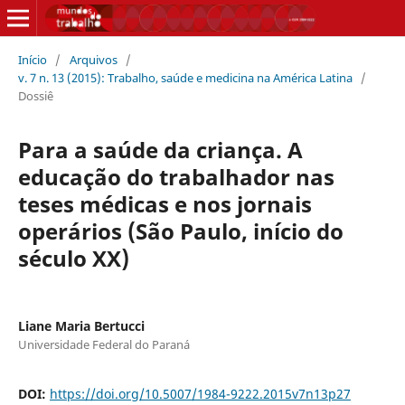
Início
/
Arquivos
/
v. 7 n. 13 (2015): Trabalho, saúde e medicina na América Latina
/
Dossiê
Para a saúde da criança. A
educação do trabalhador nas
teses médicas e nos jornais
operários (São Paulo, início do
século XX)
Liane Maria Bertucci
Universidade Federal do Paraná
DOI:
https://doi.org/10.5007/1984-9222.2015v7n13p27