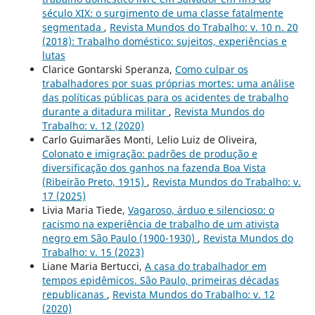
século XIX: o surgimento de uma classe fatalmente
segmentada
,
Revista Mundos do Trabalho: v. 10 n. 20
(2018): Trabalho doméstico: sujeitos, experiências e
lutas
Clarice Gontarski Speranza,
Como culpar os
trabalhadores por suas próprias mortes: uma análise
das políticas públicas para os acidentes de trabalho
durante a ditadura militar
,
Revista Mundos do
Trabalho: v. 12 (2020)
Carlo Guimarães Monti, Lelio Luiz de Oliveira,
Colonato e imigração: padrões de produção e
diversificação dos ganhos na fazenda Boa Vista
(Ribeirão Preto, 1915)
,
Revista Mundos do Trabalho: v.
17 (2025)
Livia Maria Tiede,
Vagaroso, árduo e silencioso: o
racismo na experiência de trabalho de um ativista
negro em São Paulo (1900-1930)
,
Revista Mundos do
Trabalho: v. 15 (2023)
Liane Maria Bertucci,
A casa do trabalhador em
tempos epidêmicos. São Paulo, primeiras décadas
republicanas
,
Revista Mundos do Trabalho: v. 12
(2020)