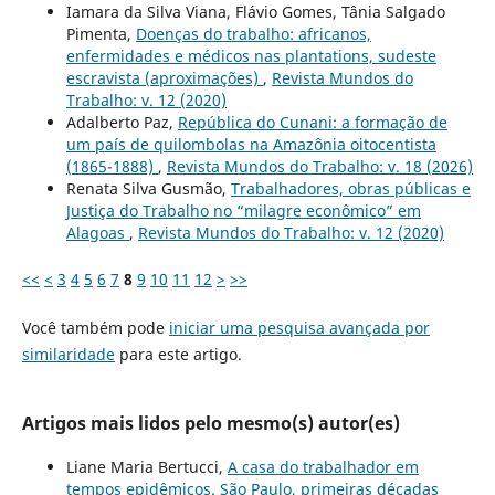
Iamara da Silva Viana, Flávio Gomes, Tânia Salgado
Pimenta,
Doenças do trabalho: africanos,
enfermidades e médicos nas plantations, sudeste
escravista (aproximações)
,
Revista Mundos do
Trabalho: v. 12 (2020)
Adalberto Paz,
República do Cunani: a formação de
um país de quilombolas na Amazônia oitocentista
(1865-1888)
,
Revista Mundos do Trabalho: v. 18 (2026)
Renata Silva Gusmão,
Trabalhadores, obras públicas e
Justiça do Trabalho no “milagre econômico” em
Alagoas
,
Revista Mundos do Trabalho: v. 12 (2020)
<<
<
3
4
5
6
7
8
9
10
11
12
>
>>
Você também pode
iniciar uma pesquisa avançada por
similaridade
para este artigo.
Artigos mais lidos pelo mesmo(s) autor(es)
Liane Maria Bertucci,
A casa do trabalhador em
tempos epidêmicos. São Paulo, primeiras décadas