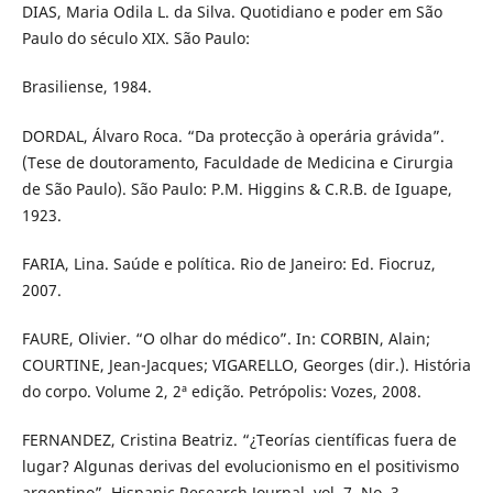
DIAS, Maria Odila L. da Silva. Quotidiano e poder em São
Paulo do século XIX. São Paulo:
Brasiliense, 1984.
DORDAL, Álvaro Roca. “Da protecção à operária grávida”.
(Tese de doutoramento, Faculdade de Medicina e Cirurgia
de São Paulo). São Paulo: P.M. Higgins & C.R.B. de Iguape,
1923.
FARIA, Lina. Saúde e política. Rio de Janeiro: Ed. Fiocruz,
2007.
FAURE, Olivier. “O olhar do médico”. In: CORBIN, Alain;
COURTINE, Jean-Jacques; VIGARELLO, Georges (dir.). História
do corpo. Volume 2, 2ª edição. Petrópolis: Vozes, 2008.
FERNANDEZ, Cristina Beatriz. “¿Teorías científicas fuera de
lugar? Algunas derivas del evolucionismo en el positivismo
argentino”. Hispanic Research Journal, vol. 7, No. 3,