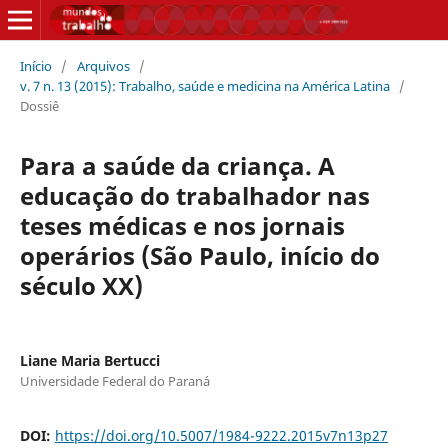
Início
/
Arquivos
/
v. 7 n. 13 (2015): Trabalho, saúde e medicina na América Latina
/
Dossiê
Para a saúde da criança. A
educação do trabalhador nas
teses médicas e nos jornais
operários (São Paulo, início do
século XX)
Liane Maria Bertucci
Universidade Federal do Paraná
DOI:
https://doi.org/10.5007/1984-9222.2015v7n13p27