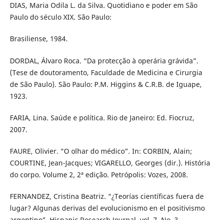
DIAS, Maria Odila L. da Silva. Quotidiano e poder em São
Paulo do século XIX. São Paulo:
Brasiliense, 1984.
DORDAL, Álvaro Roca. “Da protecção à operária grávida”.
(Tese de doutoramento, Faculdade de Medicina e Cirurgia
de São Paulo). São Paulo: P.M. Higgins & C.R.B. de Iguape,
1923.
FARIA, Lina. Saúde e política. Rio de Janeiro: Ed. Fiocruz,
2007.
FAURE, Olivier. “O olhar do médico”. In: CORBIN, Alain;
COURTINE, Jean-Jacques; VIGARELLO, Georges (dir.). História
do corpo. Volume 2, 2ª edição. Petrópolis: Vozes, 2008.
FERNANDEZ, Cristina Beatriz. “¿Teorías científicas fuera de
lugar? Algunas derivas del evolucionismo en el positivismo
argentino”. Hispanic Research Journal, vol. 7, No. 3,