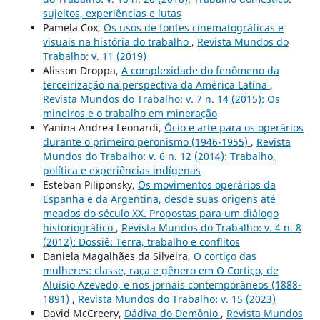
sujeitos, experiências e lutas
Pamela Cox,
Os usos de fontes cinematográficas e
visuais na história do trabalho
,
Revista Mundos do
Trabalho: v. 11 (2019)
Alisson Droppa,
A complexidade do fenômeno da
terceirização na perspectiva da América Latina
,
Revista Mundos do Trabalho: v. 7 n. 14 (2015): Os
mineiros e o trabalho em mineração
Yanina Andrea Leonardi,
Ócio e arte para os operários
durante o primeiro peronismo (1946-1955)
,
Revista
Mundos do Trabalho: v. 6 n. 12 (2014): Trabalho,
política e experiências indígenas
Esteban Piliponsky,
Os movimentos operários da
Espanha e da Argentina, desde suas origens até
meados do século XX. Propostas para um diálogo
historiográfico
,
Revista Mundos do Trabalho: v. 4 n. 8
(2012): Dossiê: Terra, trabalho e conflitos
Daniela Magalhães da Silveira,
O cortiço das
mulheres: classe, raça e gênero em O Cortiço, de
Aluísio Azevedo, e nos jornais contemporâneos (1888-
1891)
,
Revista Mundos do Trabalho: v. 15 (2023)
David McCreery,
Dádiva do Demônio
,
Revista Mundos