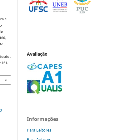
sta e
do
do
–166,
61.
Avaliação
ndosdot
p161.
o
Informações
Para Leitores
Para Autores