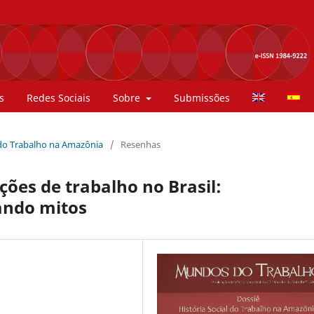
s
Redes Sociais
Sobre
Submissões
al do Trabalho na Amazônia
/
Resenhas
ações de trabalho no Brasil:
rando mitos