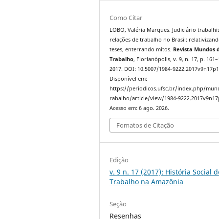
Como Citar
LOBO, Valéria Marques. Judiciário trabalhi
relações de trabalho no Brasil: relativizan
teses, enterrando mitos.
Revista Mundos 
Trabalho
, Florianópolis, v. 9, n. 17, p. 161
2017. DOI: 10.5007/1984-9222.2017v9n17p1
Disponível em:
https://periodicos.ufsc.br/index.php/mu
rabalho/article/view/1984-9222.2017v9n17
Acesso em: 6 ago. 2026.
Fomatos de Citação
Edição
v. 9 n. 17 (2017): História Social d
Trabalho na Amazônia
Seção
Resenhas