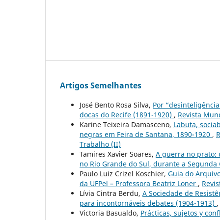
Artigos Semelhantes
José Bento Rosa Silva,
Por “desinteligência
docas do Recife (1891-1920)
,
Revista Mund
Karine Teixeira Damasceno,
Labuta, sociab
negras em Feira de Santana, 1890-1920
,
R
Trabalho (II)
Tamires Xavier Soares,
A guerra no prato:
no Rio Grande do Sul, durante a Segunda
Paulo Luiz Crizel Koschier,
Guia do Arquivo
da UFPel – Professora Beatriz Loner
,
Revis
Lívia Cintra Berdu,
A Sociedade de Resistê
para incontornáveis debates (1904-1913)
Victoria Basualdo,
Prácticas, sujetos y con