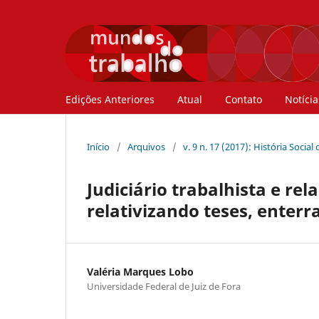
Edições Anteriores
Atual
Contato
Notícia
Início
/
Arquivos
/
v. 9 n. 17 (2017): História Soci
Judiciário trabalhista e rel
relativizando teses, enter
Valéria Marques Lobo
Universidade Federal de Juiz de Fora