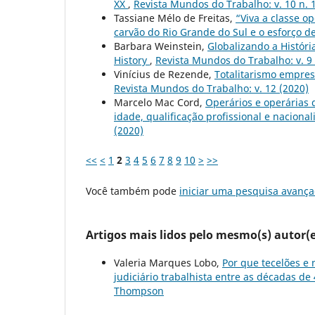
XX
,
Revista Mundos do Trabalho: v. 10 n. 
Tassiane Mélo de Freitas,
“Viva a classe o
carvão do Rio Grande do Sul e o esforço d
Barbara Weinstein,
Globalizando a Históri
History
,
Revista Mundos do Trabalho: v. 9 n
Vinícius de Rezende,
Totalitarismo empres
Revista Mundos do Trabalho: v. 12 (2020)
Marcelo Mac Cord,
Operários e operárias 
idade, qualificação profissional e naciona
(2020)
<<
<
1
2
3
4
5
6
7
8
9
10
>
>>
Você também pode
iniciar uma pesquisa avança
Artigos mais lidos pelo mesmo(s) autor(e
Valeria Marques Lobo,
Por que tecelões e 
judiciário trabalhista entre as décadas de
Thompson