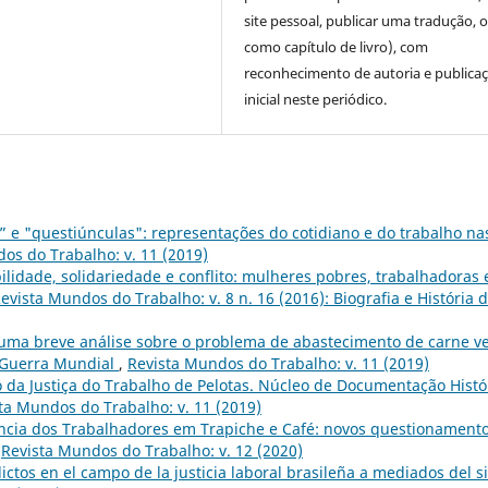
site pessoal, publicar uma tradução, 
como capítulo de livro), com
reconhecimento de autoria e publica
inicial neste periódico.
” e "questiúnculas": representações do cotidiano e do trabalho na
os do Trabalho: v. 11 (2019)
ilidade, solidariedade e conflito: mulheres pobres, trabalhadoras 
evista Mundos do Trabalho: v. 8 n. 16 (2016): Biografia e História 
 uma breve análise sobre o problema de abastecimento de carne v
 Guerra Mundial
,
Revista Mundos do Trabalho: v. 11 (2019)
 da Justiça do Trabalho de Pelotas. Núcleo de Documentação Histó
ta Mundos do Trabalho: v. 11 (2019)
ncia dos Trabalhadores em Trapiche e Café: novos questionament
,
Revista Mundos do Trabalho: v. 12 (2020)
flictos en el campo de la justicia laboral brasileña a mediados del s