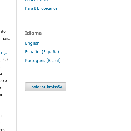
Para Bibliotecários
 do
Idioma
imeira
English
Español (España)
ença
) 4.0
Português (Brasil)
e
 a
ndo o
Enviar Submissão
o
m
do
x.:
 em