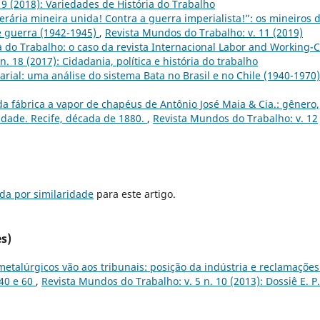
19 (2018): Variedades de História do Trabalho
perária mineira unida! Contra a guerra imperialista!”: os mineiros 
e guerra (1942-1945)
,
Revista Mundos do Trabalho: v. 11 (2019)
a do Trabalho: o caso da revista Internacional Labor and Working-C
. 18 (2017): Cidadania, política e história do trabalho
arial: uma análise do sistema Bata no Brasil e no Chile (1940-1970
da fábrica a vapor de chapéus de Antônio José Maia & Cia.: gênero,
lidade. Recife, década de 1880.
,
Revista Mundos do Trabalho: v. 12
da por similaridade
para este artigo.
s)
metalúrgicos vão aos tribunais: posição da indústria e reclamações
 40 e 60
,
Revista Mundos do Trabalho: v. 5 n. 10 (2013): Dossiê E. P.