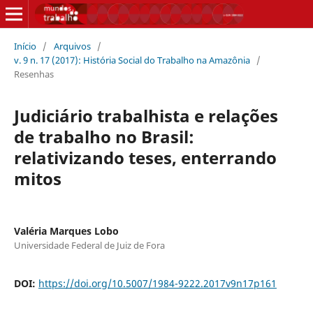
Início
/
Arquivos
/
v. 9 n. 17 (2017): História Social do Trabalho na Amazônia
/
Resenhas
Judiciário trabalhista e relações
de trabalho no Brasil:
relativizando teses, enterrando
mitos
Valéria Marques Lobo
Universidade Federal de Juiz de Fora
DOI:
https://doi.org/10.5007/1984-9222.2017v9n17p161