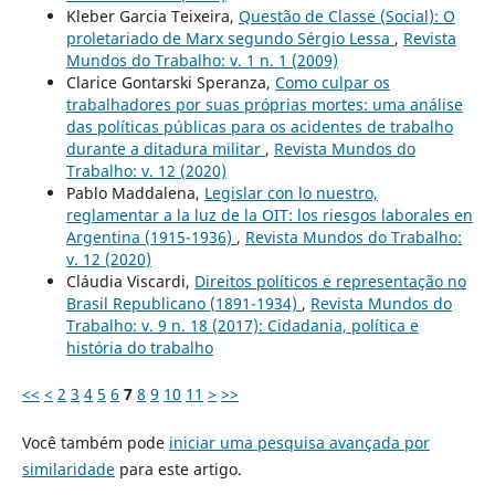
Kleber Garcia Teixeira,
Questão de Classe (Social): O
proletariado de Marx segundo Sérgio Lessa
,
Revista
Mundos do Trabalho: v. 1 n. 1 (2009)
Clarice Gontarski Speranza,
Como culpar os
trabalhadores por suas próprias mortes: uma análise
das políticas públicas para os acidentes de trabalho
durante a ditadura militar
,
Revista Mundos do
Trabalho: v. 12 (2020)
Pablo Maddalena,
Legislar con lo nuestro,
reglamentar a la luz de la OIT: los riesgos laborales en
Argentina (1915-1936)
,
Revista Mundos do Trabalho:
v. 12 (2020)
Cláudia Viscardi,
Direitos políticos e representação no
Brasil Republicano (1891-1934)
,
Revista Mundos do
Trabalho: v. 9 n. 18 (2017): Cidadania, política e
história do trabalho
<<
<
2
3
4
5
6
7
8
9
10
11
>
>>
Você também pode
iniciar uma pesquisa avançada por
similaridade
para este artigo.