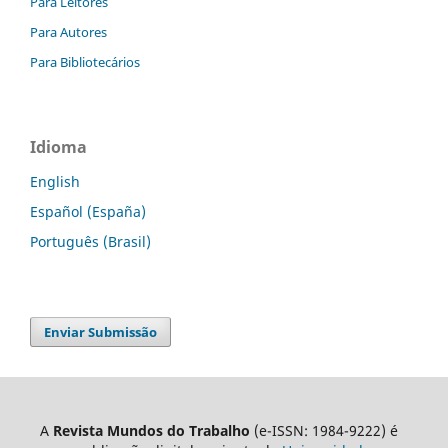
Para Leitores
Para Autores
Para Bibliotecários
Idioma
English
Español (España)
Português (Brasil)
Enviar Submissão
A
Revista Mundos do Trabalho
(e-ISSN: 1984-9222) é