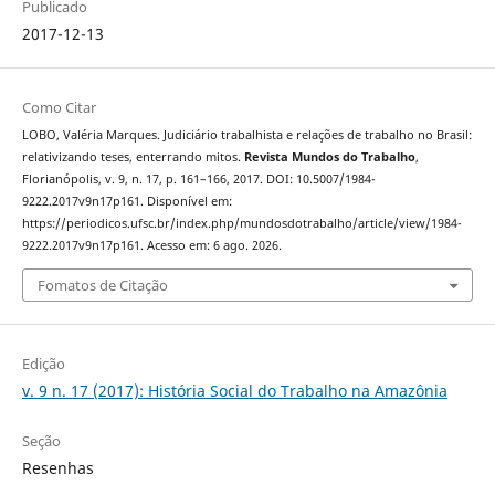
Publicado
2017-12-13
Como Citar
LOBO, Valéria Marques. Judiciário trabalhista e relações de trabalho no Brasil:
relativizando teses, enterrando mitos.
Revista Mundos do Trabalho
,
Florianópolis, v. 9, n. 17, p. 161–166, 2017. DOI: 10.5007/1984-
9222.2017v9n17p161. Disponível em:
https://periodicos.ufsc.br/index.php/mundosdotrabalho/article/view/1984-
9222.2017v9n17p161. Acesso em: 6 ago. 2026.
Fomatos de Citação
Edição
v. 9 n. 17 (2017): História Social do Trabalho na Amazônia
Seção
Resenhas