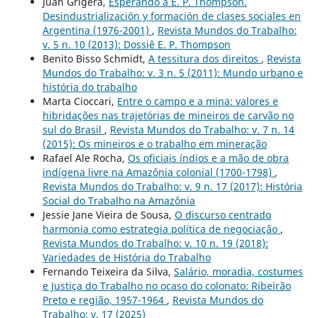
Juan Grigera,
Esperando a E. P. Thompson.
Desindustrialización y formación de clases sociales en
Argentina (1976-2001)
,
Revista Mundos do Trabalho:
v. 5 n. 10 (2013): Dossiê E. P. Thompson
Benito Bisso Schmidt,
A tessitura dos direitos
,
Revista
Mundos do Trabalho: v. 3 n. 5 (2011): Mundo urbano e
história do trabalho
Marta Cioccari,
Entre o campo e a mina: valores e
hibridações nas trajetórias de mineiros de carvão no
sul do Brasil
,
Revista Mundos do Trabalho: v. 7 n. 14
(2015): Os mineiros e o trabalho em mineração
Rafael Ale Rocha,
Os oficiais índios e a mão de obra
indígena livre na Amazônia colonial (1700-1798)
,
Revista Mundos do Trabalho: v. 9 n. 17 (2017): História
Social do Trabalho na Amazônia
Jessie Jane Vieira de Sousa,
O discurso centrado
harmonia como estrategia política de negociação
,
Revista Mundos do Trabalho: v. 10 n. 19 (2018):
Variedades de História do Trabalho
Fernando Teixeira da Silva,
Salário, moradia, costumes
e Justiça do Trabalho no ocaso do colonato: Ribeirão
Preto e região, 1957-1964
,
Revista Mundos do
Trabalho: v. 17 (2025)