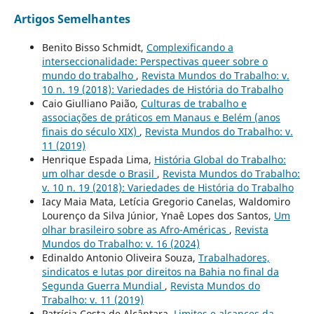
Artigos Semelhantes
Benito Bisso Schmidt,
Complexificando a
interseccionalidade: Perspectivas queer sobre o
mundo do trabalho
,
Revista Mundos do Trabalho: v.
10 n. 19 (2018): Variedades de História do Trabalho
Caio Giulliano Paião,
Culturas de trabalho e
associações de práticos em Manaus e Belém (anos
finais do século XIX)
,
Revista Mundos do Trabalho: v.
11 (2019)
Henrique Espada Lima,
História Global do Trabalho:
um olhar desde o Brasil
,
Revista Mundos do Trabalho:
v. 10 n. 19 (2018): Variedades de História do Trabalho
Iacy Maia Mata, Letícia Gregorio Canelas, Waldomiro
Lourenço da Silva Júnior, Ynaê Lopes dos Santos,
Um
olhar brasileiro sobre as Afro-Américas
,
Revista
Mundos do Trabalho: v. 16 (2024)
Edinaldo Antonio Oliveira Souza,
Trabalhadores,
sindicatos e lutas por direitos na Bahia no final da
Segunda Guerra Mundial
,
Revista Mundos do
Trabalho: v. 11 (2019)
Patrícia Costa de Alcântara,
Limites e alcances da