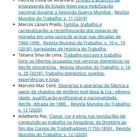
propaganda do Estado Novo para mobilização
nacional durante a Segunda Guerra Mundial
,
Revista
Mundos do Trabalho: v. 11 (2019)
Marcos Lázaro Prado,
Família, trabalho e
racionalização: a reconfiguração dos espaços de
moradia em uma usina de açúcar nas décadas de
1960-1990
,
Revista Mundos do Trabalho: v. 10 n. 19
(2018): Variedades de História do Trabalho
Tatiana Silva de Lima,
Trabalho escravo e trabalho
livre: os libertos ocupados nos serviços domésticos no
Recife oitocentista
,
Revista Mundos do Trabalho: v. 10
n. 20 (2018): Trabalho doméstico: sujeitos,
experiências e lutas
Marcelo Mac Cord,
Operários e operárias da fábrica a
vapor de chapéus de Antônio José Maia & Cia.: gênero,
idade, qualificação profissional e nacionalidade.
Recife, década de 1880.
,
Revista Mundos do Trabalho:
v. 12 (2020)
Adalberto Paz,
Classe, cor e etnia nas legislações de
compulsão ao trabalho na Amazônia: do Diretório ao
fim dos Corpos de Trabalhadores (1755-1859)
,
Revista
Mundos do Trabalho: v. 12 (2020)