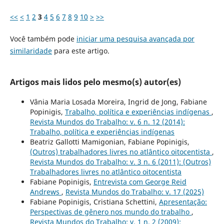
<<
<
1
2
3
4
5
6
7
8
9
10
>
>>
Você também pode
iniciar uma pesquisa avançada por
similaridade
para este artigo.
Artigos mais lidos pelo mesmo(s) autor(es)
Vânia Maria Losada Moreira, Ingrid de Jong, Fabiane
Popinigis,
Trabalho, política e experiências indígenas
,
Revista Mundos do Trabalho: v. 6 n. 12 (2014):
Trabalho, política e experiências indígenas
Beatriz Gallotti Mamigonian, Fabiane Popinigis,
(Outros) trabalhadores livres no atlântico oitocentista
,
Revista Mundos do Trabalho: v. 3 n. 6 (2011): (Outros)
Trabalhadores livres no atlântico oitocentista
Fabiane Popinigis,
Entrevista com George Reid
Andrews
,
Revista Mundos do Trabalho: v. 17 (2025)
Fabiane Popinigis, Cristiana Schettini,
Apresentação:
Perspectivas de gênero nos mundo do trabalho
,
Revista Mundos do Trabalho: v. 1 n. 2 (2009):