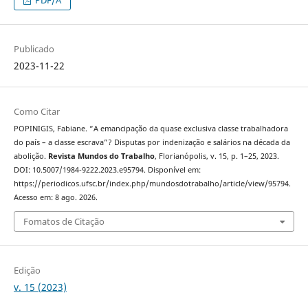
Publicado
2023-11-22
Como Citar
POPINIGIS, Fabiane. “A emancipação da quase exclusiva classe trabalhadora
do país – a classe escrava”? Disputas por indenização e salários na década da
abolição.
Revista Mundos do Trabalho
, Florianópolis, v. 15, p. 1–25, 2023.
DOI: 10.5007/1984-9222.2023.e95794. Disponível em:
https://periodicos.ufsc.br/index.php/mundosdotrabalho/article/view/95794.
Acesso em: 8 ago. 2026.
Fomatos de Citação
Edição
v. 15 (2023)