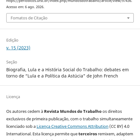
https://periodicos.ufsc.br/index.php/mundosdotrabalho/article/view/97436.
Acesso em: 6 ago. 2026.
Fomatos de Citação
Edição
v. 15 (2023)
Seção
Biografia, Lula e a História Social do Trabalho: debates em
torno de “Lula e a Política da Astúcia" de John French
Licença
Os autores cedem à
Revista Mundos do Trabalho
os direitos
exclusivos de primeira publicação, com o trabalho simultaneamente
licenciado sob a
Licença Creative Commons Attribution
(CC BY) 4.0
International. Esta licença permite que
terceiros
remixem, adaptem