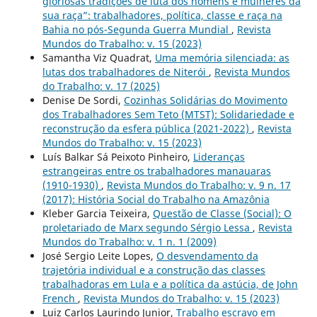
gloriosas tradições de luta dos homens e mulheres da
sua raça”: trabalhadores, política, classe e raça na
Bahia no pós-Segunda Guerra Mundial
,
Revista
Mundos do Trabalho: v. 15 (2023)
Samantha Viz Quadrat,
Uma memória silenciada: as
lutas dos trabalhadores de Niterói
,
Revista Mundos
do Trabalho: v. 17 (2025)
Denise De Sordi,
Cozinhas Solidárias do Movimento
dos Trabalhadores Sem Teto (MTST): Solidariedade e
reconstrução da esfera pública (2021-2022)
,
Revista
Mundos do Trabalho: v. 15 (2023)
Luís Balkar Sá Peixoto Pinheiro,
Lideranças
estrangeiras entre os trabalhadores manauaras
(1910-1930)
,
Revista Mundos do Trabalho: v. 9 n. 17
(2017): História Social do Trabalho na Amazônia
Kleber Garcia Teixeira,
Questão de Classe (Social): O
proletariado de Marx segundo Sérgio Lessa
,
Revista
Mundos do Trabalho: v. 1 n. 1 (2009)
José Sergio Leite Lopes,
O desvendamento da
trajetória individual e a construção das classes
trabalhadoras em Lula e a política da astúcia, de John
French
,
Revista Mundos do Trabalho: v. 15 (2023)
Luiz Carlos Laurindo Junior,
Trabalho escravo em