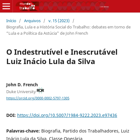
Início
/
Arquivos
/
v. 15 (2023)
/
Biografia, Lula e a História Social do Trabalho: debates em torno de
“Lula e a Política da Astúcia" de John French
O Indestrutível e Inescrutável
Luiz Inácio Lula da Silva
John D. French
Duke University
https://orcid.org/0000-0002-5797-1305
DOI:
https://doi.org/10.5007/1984-9222.2023.e97436
Palavras-chave:
Biografia, Partido dos Trabalhadores, Luiz
Inácio Lula da Silva, Classe Operária