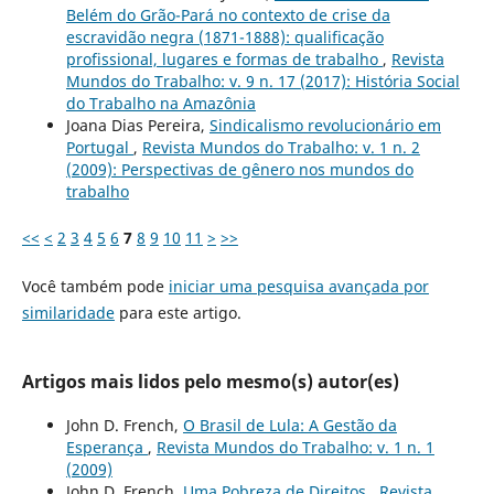
Belém do Grão-Pará no contexto de crise da
escravidão negra (1871-1888): qualificação
profissional, lugares e formas de trabalho
,
Revista
Mundos do Trabalho: v. 9 n. 17 (2017): História Social
do Trabalho na Amazônia
Joana Dias Pereira,
Sindicalismo revolucionário em
Portugal
,
Revista Mundos do Trabalho: v. 1 n. 2
(2009): Perspectivas de gênero nos mundos do
trabalho
<<
<
2
3
4
5
6
7
8
9
10
11
>
>>
Você também pode
iniciar uma pesquisa avançada por
similaridade
para este artigo.
Artigos mais lidos pelo mesmo(s) autor(es)
John D. French,
O Brasil de Lula: A Gestão da
Esperança
,
Revista Mundos do Trabalho: v. 1 n. 1
(2009)
John D. French,
Uma Pobreza de Direitos
,
Revista