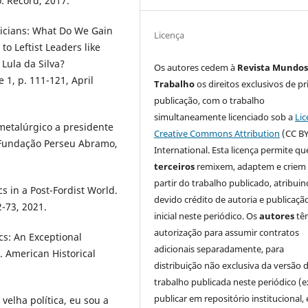
: Record, 2017.
icians: What Do We Gain
Licença
o Leftist Leaders like
Lula da Silva?
Os autores cedem à
Revista Mundos
e 1, p. 111-121, April
Trabalho
os direitos exclusivos de pr
publicação, com o trabalho
simultaneamente licenciado sob a
Lic
 metalúrgico a presidente
Creative Commons Attribution
(CC BY
r/Fundação Perseu Abramo,
International. Esta licença permite qu
terceiros
remixem, adaptem e criem
partir do trabalho publicado, atribui
s in a Post-Fordist World.
devido crédito de autoria e publicaçã
2-73, 2021.
inicial neste periódico. Os
autores
tê
autorização para assumir contratos
cs: An Exceptional
adicionais separadamente, para
. American Historical
distribuição não exclusiva da versão 
trabalho publicada neste periódico (e
publicar em repositório institucional,
velha política, eu sou a