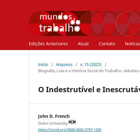
Edições Anteriores
Atual
Contato
Notícia
Início
/
Arquivos
/
v. 15 (2023)
/
Biografia, Lula e a História Social do Trabalho: debates
O Indestrutível e Inescrutáv
John D. French
Duke University
https://orcid.org/0000-0002-5797-1305