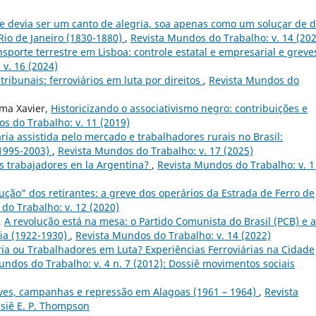
e devia ser um canto de alegria, soa apenas como um soluçar de d
Rio de Janeiro (1830-1880)
,
Revista Mundos do Trabalho: v. 14 (20
sporte terrestre em Lisboa: controle estatal e empresarial e greve
v. 16 (2024)
 tribunais: ferroviários em luta por direitos
,
Revista Mundos do
ima Xavier,
Historicizando o associativismo negro: contribuições e
s do Trabalho: v. 11 (2019)
ia assistida pelo mercado e trabalhadores rurais no Brasil:
(1995-2003)
,
Revista Mundos do Trabalho: v. 17 (2025)
los trabajadores en la Argentina?
,
Revista Mundos do Trabalho: v. 1
ção" dos retirantes: a greve dos operários da Estrada de Ferro de
do Trabalho: v. 12 (2020)
,
A revolução está na mesa: o Partido Comunista do Brasil (PCB) e a
ia (1922-1930)
,
Revista Mundos do Trabalho: v. 14 (2022)
ria ou Trabalhadores em Luta? Experiências Ferroviárias na Cidade
undos do Trabalho: v. 4 n. 7 (2012): Dossiê movimentos sociais
ves, campanhas e repressão em Alagoas (1961 – 1964)
,
Revista
ssiê E. P. Thompson