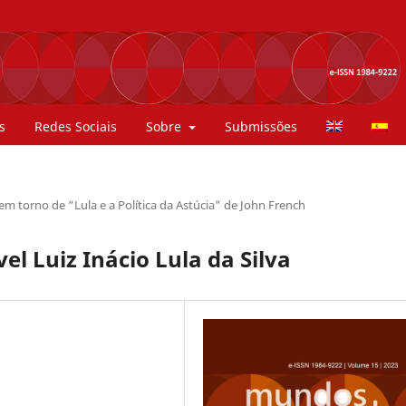
s
Redes Sociais
Sobre
Submissões
 em torno de “Lula e a Política da Astúcia" de John French
el Luiz Inácio Lula da Silva