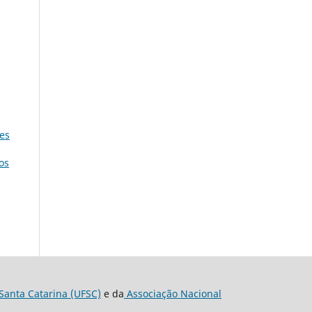
res
os
Santa Catarina (UFSC)
e da
Associação Nacional