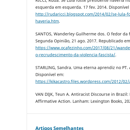
RICCI, Ruda. Se Lula fosse presidente haveria m
esquerda em esquerda. 17 fev. 2014. Disponível
http://rudaricci.blogspot.com/2014/02/se-lula-f
haveria.htm
.
SANTOS, Wanderley Guilherme dos. O fedor da f
Segunda Opinião, 21 ago. 2017. Republicado em
https://www.ocafezinho.com/2017/08/21/wander
o-recrudescimento-da-violencia-fascista/
.
STARLING, Sandra. Uma eterna aprendiz no PT.
Disponível em:
https://kikacastro.files.wordpress.com/2012/02/
VAN DIJK, Teun A. Antiracist Discourse in Brazil:
Affirmative Action. Lanham: Lexington Books, 20
Artigos Semelhantes