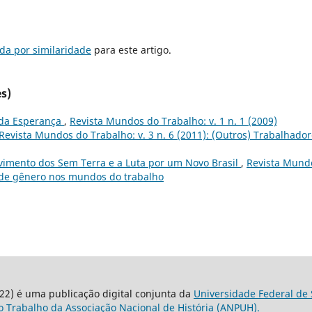
da por similaridade
para este artigo.
s)
o da Esperança
,
Revista Mundos do Trabalho: v. 1 n. 1 (2009)
Revista Mundos do Trabalho: v. 3 n. 6 (2011): (Outros) Trabalhado
vimento dos Sem Terra e a Luta por um Novo Brasil
,
Revista Mund
as de gênero nos mundos do trabalho
22) é uma publicação digital conjunta da
Universidade Federal de 
 Trabalho da Associação Nacional de História (ANPUH).