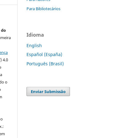
Para Bibliotecários
 do
Idioma
imeira
English
ença
Español (España)
) 4.0
Português (Brasil)
e
 a
ndo o
o
Enviar Submissão
m
do
x.:
 em