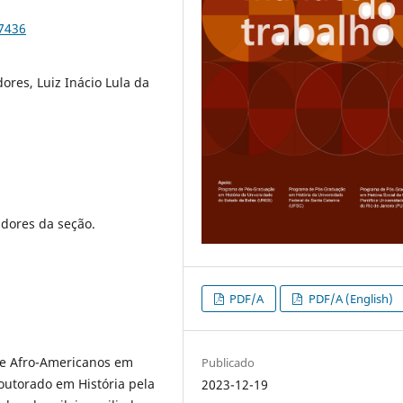
97436
ores, Luiz Inácio Lula da
dores da seção.
PDF/A
PDF/A (English)
s e Afro-Americanos em
Publicado
outorado em História pela
2023-12-19