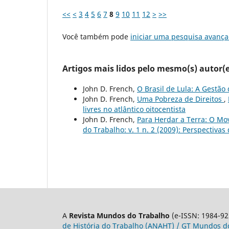
<<
<
3
4
5
6
7
8
9
10
11
12
>
>>
Você também pode
iniciar uma pesquisa avança
Artigos mais lidos pelo mesmo(s) autor(e
John D. French,
O Brasil de Lula: A Gestã
John D. French,
Uma Pobreza de Direitos
,
livres no atlântico oitocentista
John D. French,
Para Herdar a Terra: O Mo
do Trabalho: v. 1 n. 2 (2009): Perspectiv
A
Revista Mundos do Trabalho
(e-ISSN: 1984-92
de História do Trabalho (ANAHT) / GT Mundos do