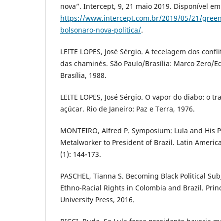
nova”. Intercept, 9, 21 maio 2019. Disponível em
https://www.intercept.com.br/2019/05/21/greenw
bolsonaro-nova-politica/
.
LEITE LOPES, José Sérgio. A tecelagem dos confli
das chaminés. São Paulo/Brasília: Marco Zero/E
Brasília, 1988.
LEITE LOPES, José Sérgio. O vapor do diabo: o tr
açúcar. Rio de Janeiro: Paz e Terra, 1976.
MONTEIRO, Alfred P. Symposium: Lula and His Po
Metalworker to President of Brazil. Latin America
(1): 144-173.
PASCHEL, Tianna S. Becoming Black Political Su
Ethno-Racial Rights in Colombia and Brazil. Prin
University Press, 2016.