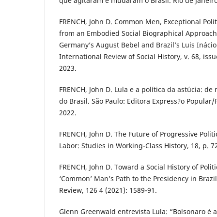
que agitaram e mudaram o Brasil. Rio de Janeiro
FRENCH, John D. Common Men, Exceptional Polit
from an Embodied Social Biographical Approach t
Germany’s August Bebel and Brazil’s Luis Inácio 
International Review of Social History, v. 68, issu
2023.
FRENCH, John D. Lula e a política da astúcia: de
do Brasil. São Paulo: Editora Express?o Popula
2022.
FRENCH, John D. The Future of Progressive Politic
Labor: Studies in Working-Class History, 18, p. 7
FRENCH, John D. Toward a Social History of Politi
‘Common’ Man’s Path to the Presidency in Brazil
Review, 126 4 (2021): 1589-91.
Glenn Greenwald entrevista Lula: “Bolsonaro é a 