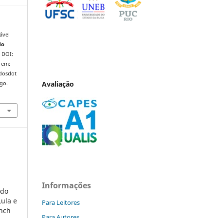
ável
do
. DOI:
 em:
ndosdot
Avaliação
ago.
Informações
 do
Lula e
Para Leitores
ench
Para Autores