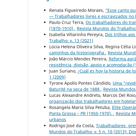
Renata Figueiredo Moraes,
“Esse canto qu
— Trabalhadores livres e escravizados no 
Paulo Cruz Terra,
Os trabalhadores do tran
(1870-1910)
,
Revista Mundos do Trabalho: 
Isabella Villarinho Pereyra,
Dos trilhos aos
Trabalho: v. 13 (2021)
Lúcia Helena Oliveira Silva, Regina Célia L
caminhos da historiografia
,
Revista Mundo
João Márcio Mendes Pereira,
Reforma agrár
resistência, divisão, apoio e acomodação 
Juan Suriano,
¿Cuál es hoy la historia de 
1 (2009)
Tyrone Apollo Pontes Cândido,
Uma "revolu
Baturité na seca de 1888
,
Revista Mundos 
Lucas Alexandre Andreto, Marcos Del Roio
organização dos trabalhadores em hotelar
Rosangela Maria Silva Petuba,
Elite Operá
Ponta Grossa – PR (1950-1970).
,
Revista M
urbanos
Rodrigo José da Costa,
Trabalhadores, gre
Mundos do Trabalho: v. 5 n. 10 (2013): Do