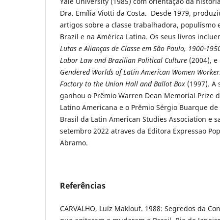
Yale University (1985) com orientação da historia
Dra. Emília Viotti da Costa. Desde 1979, produz
artigos sobre a classe trabalhadora, populismo e 
Brazil e na América Latina. Os seus livros inclu
Lutas e Alianças de Classe em São Paulo, 1900-19
Labor Law and Brazilian Political Culture
(2004), e
Gendered Worlds of Latin American Women Worker
Factory to the Union Hall and Ballot Box
(1997). A 
ganhou o Prêmio Warren Dean Memorial Prize da
Latino Americana e o Prêmio Sérgio Buarque de
Brasil da Latin American Studies Association e
setembro 2022 atraves da Editora Expressao Po
Abramo.
Referências
CARVALHO, Luíz Maklouf. 1988: Segredos da Cons