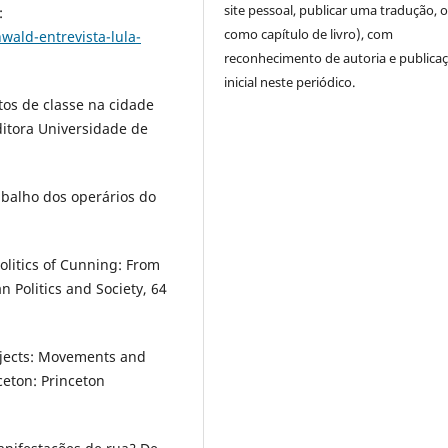
site pessoal, publicar uma tradução, 
:
como capítulo de livro), com
ald-entrevista-lula-
reconhecimento de autoria e publica
inicial neste periódico.
tos de classe na cidade
ditora Universidade de
abalho dos operários do
litics of Cunning: From
n Politics and Society, 64
bjects: Movements and
ceton: Princeton