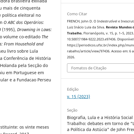
dora brasileira exiliada
iu mais de cinquenta
Como Citar
política eleitoral no
FRENCH, John D. O Indestrutível e Inescrut
em
O ABC dos Operários:
Luiz Inácio Lula da Silva.
Revista Mundos 
50
(1995),
Drowning in Laws:
Trabalho
, Florianópolis, v. 15, p. 1–5, 2023
 o volume co-editado
The
10.5007/1984-9222.2023.e97436. Disponível
s: From Household and
https://periodicos.ufsc.br/index.php/mu
seu livro sobre Lula
rabalho/article/view/97436. Acesso em: 6 
2026.
 Conferência de História
 Holanda pela Secção do
Fomatos de Citação
 saiu em Portuguese em
pular e a Fundacao Perseu
Edição
v. 15 (2023)
Seção
Biografia, Lula e a História Social
Trabalho: debates em torno de “
tituinte: os vinte meses
a Política da Astúcia" de John Fr