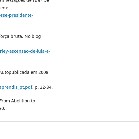
anifestações de rua? De
 em:
osse-presidente-
orça bruta. No blog
:
ley-ascensao-de-lula-e-
 Autopublicada em 2008.
aprendiz_pt.pdf
. p. 32-34.
 From Abolition to
20.