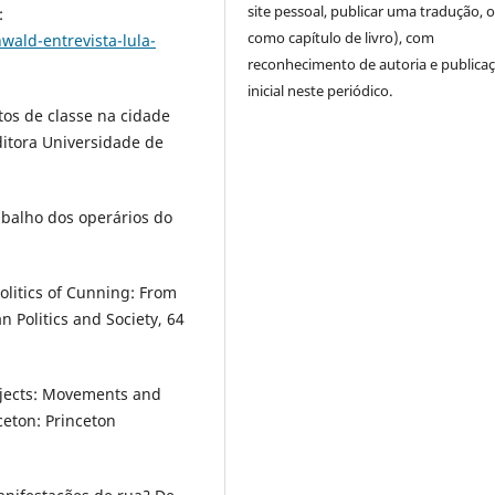
site pessoal, publicar uma tradução, 
:
como capítulo de livro), com
ald-entrevista-lula-
reconhecimento de autoria e publica
inicial neste periódico.
tos de classe na cidade
ditora Universidade de
abalho dos operários do
litics of Cunning: From
n Politics and Society, 64
bjects: Movements and
ceton: Princeton