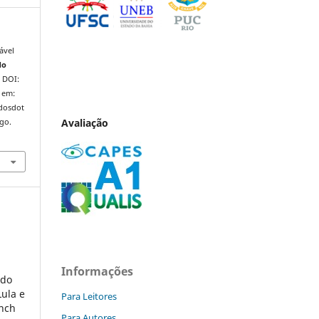
ável
do
. DOI:
 em:
ndosdot
Avaliação
ago.
Informações
 do
Lula e
Para Leitores
ench
Para Autores