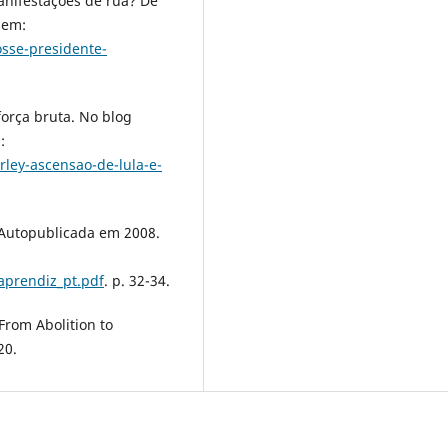
anifestações de rua? De
 em:
osse-presidente-
orça bruta. No blog
:
ley-ascensao-de-lula-e-
 Autopublicada em 2008.
aprendiz_pt.pdf
. p. 32-34.
 From Abolition to
20.