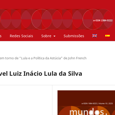
s
Redes Sociais
Sobre
Submissões
 em torno de “Lula e a Política da Astúcia" de John French
el Luiz Inácio Lula da Silva