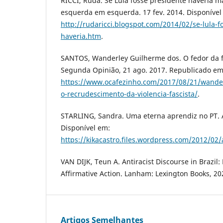
RICCI, Ruda. Se Lula fosse presidente haveria m
esquerda em esquerda. 17 fev. 2014. Disponível
http://rudaricci.blogspot.com/2014/02/se-lula-f
haveria.htm
.
SANTOS, Wanderley Guilherme dos. O fedor da f
Segunda Opinião, 21 ago. 2017. Republicado em
https://www.ocafezinho.com/2017/08/21/wander
o-recrudescimento-da-violencia-fascista/
.
STARLING, Sandra. Uma eterna aprendiz no PT.
Disponível em:
https://kikacastro.files.wordpress.com/2012/02/
VAN DIJK, Teun A. Antiracist Discourse in Brazil:
Affirmative Action. Lanham: Lexington Books, 20
Artigos Semelhantes