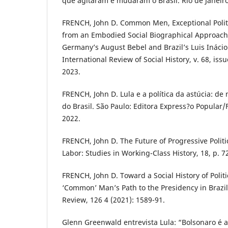
que agitaram e mudaram o Brasil. Rio de Janeiro
FRENCH, John D. Common Men, Exceptional Polit
from an Embodied Social Biographical Approach t
Germany’s August Bebel and Brazil’s Luis Inácio 
International Review of Social History, v. 68, issu
2023.
FRENCH, John D. Lula e a política da astúcia: de
do Brasil. São Paulo: Editora Express?o Popula
2022.
FRENCH, John D. The Future of Progressive Politic
Labor: Studies in Working-Class History, 18, p. 7
FRENCH, John D. Toward a Social History of Politi
‘Common’ Man’s Path to the Presidency in Brazil
Review, 126 4 (2021): 1589-91.
Glenn Greenwald entrevista Lula: “Bolsonaro é a 