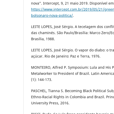
nova”. Intercept, 9, 21 maio 2019. Disponível em
https://www.intercept.com.br/2019/05/21/greenw
bolsonaro-nova-politica/
.
LEITE LOPES, José Sérgio. A tecelagem dos confli
das chaminés. São Paulo/Brasília: Marco Zero/E
Brasília, 1988.
LEITE LOPES, José Sérgio. O vapor do diabo: o tr
açúcar. Rio de Janeiro: Paz e Terra, 1976.
MONTEIRO, Alfred P. Symposium: Lula and His Po
Metalworker to President of Brazil. Latin America
(1): 144-173.
PASCHEL, Tianna S. Becoming Black Political Su
Ethno-Racial Rights in Colombia and Brazil. Prin
University Press, 2016.