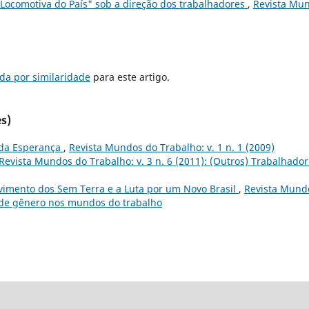
"Locomotiva do País" sob a direção dos trabalhadores
,
Revista Mu
da por similaridade
para este artigo.
s)
o da Esperança
,
Revista Mundos do Trabalho: v. 1 n. 1 (2009)
Revista Mundos do Trabalho: v. 3 n. 6 (2011): (Outros) Trabalhado
vimento dos Sem Terra e a Luta por um Novo Brasil
,
Revista Mund
as de gênero nos mundos do trabalho