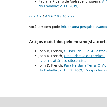
Fabiana Ribeiro de Andrade Junqueira,
A 
do Trabalho: v. 11 (2019)
<<
<
1
2
3
4
5
6
7
8
9
10
>
>>
Você também pode
iniciar uma pesquisa avança
Artigos mais lidos pelo mesmo(s) autor(e
John D. French,
O Brasil de Lula: A Gestã
John D. French,
Uma Pobreza de Direitos
,
livres no atlântico oitocentista
John D. French,
Para Herdar a Terra: O Mo
do Trabalho: v. 1 n. 2 (2009): Perspectiv