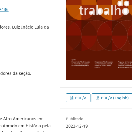
97436
ores, Luiz Inácio Lula da
dores da seção.
PDF/A
PDF/A (English)
s e Afro-Americanos em
Publicado
outorado em História pela
2023-12-19