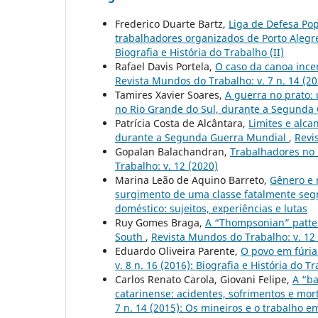
Frederico Duarte Bartz,
Liga de Defesa Pop
trabalhadores organizados de Porto Alegr
Biografia e História do Trabalho (II)
Rafael Davis Portela,
O caso da canoa ince
Revista Mundos do Trabalho: v. 7 n. 14 (2
Tamires Xavier Soares,
A guerra no prato:
no Rio Grande do Sul, durante a Segunda
Patrícia Costa de Alcântara,
Limites e alc
durante a Segunda Guerra Mundial
,
Revi
Gopalan Balachandran,
Trabalhadores no 
Trabalho: v. 12 (2020)
Marina Leão de Aquino Barreto,
Gênero e 
surgimento de uma classe fatalmente s
doméstico: sujeitos, experiências e lutas
Ruy Gomes Braga,
A “Thompsonian” patter
South
,
Revista Mundos do Trabalho: v. 12
Eduardo Oliveira Parente,
O povo em fúria
v. 8 n. 16 (2016): Biografia e História do Tr
Carlos Renato Carola, Giovani Felipe,
A “ba
catarinense: acidentes, sofrimentos e mo
7 n. 14 (2015): Os mineiros e o trabalho 