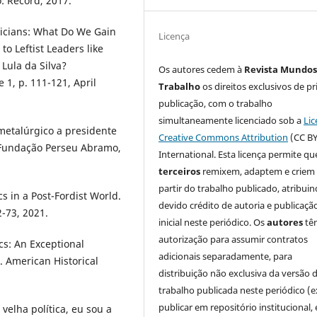
: Record, 2017.
icians: What Do We Gain
Licença
o Leftist Leaders like
Lula da Silva?
Os autores cedem à
Revista Mundos
e 1, p. 111-121, April
Trabalho
os direitos exclusivos de pr
publicação, com o trabalho
simultaneamente licenciado sob a
Lic
 metalúrgico a presidente
Creative Commons Attribution
(CC BY
r/Fundação Perseu Abramo,
International. Esta licença permite qu
terceiros
remixem, adaptem e criem
partir do trabalho publicado, atribui
s in a Post-Fordist World.
devido crédito de autoria e publicaçã
2-73, 2021.
inicial neste periódico. Os
autores
tê
autorização para assumir contratos
cs: An Exceptional
adicionais separadamente, para
. American Historical
distribuição não exclusiva da versão 
trabalho publicada neste periódico (e
publicar em repositório institucional,
velha política, eu sou a