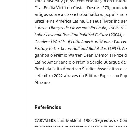
Yale University (1985) com orientação da historia
Dra. Emília Viotti da Costa. Desde 1979, produz
artigos sobre a classe trabalhadora, populismo e 
Brazil e na América Latina. Os seus livros inclu
Lutas e Alianças de Classe em São Paulo, 1900-19
Labor Law and Brazilian Political Culture
(2004), e
Gendered Worlds of Latin American Women Worker
Factory to the Union Hall and Ballot Box
(1997). A 
ganhou o Prêmio Warren Dean Memorial Prize da
Latino Americana e o Prêmio Sérgio Buarque de
Brasil da Latin American Studies Association e
setembro 2022 atraves da Editora Expressao Po
Abramo.
Referências
CARVALHO, Luíz Maklouf. 1988: Segredos da Cons