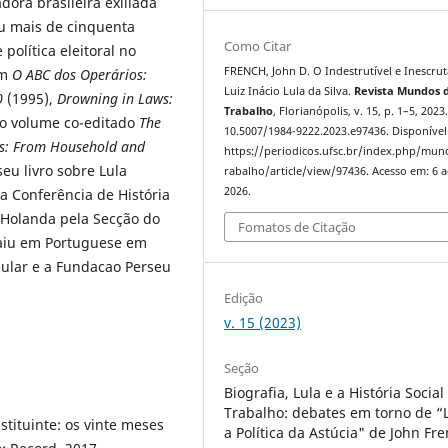
dora brasileira exiliada
iu mais de cinquenta
Como Citar
política eleitoral no
FRENCH, John D. O Indestrutível e Inescrut
em
O ABC dos Operários:
Luiz Inácio Lula da Silva.
Revista Mundos 
50
(1995),
Drowning in Laws:
Trabalho
, Florianópolis, v. 15, p. 1–5, 2023
 o volume co-editado
The
10.5007/1984-9222.2023.e97436. Disponível
s: From Household and
https://periodicos.ufsc.br/index.php/mu
seu livro sobre Lula
rabalho/article/view/97436. Acesso em: 6 
2026.
 Conferência de História
 Holanda pela Secção do
Fomatos de Citação
 saiu em Portuguese em
pular e a Fundacao Perseu
Edição
v. 15 (2023)
Seção
Biografia, Lula e a História Social
Trabalho: debates em torno de “
tituinte: os vinte meses
a Política da Astúcia" de John Fr