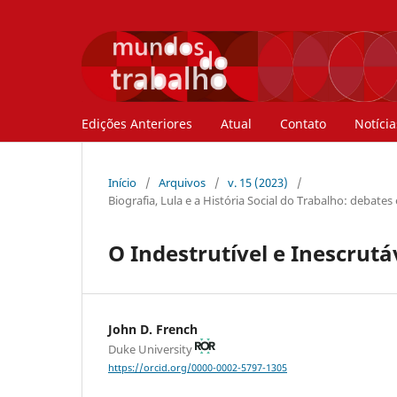
Edições Anteriores
Atual
Contato
Notícia
Início
/
Arquivos
/
v. 15 (2023)
/
Biografia, Lula e a História Social do Trabalho: debates
O Indestrutível e Inescrutáv
John D. French
Duke University
https://orcid.org/0000-0002-5797-1305