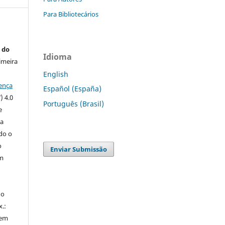
Para Bibliotecários
 do
Idioma
imeira
English
ença
Español (España)
) 4.0
Português (Brasil)
e
 a
ndo o
o
Enviar Submissão
m
do
x.:
 em