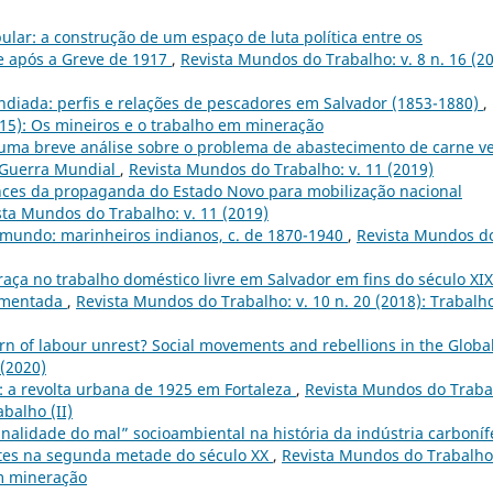
ular: a construção de um espaço de luta política entre os
e após a Greve de 1917
,
Revista Mundos do Trabalho: v. 8 n. 16 (20
ndiada: perfis e relações de pescadores em Salvador (1853-1880)
,
015): Os mineiros e o trabalho em mineração
 uma breve análise sobre o problema de abastecimento de carne v
 Guerra Mundial
,
Revista Mundos do Trabalho: v. 11 (2019)
ances da propaganda do Estado Novo para mobilização nacional
sta Mundos do Trabalho: v. 11 (2019)
mundo: marinheiros indianos, c. de 1870-1940
,
Revista Mundos d
raça no trabalho doméstico livre em Salvador em fins do século XIX
egmentada
,
Revista Mundos do Trabalho: v. 10 n. 20 (2018): Trabalh
n of labour unrest? Social movements and rebellions in the Globa
 (2020)
: a revolta urbana de 1925 em Fortaleza
,
Revista Mundos do Traba
abalho (II)
nalidade do mal” socioambiental na história da indústria carboníf
rtes na segunda metade do século XX
,
Revista Mundos do Trabalho:
em mineração