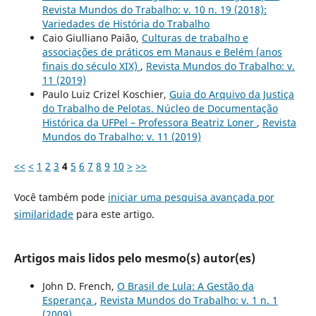
Revista Mundos do Trabalho: v. 10 n. 19 (2018):
Variedades de História do Trabalho
Caio Giulliano Paião,
Culturas de trabalho e
associações de práticos em Manaus e Belém (anos
finais do século XIX)
,
Revista Mundos do Trabalho: v.
11 (2019)
Paulo Luiz Crizel Koschier,
Guia do Arquivo da Justiça
do Trabalho de Pelotas. Núcleo de Documentação
Histórica da UFPel – Professora Beatriz Loner
,
Revista
Mundos do Trabalho: v. 11 (2019)
<<
<
1
2
3
4
5
6
7
8
9
10
>
>>
Você também pode
iniciar uma pesquisa avançada por
similaridade
para este artigo.
Artigos mais lidos pelo mesmo(s) autor(es)
John D. French,
O Brasil de Lula: A Gestão da
Esperança
,
Revista Mundos do Trabalho: v. 1 n. 1
(2009)