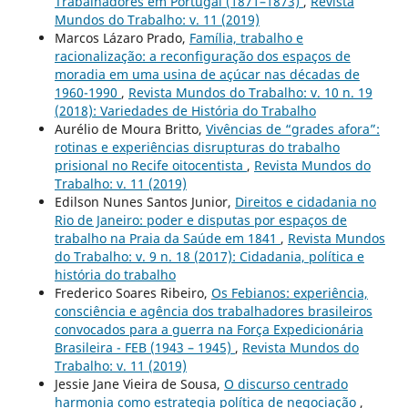
Trabalhadores em Portugal (1871–1873)
,
Revista
Mundos do Trabalho: v. 11 (2019)
Marcos Lázaro Prado,
Família, trabalho e
racionalização: a reconfiguração dos espaços de
moradia em uma usina de açúcar nas décadas de
1960-1990
,
Revista Mundos do Trabalho: v. 10 n. 19
(2018): Variedades de História do Trabalho
Aurélio de Moura Britto,
Vivências de “grades afora”:
rotinas e experiências disrupturas do trabalho
prisional no Recife oitocentista
,
Revista Mundos do
Trabalho: v. 11 (2019)
Edilson Nunes Santos Junior,
Direitos e cidadania no
Rio de Janeiro: poder e disputas por espaços de
trabalho na Praia da Saúde em 1841
,
Revista Mundos
do Trabalho: v. 9 n. 18 (2017): Cidadania, política e
história do trabalho
Frederico Soares Ribeiro,
Os Febianos: experiência,
consciência e agência dos trabalhadores brasileiros
convocados para a guerra na Força Expedicionária
Brasileira - FEB (1943 – 1945)
,
Revista Mundos do
Trabalho: v. 11 (2019)
Jessie Jane Vieira de Sousa,
O discurso centrado
harmonia como estrategia política de negociação
,