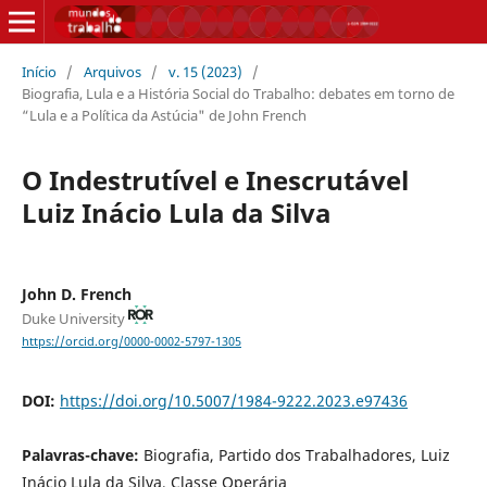
Início
/
Arquivos
/
v. 15 (2023)
/
Biografia, Lula e a História Social do Trabalho: debates em torno de
“Lula e a Política da Astúcia" de John French
O Indestrutível e Inescrutável
Luiz Inácio Lula da Silva
John D. French
Duke University
https://orcid.org/0000-0002-5797-1305
DOI:
https://doi.org/10.5007/1984-9222.2023.e97436
Palavras-chave:
Biografia, Partido dos Trabalhadores, Luiz
Inácio Lula da Silva, Classe Operária