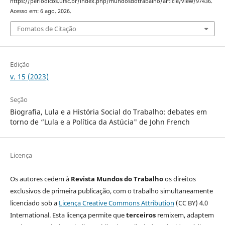
https://periodicos.ufsc.br/index.php/mundosdotrabalho/article/view/97436.
Acesso em: 6 ago. 2026.
Fomatos de Citação
Edição
v. 15 (2023)
Seção
Biografia, Lula e a História Social do Trabalho: debates em
torno de “Lula e a Política da Astúcia" de John French
Licença
Os autores cedem à
Revista Mundos do Trabalho
os direitos
exclusivos de primeira publicação, com o trabalho simultaneamente
licenciado sob a
Licença Creative Commons Attribution
(CC BY) 4.0
International. Esta licença permite que
terceiros
remixem, adaptem