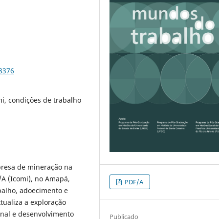
98376
mi, condições de trabalho
resa de mineração na
/A (Icomi), no Amapá,
PDF/A
balho, adoecimento e
ualiza a exploração
ional e desenvolvimento
Publicado