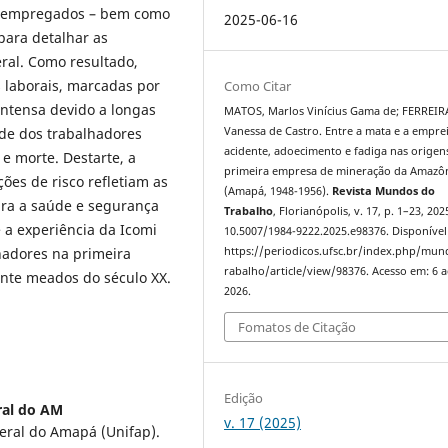
de empregados – bem como
2025-06-16
para detalhar as
neral. Como resultado,
s laborais, marcadas por
Como Citar
 intensa devido a longas
MATOS, Marlos Vinícius Gama de; FERREIRA
de dos trabalhadores
Vanessa de Castro. Entre a mata e a empre
acidente, adoecimento e fadiga nas origen
e morte. Destarte, a
primeira empresa de mineração da Amazô
ões de risco refletiam as
(Amapá, 1948-1956).
Revista Mundos do
ara a saúde e segurança
Trabalho
, Florianópolis, v. 17, p. 1–23, 202
 a experiência da Icomi
10.5007/1984-9222.2025.e98376. Disponível
lhadores na primeira
https://periodicos.ufsc.br/index.php/mu
rabalho/article/view/98376. Acesso em: 6 
ante meados do século XX.
2026.
Fomatos de Citação
Edição
ral do AM
v. 17 (2025)
deral do Amapá (Unifap).