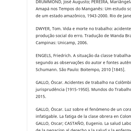
DRUMMOND, José Augusto; PEREIRA, Mariângela
Amapá nos Tempos do Manganês: Um estudo so
de um estado amazônico, 1943-2000. Rio de Jan
DWYER, Tom. Vida e morte no trabalho: acidente
produção social do erro. Tradução de Wanda Br
Campinas: Unicamp, 2006.
ENGELS, Friedrich. A situação da classe trabalha
segundo as observações do autor e fontes autênt
Schumann. São Paulo: Boitempo, 2010 [1845].
GALLO, Óscar. Acidentes de trabalho na Colômbia
jurisprudência (1915-1950). Mundos do Trabalho, 
2015.
GALLO, Óscar. Luz sobre el fenómeno de un co
infatigable. La fatiga de la clase obrera en Colo
GALLO, Oscar; CASTAÑO, Eugenio. La salud Laboral
de la negacíon al derecho a la salud y la enfer