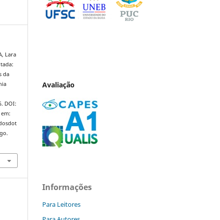
, Lara
itada:
s da
Avaliação
nia
5. DOI:
 em:
ndosdot
ago.
Informações
Para Leitores
Para Autores