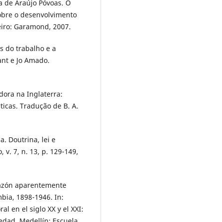
 de Araújo Póvoas. O
bre o desenvolvimento
eiro: Garamond, 2007.
s do trabalho e a
ant e Jo Amado.
dora na Inglaterra:
icas. Tradução de B. A.
. Doutrina, lei e
v. 7, n. 13, p. 129-149,
razón aparentemente
mbia, 1898-1946. In:
 en el siglo XX y el XXI:
medad. Medellín: Escuela