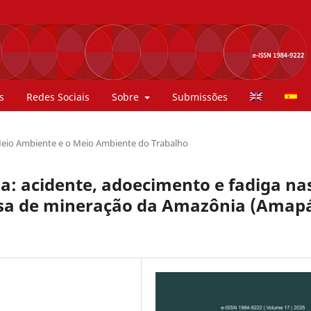
s
Redes Sociais
Sobre
Submissões
eio Ambiente e o Meio Ambiente do Trabalho
a: acidente, adoecimento e fadiga na
esa de mineração da Amazônia (Amap