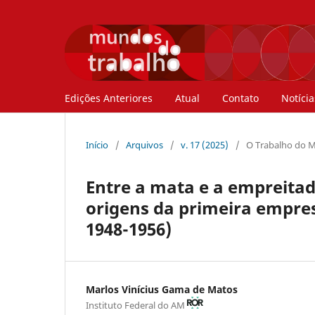
Edições Anteriores
Atual
Contato
Notícia
Início
/
Arquivos
/
v. 17 (2025)
/
O Trabalho do M
Entre a mata e a empreitad
origens da primeira empr
1948-1956)
Marlos Vinícius Gama de Matos
Instituto Federal do AM