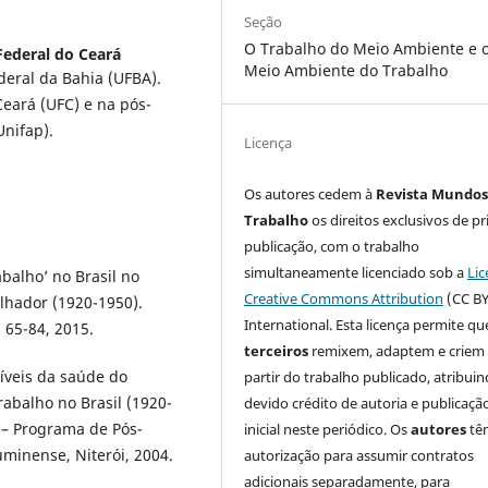
Seção
O Trabalho do Meio Ambiente e 
Federal do Ceará
Meio Ambiente do Trabalho
deral da Bahia (UFBA).
Ceará (UFC) e na pós-
nifap).
Licença
Os autores cedem à
Revista Mundos
Trabalho
os direitos exclusivos de pr
publicação, com o trabalho
simultaneamente licenciado sob a
Lic
balho’ no Brasil no
Creative Commons Attribution
(CC BY
alhador (1920-1950).
International. Esta licença permite qu
. 65-84, 2015.
terceiros
remixem, adaptem e criem
síveis da saúde do
partir do trabalho publicado, atribui
abalho no Brasil (1920-
devido crédito de autoria e publicaçã
) – Programa de Pós-
inicial neste periódico. Os
autores
tê
minense, Niterói, 2004.
autorização para assumir contratos
adicionais separadamente, para