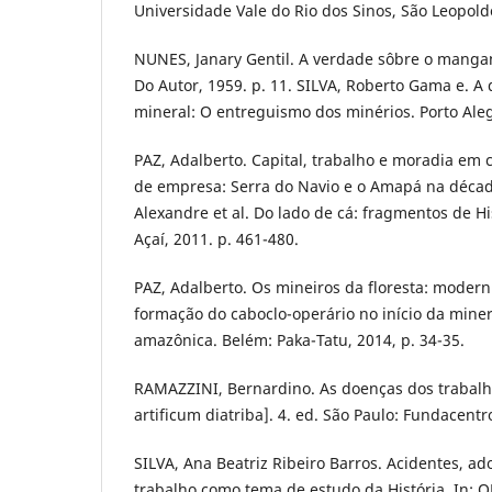
Universidade Vale do Rio dos Sinos, São Leopold
NUNES, Janary Gentil. A verdade sôbre o mang
Do Autor, 1959. p. 11. SILVA, Roberto Gama e. A 
mineral: O entreguismo dos minérios. Porto Aleg
PAZ, Adalberto. Capital, trabalho e moradia em 
de empresa: Serra do Navio e o Amapá na décad
Alexandre et al. Do lado de cá: fragmentos de H
Açaí, 2011. p. 461-480.
PAZ, Adalberto. Os mineiros da floresta: moderni
formação do caboclo-operário no início da miner
amazônica. Belém: Paka-Tatu, 2014, p. 34-35.
RAMAZZINI, Bernardino. As doenças dos trabalh
artificum diatriba]. 4. ed. São Paulo: Fundacentr
SILVA, Ana Beatriz Ribeiro Barros. Acidentes, a
trabalho como tema de estudo da História. In: OLI