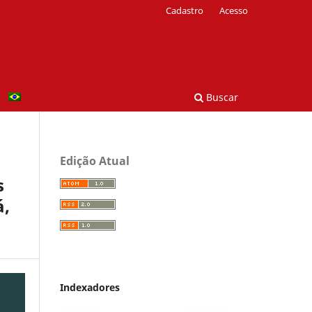
Cadastro
Acesso
Buscar
Edição Atual
s
á,
Indexadores