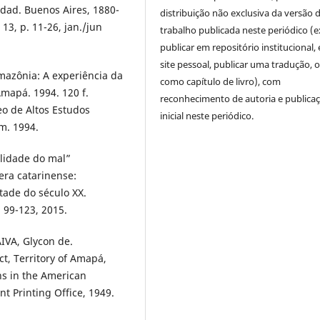
edad. Buenos Aires, 1880-
distribuição não exclusiva da versão 
13, p. 11-26, jan./jun
trabalho publicada neste periódico (e
publicar em repositório institucional,
site pessoal, publicar uma tradução, 
mazônia: A experiência da
como capítulo de livro), com
mapá. 1994. 120 f.
reconhecimento de autoria e publica
o de Altos Estudos
inicial neste periódico.
m. 1994.
alidade do mal”
era catarinense:
tade do século XX.
. 99-123, 2015.
AIVA, Glycon de.
t, Territory of Amapá,
ns in the American
t Printing Office, 1949.