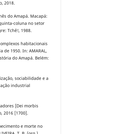
o, 2018.
anês do Amapá. Macapá:
quinta-coluna no setor
re: Tchê!, 1988.
complexos habitacionais
a de 1950. In: AMARAL,
istória do Amapá. Belém:
zação, sociabilidade e a
ação industrial
adores [Dei morbis
o, 2016 [1700].
doecimento e morte no
VEIRA, T. B. (org.).