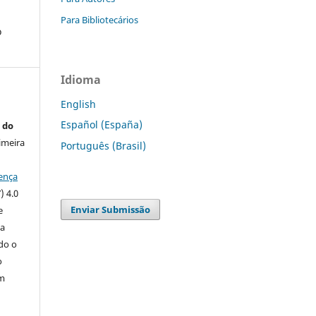
Para Bibliotecários
o
Idioma
English
Español (España)
 do
imeira
Português (Brasil)
ença
) 4.0
Enviar Submissão
e
 a
ndo o
o
m