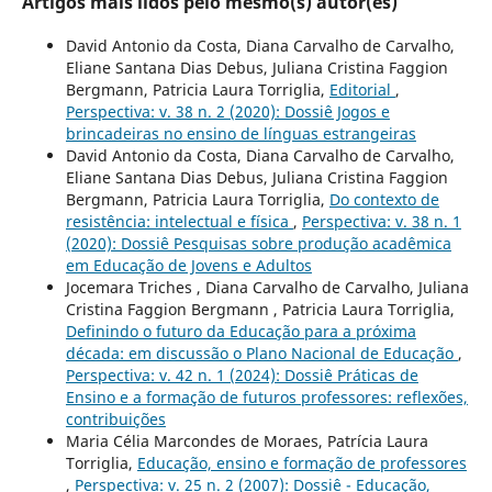
Artigos mais lidos pelo mesmo(s) autor(es)
David Antonio da Costa, Diana Carvalho de Carvalho,
Eliane Santana Dias Debus, Juliana Cristina Faggion
Bergmann, Patricia Laura Torriglia,
Editorial
,
Perspectiva: v. 38 n. 2 (2020): Dossiê Jogos e
brincadeiras no ensino de línguas estrangeiras
David Antonio da Costa, Diana Carvalho de Carvalho,
Eliane Santana Dias Debus, Juliana Cristina Faggion
Bergmann, Patricia Laura Torriglia,
Do contexto de
resistência: intelectual e física
,
Perspectiva: v. 38 n. 1
(2020): Dossiê Pesquisas sobre produção acadêmica
em Educação de Jovens e Adultos
Jocemara Triches , Diana Carvalho de Carvalho, Juliana
Cristina Faggion Bergmann , Patricia Laura Torriglia,
Definindo o futuro da Educação para a próxima
década: em discussão o Plano Nacional de Educação
,
Perspectiva: v. 42 n. 1 (2024): Dossiê Práticas de
Ensino e a formação de futuros professores: reflexões,
contribuições
Maria Célia Marcondes de Moraes, Patrícia Laura
Torriglia,
Educação, ensino e formação de professores
,
Perspectiva: v. 25 n. 2 (2007): Dossiê - Educação,