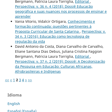
Bergmann, Patricia Laura Torriglia,
Editorial
,
Perspectiva: v. 36 n. 4 (2018): Dossiê Educação
geográfica e suas nuances nos processos de ensinar e
aprender
Vania Vitorio, Vidalcir Ortigara,
Conhecimento e
formação continuada: questões pertinentes à
Proposta Curricular de Santa Catarina
,
Perspectiva: v.
34 n. 3 (2016): Educação como tecnologia de
regulação da vida
David Antonio da Costa, Diana Carvalho de Carvalho,
Eliane Santana Dias Debus, Juliana Cristina Faggion
Bergmann, Patricia Laura Torriglia,
Editorial
,
Perspectiva: v. 37 n. 2 (2019): Dossiê: A Decolonização
da Pesquisa em Educação: Culturas Africanas,
Afrobrasileiras e Indígenas
<<
<
1
2
3
4
>
>>
Idioma
English
Español (España)