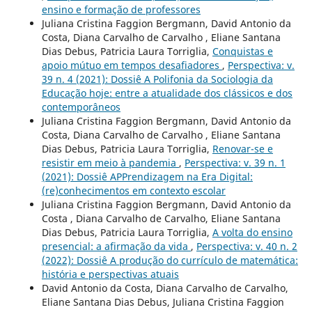
ensino e formação de professores
Juliana Cristina Faggion Bergmann, David Antonio da
Costa, Diana Carvalho de Carvalho , Eliane Santana
Dias Debus, Patricia Laura Torriglia,
Conquistas e
apoio mútuo em tempos desafiadores
,
Perspectiva: v.
39 n. 4 (2021): Dossiê A Polifonia da Sociologia da
Educação hoje: entre a atualidade dos clássicos e dos
contemporâneos
Juliana Cristina Faggion Bergmann, David Antonio da
Costa, Diana Carvalho de Carvalho , Eliane Santana
Dias Debus, Patricia Laura Torriglia,
Renovar-se e
resistir em meio à pandemia
,
Perspectiva: v. 39 n. 1
(2021): Dossiê APPrendizagem na Era Digital:
(re)conhecimentos em contexto escolar
Juliana Cristina Faggion Bergmann, David Antonio da
Costa , Diana Carvalho de Carvalho, Eliane Santana
Dias Debus, Patricia Laura Torriglia,
A volta do ensino
presencial: a afirmação da vida
,
Perspectiva: v. 40 n. 2
(2022): Dossiê A produção do currículo de matemática:
história e perspectivas atuais
David Antonio da Costa, Diana Carvalho de Carvalho,
Eliane Santana Dias Debus, Juliana Cristina Faggion