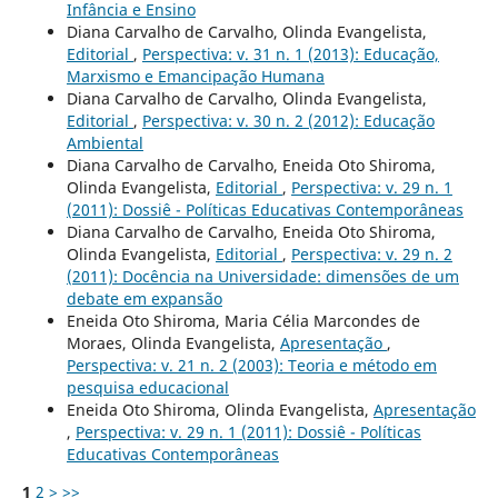
Infância e Ensino
Diana Carvalho de Carvalho, Olinda Evangelista,
Editorial
,
Perspectiva: v. 31 n. 1 (2013): Educação,
Marxismo e Emancipação Humana
Diana Carvalho de Carvalho, Olinda Evangelista,
Editorial
,
Perspectiva: v. 30 n. 2 (2012): Educação
Ambiental
Diana Carvalho de Carvalho, Eneida Oto Shiroma,
Olinda Evangelista,
Editorial
,
Perspectiva: v. 29 n. 1
(2011): Dossiê - Políticas Educativas Contemporâneas
Diana Carvalho de Carvalho, Eneida Oto Shiroma,
Olinda Evangelista,
Editorial
,
Perspectiva: v. 29 n. 2
(2011): Docência na Universidade: dimensões de um
debate em expansão
Eneida Oto Shiroma, Maria Célia Marcondes de
Moraes, Olinda Evangelista,
Apresentação
,
Perspectiva: v. 21 n. 2 (2003): Teoria e método em
pesquisa educacional
Eneida Oto Shiroma, Olinda Evangelista,
Apresentação
,
Perspectiva: v. 29 n. 1 (2011): Dossiê - Políticas
Educativas Contemporâneas
1
2
>
>>