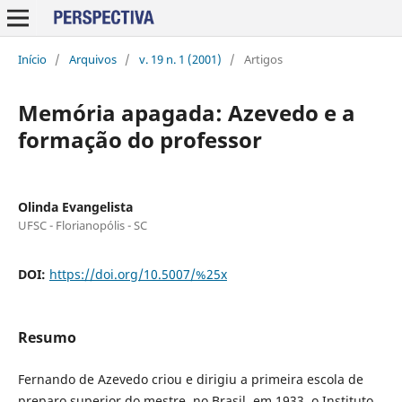
Início
/
Arquivos
/
v. 19 n. 1 (2001)
/
Artigos
Memória apagada: Azevedo e a
formação do professor
Olinda Evangelista
UFSC - Florianopólis - SC
DOI:
https://doi.org/10.5007/%25x
Resumo
Fernando de Azevedo criou e dirigiu a primeira escola de
preparo superior do mestre, no Brasil, em 1933, o Instituto