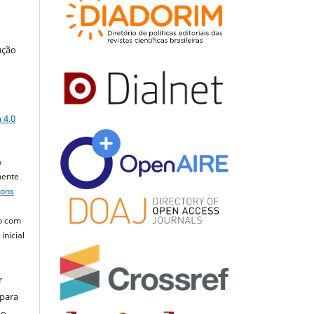
ução
a
 4.0
a
mente
mons
o com
inicial
r
 para
do