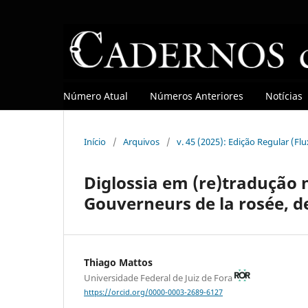
Número Atual
Números Anteriores
Notícias
Início
/
Arquivos
/
v. 45 (2025): Edição Regular (Fl
Diglossia em (re)tradução n
Gouverneurs de la rosée, d
Thiago Mattos
Universidade Federal de Juiz de Fora
https://orcid.org/0000-0003-2689-6127