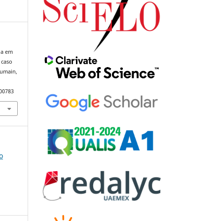
sia em
 caso
oumain,
100783
o