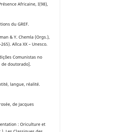
ésence Africaine, I(98),
ditions du GREF.
ffman & Y. Chemla (Orgs.),
65). Allca XX – Unesco.
 Edições Comunistas no
e de doutorado].
tité, langue, réalité.
rosée, de Jacques
entation : Oriculture et
r.), Les Classiques des