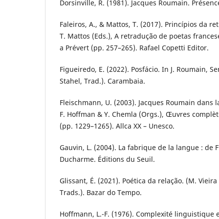
Dorsinville, R. (1981). Jacques Roumain. Présence
Faleiros, A., & Mattos, T. (2017). Princípios da re
T. Mattos (Eds.), A retradução de poetas frances
a Prévert (pp. 257–265). Rafael Copetti Editor.
Figueiredo, E. (2022). Posfácio. In J. Roumain, S
Stahel, Trad.). Carambaia.
Fleischmann, U. (2003). Jacques Roumain dans la l
F. Hoffman & Y. Chemla (Orgs.), Œuvres complè
(pp. 1229–1265). Allca XX – Unesco.
Gauvin, L. (2004). La fabrique de la langue : de 
Ducharme. Éditions du Seuil.
Glissant, É. (2021). Poética da relação. (M. Vieira 
Trads.). Bazar do Tempo.
Hoffmann, L.-F. (1976). Complexité linguistique 