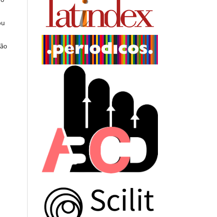
ou
ção