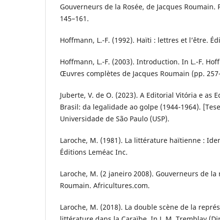
Gouverneurs de la Rosée, de Jacques Roumain. Pr
145–161.
Hoffmann, L.-F. (1992). Haïti : lettres et l’être. É
Hoffmann, L.-F. (2003). Introduction. In L.-F. Ho
Œuvres complètes de Jacques Roumain (pp. 257–2
Juberte, V. de O. (2023). A Editorial Vitória e as
Brasil: da legalidade ao golpe (1944-1964). [Tes
Universidade de São Paulo (USP).
Laroche, M. (1981). La littérature haïtienne : Iden
Éditions Leméac Inc.
Laroche, M. (2 janeiro 2008). Gouverneurs de la 
Roumain. Africultures.com.
Laroche, M. (2018). La double scène de la représ
littérature dans la Caraïbe. In J. M. Tremblay (Di