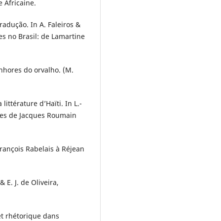
 Africaine.
tradução. In A. Faleiros &
es no Brasil: de Lamartine
enhores do orvalho. (M.
ittérature d’Haïti. In L.-
tes de Jacques Roumain
François Rabelais à Réjean
& E. J. de Oliveira,
et rhétorique dans