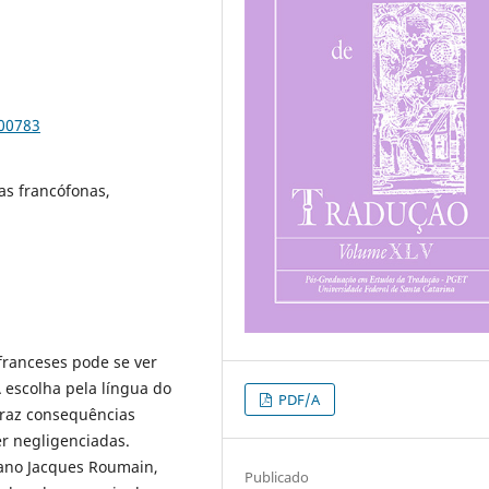
100783
ras francófonas,
 franceses pode se ver
 escolha pela língua do
PDF/A
traz consequências
er negligenciadas.
iano Jacques Roumain,
Publicado