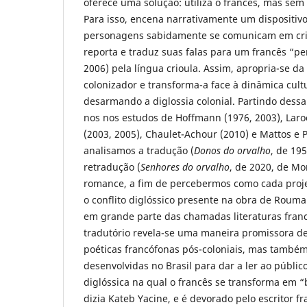
oferece uma solução: utiliza o francês, mas sem
Para isso, encena narrativamente um dispositiv
personagens sabidamente se comunicam em cri
reporta e traduz suas falas para um francês “p
2006) pela língua crioula. Assim, apropria-se da
colonizador e transforma-a face à dinâmica cultu
desarmando a diglossia colonial. Partindo dessa
nos nos estudos de Hoffmann (1976, 2003), Laro
(2003, 2005), Chaulet-Achour (2010) e Mattos e 
analisamos a tradução (
Donos do orvalho
, de 19
retradução (
Senhores do orvalho
, de 2020, de Mo
romance, a fim de percebermos como cada projet
o conflito diglóssico presente na obra de Rouma
em grande parte das chamadas literaturas fran
tradutório revela-se uma maneira promissora de
poéticas francófonas pós-coloniais, mas também
desenvolvidas no Brasil para dar a ler ao público
diglóssica na qual o francês se transforma em 
dizia Kateb Yacine, e é devorado pelo escritor f