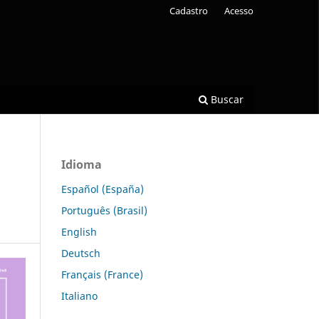
Cadastro
Acesso
Buscar
Idioma
Español (España)
Português (Brasil)
English
Deutsch
Français (France)
Italiano