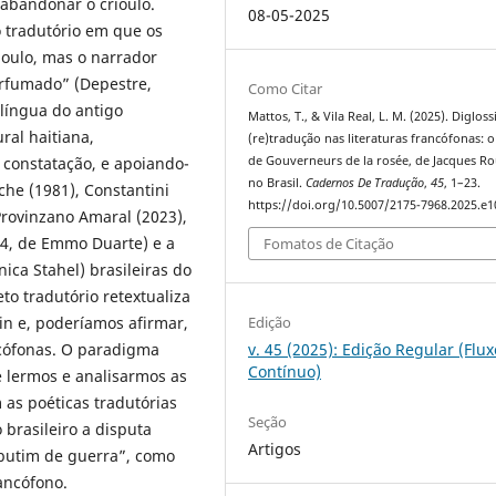
 abandonar o crioulo.
08-05-2025
o tradutório em que os
oulo, mas o narrador
erfumado” (Depestre,
Como Citar
 língua do antigo
Mattos, T., & Vila Real, L. M. (2025). Diglos
ral haitiana,
(re)tradução nas literaturas francófonas: o
 constatação, e apoiando-
de Gouverneurs de la rosée, de Jacques R
no Brasil.
Cadernos De Tradução
,
45
, 1–23.
che (1981), Constantini
https://doi.org/10.5007/2175-7968.2025.e
Provinzano Amaral (2023),
54, de Emmo Duarte) e a
Fomatos de Citação
nica Stahel) brasileiras do
o tradutório retextualiza
in e, poderíamos afirmar,
Edição
cófonas. O paradigma
v. 45 (2025): Edição Regular (Flux
Contínuo)
 lermos e analisarmos as
 as poéticas tradutórias
Seção
 brasileiro a disputa
Artigos
“butim de guerra”, como
rancófono.