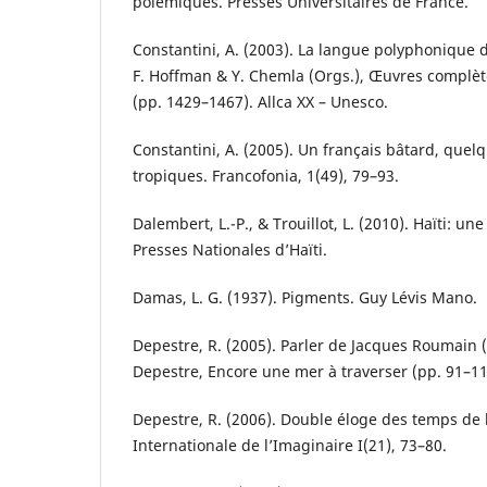
polémiques. Presses Universitaires de France.
Constantini, A. (2003). La langue polyphonique 
F. Hoffman & Y. Chemla (Orgs.), Œuvres complè
(pp. 1429–1467). Allca XX – Unesco.
Constantini, A. (2005). Un français bâtard, quel
tropiques. Francofonia, 1(49), 79–93.
Dalembert, L.-P., & Trouillot, L. (2010). Haïti: une
Presses Nationales d’Haïti.
Damas, L. G. (1937). Pigments. Guy Lévis Mano.
Depestre, R. (2005). Parler de Jacques Roumain (
Depestre, Encore une mer à traverser (pp. 91–11
Depestre, R. (2006). Double éloge des temps de
Internationale de l’Imaginaire I(21), 73–80.