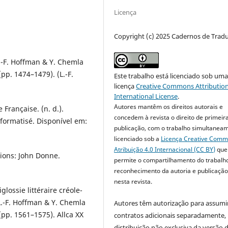
Licença
Copyright (c) 2025 Cadernos de Trad
 L.-F. Hoffman & Y. Chemla
p. 1474–1479). (L.-F.
Este trabalho está licenciado sob um
licença
Creative Commons Attribution
International License
.
Autores mantêm os direitos autorais e
Française. (n. d.).
concedem à revista o direito de primeir
formatisé. Disponível em:
publicação, com o trabalho simultanea
licenciado sob a
Licença Creative Com
Atribuição 4.0 Internacional (CC BY)
que
tions: John Donne.
permite o compartilhamento do trabalh
reconhecimento da autoria e publicação 
nesta revista.
glossie littéraire créole-
 L.-F. Hoffman & Y. Chemla
Autores têm autorização para assumi
pp. 1561–1575). Allca XX
contratos adicionais separadamente,
distribuição não exclusiva da versão 