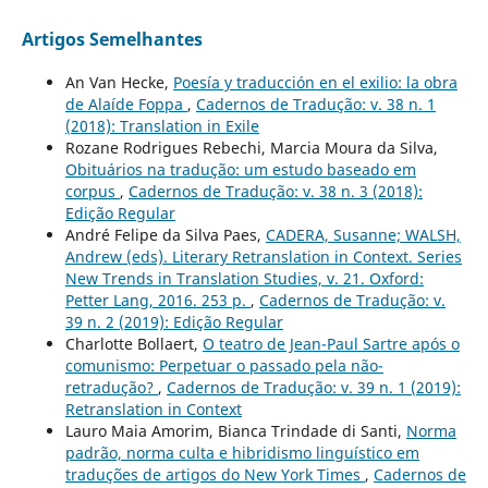
Artigos Semelhantes
An Van Hecke,
Poesía y traducción en el exilio: la obra
de Alaíde Foppa
,
Cadernos de Tradução: v. 38 n. 1
(2018): Translation in Exile
Rozane Rodrigues Rebechi, Marcia Moura da Silva,
Obituários na tradução: um estudo baseado em
corpus
,
Cadernos de Tradução: v. 38 n. 3 (2018):
Edição Regular
André Felipe da Silva Paes,
CADERA, Susanne; WALSH,
Andrew (eds). Literary Retranslation in Context. Series
New Trends in Translation Studies, v. 21. Oxford:
Petter Lang, 2016. 253 p.
,
Cadernos de Tradução: v.
39 n. 2 (2019): Edição Regular
Charlotte Bollaert,
O teatro de Jean-Paul Sartre após o
comunismo: Perpetuar o passado pela não-
retradução?
,
Cadernos de Tradução: v. 39 n. 1 (2019):
Retranslation in Context
Lauro Maia Amorim, Bianca Trindade di Santi,
Norma
padrão, norma culta e hibridismo linguístico em
traduções de artigos do New York Times
,
Cadernos de