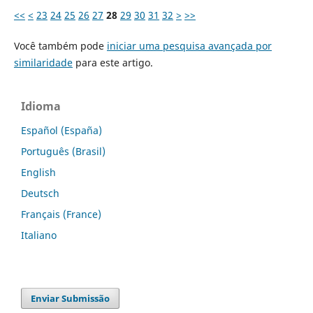
<<
<
23
24
25
26
27
28
29
30
31
32
>
>>
Você também pode
iniciar uma pesquisa avançada por
similaridade
para este artigo.
Idioma
Español (España)
Português (Brasil)
English
Deutsch
Français (France)
Italiano
Enviar Submissão