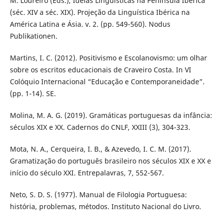
M. Loureiro (Eds.), Ideias Linguísticas na Península Ibérica
(séc. XIV a séc. XIX). Projeção da Linguística Ibérica na
América Latina e Ásia. v. 2. (pp. 549-560). Nodus
Publikationen.
Martins, I. C. (2012). Positivismo e Escolanovismo: um olhar
sobre os escritos educacionais de Craveiro Costa. In VI
Colóquio Internacional “Educação e Contemporaneidade”.
(pp. 1-14). SE.
Molina, M. A. G. (2019). Gramáticas portuguesas da infância:
séculos XIX e XX. Cadernos do CNLF, XXIII (3), 304-323.
Mota, N. A., Cerqueira, I. B., & Azevedo, I. C. M. (2017).
Gramatização do português brasileiro nos séculos XIX e XX e
início do século XXI. Entrepalavras, 7, 552-567.
Neto, S. D. S. (1977). Manual de Filologia Portuguesa:
história, problemas, métodos. Instituto Nacional do Livro.