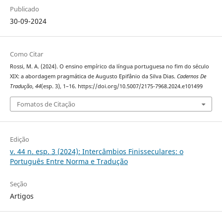
Publicado
30-09-2024
Como Citar
Rossi, M. A. (2024). O ensino empírico da língua portuguesa no fim do século
XIX: a abordagem pragmática de Augusto Epifânio da Silva Dias.
Cadernos De
Tradução
,
44
(esp. 3), 1–16. https://doi.org/10.5007/2175-7968.2024.e101499
Fomatos de Citação
Edição
v. 44 n. esp. 3 (2024): Intercâmbios Finisseculares: o
Português Entre Norma e Tradução
Seção
Artigos