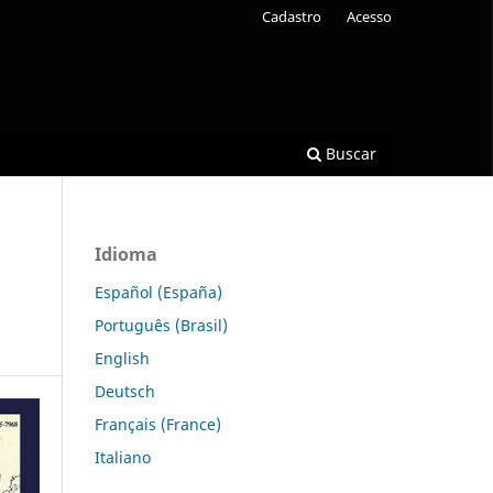
Cadastro
Acesso
Buscar
Idioma
Español (España)
Português (Brasil)
English
Deutsch
Français (France)
Italiano