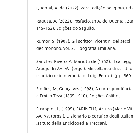
Quental, A. de (2022). Zara, edição poliglota. E
Ragusa, A. (2022). Posfácio. In A. de Quental, Zar
145–153). Edições do Saguão.
Rumor, S. (1907). Gli scrittori vicentini dei secol
decimonono, vol. 2. Tipografia Emiliana.
Sánchez Rivero, A. Mariutti de (1952). Il carteggi
Araújo. In AA. VV. (orgs.), Miscellanea di scritti d
erudizione in memoria di Luigi Ferrari. (pp. 369–
Simões, M. Gonçalves (1998). A correspondência
e Emilio Teza (1895-1910). Edições Colibri.
Strappini, L. (1995). FARINELLI, Arturo (Marte Vitt
AA. VV. (orgs.), Dizionario Biografico degli Italian
Istituto della Enciclopedia Treccani.