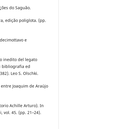
dições do Saguão.
a, edição poliglota. (pp.
i decimottavo e
o inedito del legato
i bibliografia ed
382). Leo S. Olschki.
 entre Joaquim de Araújo
orio Achille Arturo). In
i, vol. 45. (pp. 21–24).