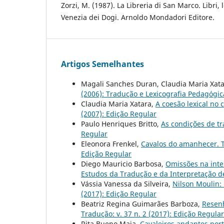
Zorzi, M. (1987). La Libreria di San Marco. Libri, l
Venezia dei Dogi. Arnoldo Mondadori Editore.
Artigos Semelhantes
Magali Sanches Duran, Claudia Maria Xat
(2006): Tradução e Lexicografia Pedagógic
Claudia Maria Xatara,
A coesão lexical no 
(2007): Edição Regular
Paulo Henriques Britto,
As condições de tr
Regular
Eleonora Frenkel,
Cavalos do amanhecer. 
Edição Regular
Diego Mauricio Barbosa,
Omissões na int
Estudos da Tradução e da Interpretação d
Vássia Vanessa da Silveira,
Nilson Moulin:
(2017): Edição Regular
Beatriz Regina Guimarães Barboza,
Resenh
Tradução: v. 37 n. 2 (2017): Edição Regular
Rita Bueno Maia,
Cavaleiros andantes port