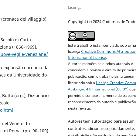
Licença
 (cronaca del villaggio).
Copyright (c) 2024 Cadernos de Trad
 Secolo di Carta.
Este trabalho está licenciado sob um
eziana (1866-1969).
licença
Creative Commons Attribution
nuove-veglie-veneziane/
International License
.
Autores mantêm os direitos autorais e
e a expansão europeia da
concedem à revista o direito de primeir
eses da Universidade do
publicação, com o trabalho simultanea
licenciado sob a
Licença Creative Com
Atribuição 4.0 Internacional (CC BY)
que
 Buttò (org.), Dizionario
permite o compartilhamento do trabalh
reconhecimento da autoria e publicação 
ecolo.
nesta revista.
go.html
Autores têm autorização para assumi
ti nel Veneto. In
contratos adicionais separadamente,
ui di Roma. (pp. 90–109).
distribuição não exclusiva da versão 