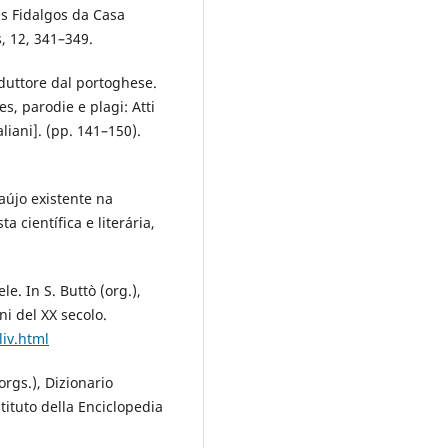
s Fidalgos da Casa
, 12, 341–349.
duttore dal portoghese.
es, parodie e plagi: Atti
liani]. (pp. 141–150).
raújo existente na
a científica e literária,
le. In S. Buttò (org.),
ani del XX secolo.
liv.html
orgs.), Dizionario
stituto della Enciclopedia