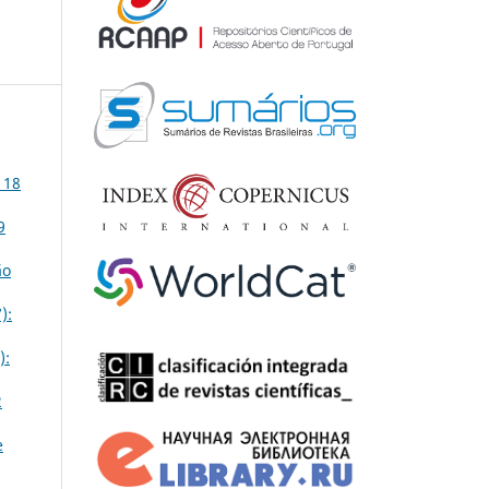
 18
9
ão
):
):
2
e