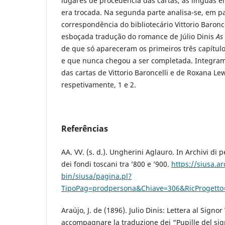
lugares de procedência das cartas, as línguas 
era trocada. Na segunda parte analisa-se, em pa
correspondência do bibliotecário Vittorio Baronc
esboçada tradução do romance de Júlio Dinis
As
de que só apareceram os primeiros três capítul
e que nunca chegou a ser completada. Integram 
das cartas de Vittorio Baroncelli e de Roxana L
respetivamente, 1 e 2.
Referências
AA. VV. (s. d.). Ungherini Aglauro. In Archivi di
dei fondi toscani tra ’800 e ’900.
https://siusa.arc
bin/siusa/pagina.pl?
TipoPag=prodpersona&Chiave=306&RicProgetto=
Araújo, J. de (1896). Julio Dinis: Lettera al Signor
accompagnare la traduzione dei “Pupille del sign