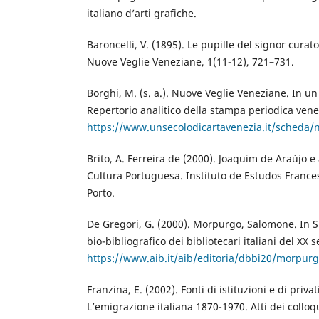
italiano d’arti grafiche.
Baroncelli, V. (1895). Le pupille del signor curato
Nuove Veglie Veneziane, 1(11-12), 721–731.
Borghi, M. (s. a.). Nuove Veglie Veneziane. In un
Repertorio analitico della stampa periodica ven
https://www.unsecolodicartavenezia.it/scheda/
Brito, A. Ferreira de (2000). Joaquim de Araújo 
Cultura Portuguesa. Instituto de Estudos Franc
Porto.
De Gregori, G. (2000). Morpurgo, Salomone. In S.
bio-bibliografico dei bibliotecari italiani del XX s
https://www.aib.it/aib/editoria/dbbi20/morpur
Franzina, E. (2002). Fonti di istituzioni e di priva
L’emigrazione italiana 1870-1970. Atti dei colloq