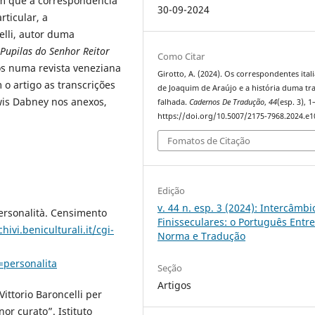
em que a correspondência
30-09-2024
rticular, a
elli, autor duma
 Pupilas do Senhor Reitor
Como Citar
os numa revista veneziana
Girotto, A. (2024). Os correspondentes ital
o artigo as transcrições
de Joaquim de Araújo e a história duma t
ewis Dabney nos anexos,
falhada.
Cadernos De Tradução
,
44
(esp. 3), 1
https://doi.org/10.5007/2175-7968.2024.e
Fomatos de Citação
Edição
v. 44 n. esp. 3 (2024): Intercâmbi
 personalità. Censimento
Finisseculares: o Português Entr
hivi.beniculturali.it/cgi-
Norma e Tradução
personalita
Seção
Artigos
 Vittorio Baroncelli per
or curato”. Istituto