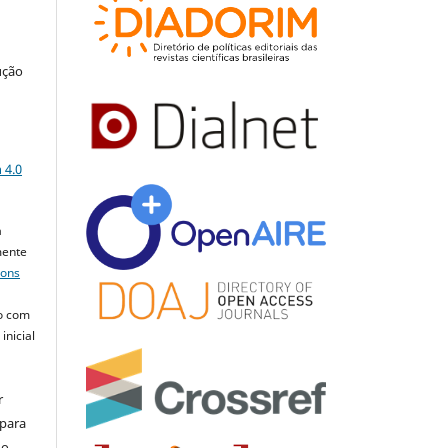
ução
a
 4.0
a
mente
mons
o com
inicial
r
 para
do