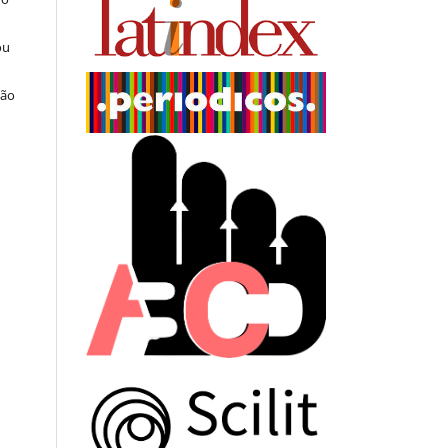
ou
ção