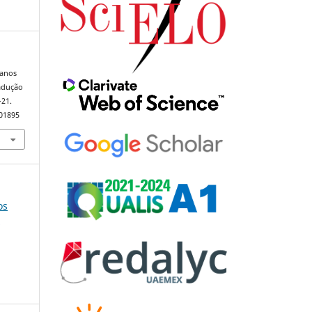
ianos
radução
–21.
101895
os
e