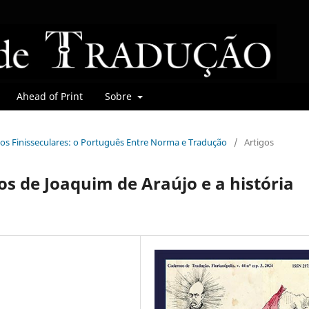
Ahead of Print
Sobre
mbios Finisseculares: o Português Entre Norma e Tradução
/
Artigos
os de Joaquim de Araújo e a história