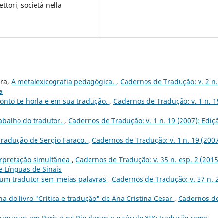
ettori, società nella
ara,
A metalexicografia pedagógica.
,
Cadernos de Tradução: v. 2 n.
a
conto Le horla e em sua tradução.
,
Cadernos de Tradução: v. 1 n. 1
abalho do tradutor.
,
Cadernos de Tradução: v. 1 n. 19 (2007): Ediç
Tradução de Sergio Faraco.
,
Cadernos de Tradução: v. 1 n. 19 (2007
erpretação simultânea
,
Cadernos de Tradução: v. 35 n. esp. 2 (2015
e Línguas de Sinais
 um tradutor sem meias palavras
,
Cadernos de Tradução: v. 37 n. 
a do livro "Crítica e tradução" de Ana Cristina Cesar
,
Cadernos d
ugueses em Paris e no Rio durante o século XIX: tradução como