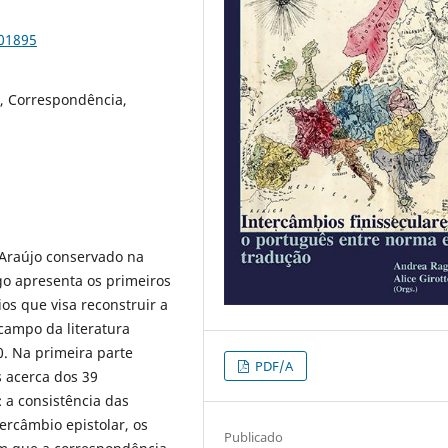
101895
a, Correspondência,
 Araújo conservado na
go apresenta os primeiros
os que visa reconstruir a
 campo da literatura
0. Na primeira parte
PDF/A
 acerca dos 39
 a consistência das
ercâmbio epistolar, os
Publicado