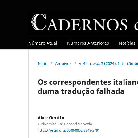
Número Atual
Números Anteriores
Notícias
Início
/
Arquivos
/
v. 44 n. esp. 3 (2024): Intercâ
Os correspondentes italian
duma tradução falhada
Alice Girotto
Università Ca' Foscari Venezia
https://orcid.org/0000-0002-3349-3791