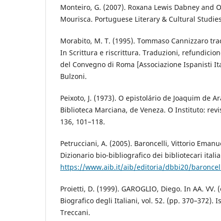
Monteiro, G. (2007). Roxana Lewis Dabney and O
Mourisca. Portuguese Literary & Cultural Studies
Morabito, M. T. (1995). Tommaso Cannizzaro tra
In Scrittura e riscrittura. Traduzioni, refundicion
del Convegno di Roma [Associazione Ispanisti Ita
Bulzoni.
Peixoto, J. (1973). O epistolário de Joaquim de A
Biblioteca Marciana, de Veneza. O Instituto: revist
136, 101–118.
Petrucciani, A. (2005). Baroncelli, Vittorio Emanue
Dizionario bio-bibliografico dei bibliotecari itali
https://www.aib.it/aib/editoria/dbbi20/baroncel
Proietti, D. (1999). GAROGLIO, Diego. In AA. VV. (
Biografico degli Italiani, vol. 52. (pp. 370–372). I
Treccani.