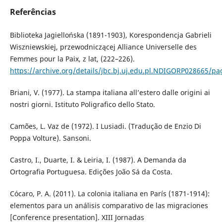
Referências
Biblioteka Jagiellońska (1891-1903), Korespondencja Gabrieli
Wiszniewskiej, przewodniczącej Alliance Universelle des
Femmes pour la Paix, z lat, (222–226).
https://archive.org/details/jbc.bj.uj.edu.pl.NDIGORP028665/
Briani, V. (1977). La stampa italiana all’estero dalle origini ai
nostri giorni. Istituto Poligrafico dello Stato.
Camões, L. Vaz de (1972). I Lusiadi. (Tradução de Enzio Di
Poppa Volture). Sansoni.
Castro, I., Duarte, I. & Leiria, I. (1987). A Demanda da
Ortografia Portuguesa. Edições João Sá da Costa.
Cócaro, P. A. (2011). La colonia italiana en París (1871-1914):
elementos para un análisis comparativo de las migraciones
[Conference presentation]. XIII Jornadas