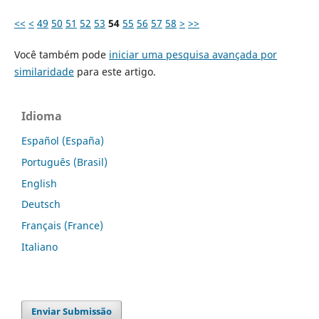
<<
<
49
50
51
52
53
54
55
56
57
58
>
>>
Você também pode
iniciar uma pesquisa avançada por
similaridade
para este artigo.
Idioma
Español (España)
Português (Brasil)
English
Deutsch
Français (France)
Italiano
Enviar Submissão