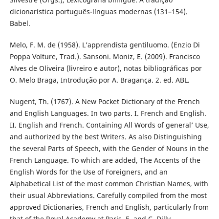
dicionarística português-línguas modernas (131–154).
Babel.
Melo, F. M. de (1958). L’apprendista gentiluomo. (Enzio Di
Poppa Volture, Trad.). Sansoni. Moniz, E. (2009). Francisco
Alves de Oliveira (livreiro e autor), notas bibliográficas por
O. Melo Braga, Introdução por A. Bragança. 2. ed. ABL.
Nugent, Th. (1767). A New Pocket Dictionary of the French
and English Languages. In two parts. I. French and English.
II. English and French. Containing All Words of general’ Use,
and authorized by the best Writers. As also Distinguishing
the several Parts of Speech, with the Gender of Nouns in the
French Language. To which are added, The Accents of the
English Words for the Use of Foreigners, and an
Alphabetical List of the most common Christian Names, with
their usual Abbreviations. Carefully compiled from the most
approved Dictionaries, French and English, particularly from
that of the Royal Academy at Paris. E. and C. Dilly.