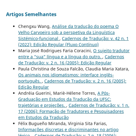
Artigos Semelhantes
Chengxu Wang,
Análise da tradução do poema O
Velho Carvoeiro sob a perspetiva da Linguística
Sistémico-funcional
,
Cadernos de Tradução: v. 42 n. 1
(2022): Edição Regular (Fluxo Contínuo)
Maria José Rodrigues Faria Coracini,
O sujeito tradutor
entre a “sua” língua e a língua do outro.
,
Cadernos
de Tradução: v. 2 n. 16 (2005): Edição Regular
Paula Christina de Souza Falcão, Claudia Maria Xatara,
Os animais nos idiomatismos: interface inglês-
português.
,
Cadernos de Tradução: v. 2 n. 16 (2005):
Edição Regular
Andréia Guerini, Mariè-Hélene Torres,
A Pós-
Graduação em Estudos da Tradução da UFSC:
trajetórias e projeções.
,
Cadernos de Tradução: v. 1 n.
17 (2006): Formação de Tradutores e Pesquisadores
em Estudos da Tradução
Félix Bugueño Miranda, Virginia Sita Farias,
Informações discretas e discriminantes no artigo
léxico.
,
Cadernos de Tradução: v. 2 n. 18 (2006):