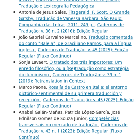
Tradução e Lexicografia Pedagógica
Antonia de Jesus Sales,
Fitzgerald, F. Scott. O Grande
Gatsby. Tradução de Vanessa Bárbara. São Paulo:
Companhia das Letras, 2011. 249 p.
,
Cadernos de
Tradução: v. 36 n. 2 (2016): Edição Regular
João Gabriel Carvalho Marcelino,
Tradução comentada
do conto "Baleia", de Graciliano Ramos, para a língua
inglesa
,
Cadernos de Tradução: v. 45 (2025): Edição
Regular (Fluxo Contínuo)
Sonja Lavaert,
O tratado dos três impostores: Um
enredo filosófico, ou a (Re)tradução como estratégia
do iluminismo
,
Cadernos de Tradução: v. 39 n. 1
(2019): Retranslation in Context
Marco Paone,
Rosalía de Castro en Italia: el entorno
pictórico-sentimental de su primera traducción y
recepción
,
Cadernos de Tradução: v. 45 (2025): Edição
Regular (Fluxo Contínuo)
Anabel Galán-Mañas, Patricia López-García, José
Ednilson Gomes de Souza Júnior,
Competências
transversais no mercado de tradução
,
Cadernos de
Tradução: v. 43 n. 1 (2023): Edição Regular (Fluxo
Contínuo)