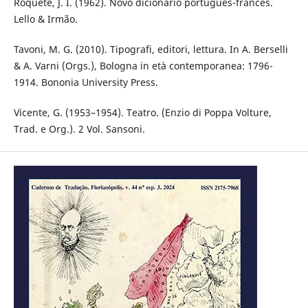
Roquete, J. I. (1962). Novo dicionário português-francês.
Lello & Irmão.
Tavoni, M. G. (2010). Tipografi, editori, lettura. In A. Berselli
& A. Varni (Orgs.), Bologna in età contemporanea: 1796-
1914. Bononia University Press.
Vicente, G. (1953–1954). Teatro. (Enzio di Poppa Volture,
Trad. e Org.). 2 Vol. Sansoni.