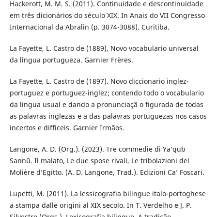
Hackerott, M. M. S. (2011). Continuidade e descontinuidade
em três dicionários do século XIX. In Anais do VII Congresso
Internacional da Abralin (p. 3074-3088). Curitiba.
La Fayette, L. Castro de (1889), Novo vocabulario universal
da lingua portugueza. Garnier Frères.
La Fayette, L. Castro de (1897). Novo diccionario inglez-
portuguez e portuguez-inglez; contendo todo o vocabulario
da lingua usual e dando a pronunciaçã o figurada de todas
as palavras inglezas e a das palavras portuguezas nos casos
incertos e difficeis. Garnier Irmãos.
Langone, A. D. (Org.). (2023). Tre commedie di Ya‘qūb
Sannū. Il malato, Le due spose rivali, Le tribolazioni del
Molière d’Egitto. (A. D. Langone, Trad.). Edizioni Ca’ Foscari.
Lupetti, M. (2011). La lessicografia bilingue italo-portoghese
a stampa dalle origini al XIX secolo. In T. Verdelho e J. P.
Silvestre (Orgs.), Lexicografia bilingue. A tradição