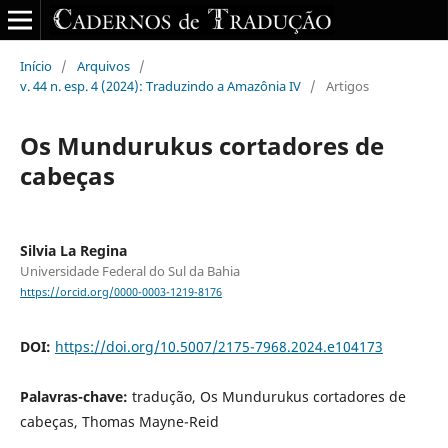
Início
/
Arquivos
/
v. 44 n. esp. 4 (2024): Traduzindo a Amazônia IV
/
Artigos
Os Mundurukus cortadores de
cabeças
Silvia La Regina
Universidade Federal do Sul da Bahia
https://orcid.org/0000-0003-1219-8176
DOI:
https://doi.org/10.5007/2175-7968.2024.e104173
Palavras-chave:
tradução, Os Mundurukus cortadores de
cabeças, Thomas Mayne-Reid