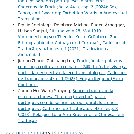
tabu em seriados portugueses e brasileiros
,
Cadernos de Tradução: v. 44 n. esp. 2 (2024): Sex,
Taboo, and Swearing: Forbidden Words in Audiovisual
Translation
Emilie Snethlage, Reinhard Michael Eugen Arnegger,
Nelson Sanjad,
Sitzung vom 28. Mai 1910,
Vorbemerkung von Theodor Koch- Grünberg, Zur
Ethnographie der Chipaya und Curuhaé
,
Cadernos de
Tradução: v. 41 n. esp. 1 (2021): Traduzindo a
Amazônia I
Jianbo Zhang, Zhichang Lou,
Tradução das palavras
com carga cultural no romance 活着 (huó zhe, Viver) a
partir da perspectiva da eco-translatologia
,
Cadernos
de Tradução: v. 43 n. 1 (2023): Edição Regular (Fluxo
Contínuo)
Zhihua Hu, Wang Suoying,
Sobre a tradução da
estrutura chinesa "bu (mei) + verbo" para o
português com base num corpus paralelo chinês-
português
,
Cadernos de Tradução: v. 43 n. esp. 3
(2023): Relações Luso-Afro-Brasileiras e Chinesas em
Tradução
<<
<
10
11
12
13
14
15
16
17
18
19
>
>>