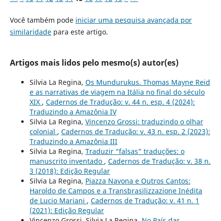
Você também pode
iniciar uma pesquisa avançada por
similaridade
para este artigo.
Artigos mais lidos pelo mesmo(s) autor(es)
Silvia La Regina,
Os Mundurukus. Thomas Mayne Reid
e as narrativas de viagem na Itália no final do século
XIX
,
Cadernos de Tradução: v. 44 n. esp. 4 (2024):
Traduzindo a Amazônia IV
Silvia La Regina,
Vincenzo Grossi: traduzindo o olhar
colonial
,
Cadernos de Tradução: v. 43 n. esp. 2 (2023):
Traduzindo a Amazônia III
Silvia La Regina,
Traduzir “falsas” traduções: o
manuscrito inventado
,
Cadernos de Tradução: v. 38 n.
3 (2018): Edição Regular
Silvia La Regina,
Piazza Navona e Outros Cantos:
Haroldo de Campos e a Transbrasilizzazione Inédita
de Lucio Mariani
,
Cadernos de Tradução: v. 41 n. 1
(2021): Edição Regular
Vincenzo Grossi, Silvia La Regina,
No País das