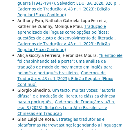
guerra (1943-1947). Salvador: EDUFBA, 2020, 326 p.
,
Cadernos de Tradução: v. 43 n. 1 (2023): Edição
Regular (Fluxo Contínuo)
Anthony Pym, Nathalia Gabriela Lopo Ferreira,
Katherine Zuanny, Monique Pfau,
Tradução e
aprendizado de línguas como opções políticas:
questões de custo e desenvolvimento de literacia
,
Cadernos de Tradução: v. 43 n. 1 (2023): Edição
Regular (Fluxo Contínuo)
Alicja Goczyla Ferreira, Heronides Moura,
"E então ele
foi chapinhando até a porta": uma análise de
tradução de modo de movimento em inglês para
polonês e português brasileiro
,
Cadernos de
Tradução: v. 43 n. 1 (2023): Edição Regular (Fluxo
Contínuo)
Giorgio Sinedino,
Um texto, muitas vozes: “autoria
difusa” e a tradução de literatura clássica chinesa
para o português
,
Cadernos de Tradução: v. 43 n.
esp. 3 (2023): Relações Luso-Afro-Brasileiras e
Chinesas em Tradução
Gian Luigi De Rosa,
Estratégias tradutórias e
plataformas Narrowcasting: legendando a linguagem