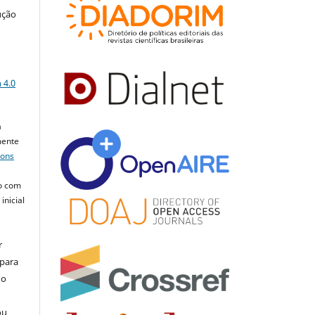
ução
a
 4.0
a
mente
mons
o com
inicial
r
 para
do
ou