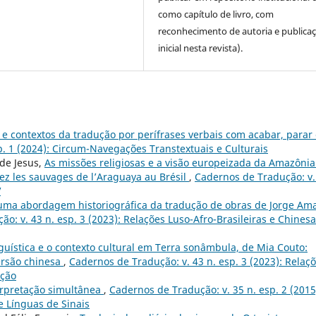
como capítulo de livro, com
reconhecimento de autoria e publica
inicial nesta revista).
e contextos da tradução por perífrases verbais com acabar, parar
p. 1 (2024): Circum-Navegações Transtextuais e Culturais
 de Jesus,
As missões religiosas e a visão europeizada da Amazônia
z les sauvages de l’Araguaya au Brésil
,
Cadernos de Tradução: v.
V
uma abordagem historiográfica da tradução de obras de Jorge Am
o: v. 43 n. esp. 3 (2023): Relações Luso-Afro-Brasileiras e Chines
guística e o contexto cultural em Terra sonâmbula, de Mia Couto:
ersão chinesa
,
Cadernos de Tradução: v. 43 n. esp. 3 (2023): Relaç
ução
erpretação simultânea
,
Cadernos de Tradução: v. 35 n. esp. 2 (2015
e Línguas de Sinais