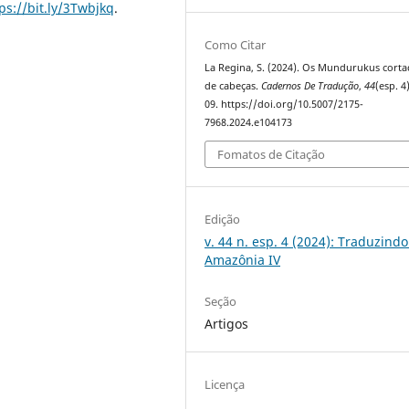
ps://bit.ly/3Twbjkq
.
Como Citar
La Regina, S. (2024). Os Mundurukus cort
de cabeças.
Cadernos De Tradução
,
44
(esp. 4
09. https://doi.org/10.5007/2175-
7968.2024.e104173
Fomatos de Citação
Edição
v. 44 n. esp. 4 (2024): Traduzindo
Amazônia IV
Seção
Artigos
Licença