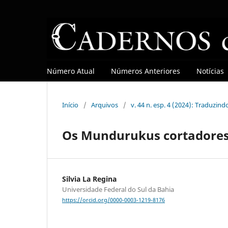
Número Atual
Números Anteriores
Notícias
Início
/
Arquivos
/
v. 44 n. esp. 4 (2024): Traduzin
Os Mundurukus cortadores
Silvia La Regina
Universidade Federal do Sul da Bahia
https://orcid.org/0000-0003-1219-8176