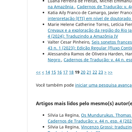
Luana Ferreira de Freitas, Michel Emmanue
na Amazônia
,
Cadernos de Tradução: v. 44
Katia Aily Franco de Camargo, Javier Franc
interpretação (ETI) em nível de doutorado
Marie Helene Catherine Torres, Letícia F
Crevaux e a exploração da região do Rio Ja
4 (2024): Traduzindo a Amazônia IV
Valter Cesar Pinheiro,
Seis sonetos frances
43 n. 1 (2023): Edição Regular (Fluxo Cont
Alessandra Ramos de Oliveira Harden, Ha
Negro
,
Cadernos de Tradução: v. 44 n. es
<<
<
14
15
16
17
18
19
20
21
22
23
>
>>
Você também pode
iniciar uma pesquisa avança
Artigos mais lidos pelo mesmo(s) autor(e
Silvia La Regina,
Os Mundurukus. Thomas Ma
Cadernos de Tradução: v. 44 n. esp. 4 (20
Silvia La Regina,
Vincenzo Grossi: traduzin