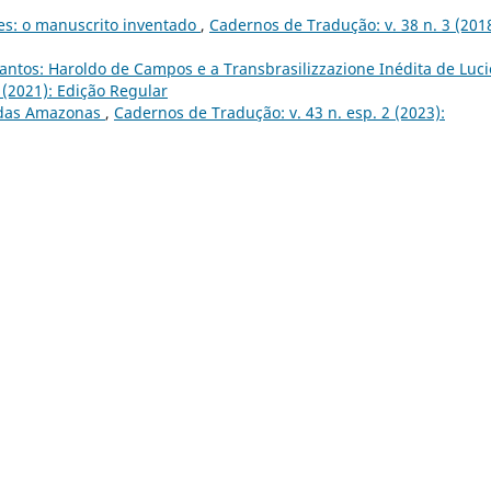
ões: o manuscrito inventado
,
Cadernos de Tradução: v. 38 n. 3 (2018
antos: Haroldo de Campos e a Transbrasilizzazione Inédita de Luci
 (2021): Edição Regular
 das Amazonas
,
Cadernos de Tradução: v. 43 n. esp. 2 (2023):