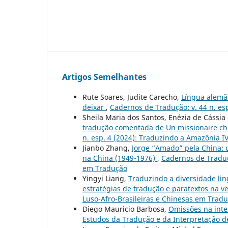
Artigos Semelhantes
Rute Soares, Judite Carecho,
Língua alemã 
deixar
,
Cadernos de Tradução: v. 44 n. es
Sheila Maria dos Santos, Enézia de Cássia
tradução comentada de Un missionaire che
n. esp. 4 (2024): Traduzindo a Amazônia I
Jianbo Zhang,
Jorge “Amado” pela China: 
na China (1949-1976)
,
Cadernos de Traduçã
em Tradução
Yingyi Liang,
Traduzindo a diversidade lin
estratégias de tradução e paratextos na v
Luso-Afro-Brasileiras e Chinesas em Trad
Diego Mauricio Barbosa,
Omissões na int
Estudos da Tradução e da Interpretação d