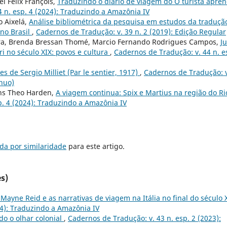
l Félix François,
Traduzindo o diário de viagem do O turista apren
 n. esp. 4 (2024): Traduzindo a Amazônia IV
o Aixelá,
Análise bibliométrica da pesquisa em estudos da traduçã
 no Brasil
,
Cadernos de Tradução: v. 39 n. 2 (2019): Edição Regular
iera, Brenda Bressan Thomé, Marcio Fernando Rodrigues Campos,
Ju
ri no século XIX: povos e cultura
,
Cadernos de Tradução: v. 44 n. e
es de Sergio Milliet (Par le sentier, 1917)
,
Cadernos de Tradução: v
ínuo)
ns Theo Harden,
A viagem continua: Spix e Martius na região do Ri
p. 4 (2024): Traduzindo a Amazônia IV
da por similaridade
para este artigo.
s)
yne Reid e as narrativas de viagem na Itália no final do século 
24): Traduzindo a Amazônia IV
do o olhar colonial
,
Cadernos de Tradução: v. 43 n. esp. 2 (2023):