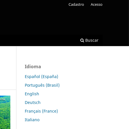
Cadastro
Acesso
Buscar
Idioma
Español (España)
Português (Brasil)
English
Deutsch
Français (France)
Italiano