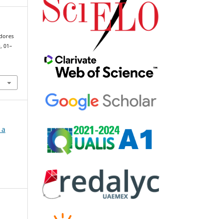
adores
), 01–
 a