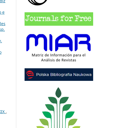
diz
o e
les
sp.
.
o
XIX
,