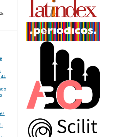
ção
 e
:
 44
ado
as
ões
):