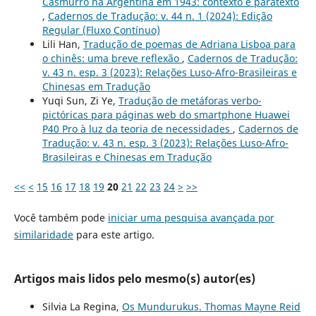
Casmurro na Argentina em 1943: contexto e paratexto
,
Cadernos de Tradução: v. 44 n. 1 (2024): Edição
Regular (Fluxo Contínuo)
Lili Han,
Tradução de poemas de Adriana Lisboa para
o chinês: uma breve reflexão
,
Cadernos de Tradução:
v. 43 n. esp. 3 (2023): Relações Luso-Afro-Brasileiras e
Chinesas em Tradução
Yuqi Sun, Zi Ye,
Tradução de metáforas verbo-
pictóricas para páginas web do smartphone Huawei
P40 Pro à luz da teoria de necessidades
,
Cadernos de
Tradução: v. 43 n. esp. 3 (2023): Relações Luso-Afro-
Brasileiras e Chinesas em Tradução
<<
<
15
16
17
18
19
20
21
22
23
24
>
>>
Você também pode
iniciar uma pesquisa avançada por
similaridade
para este artigo.
Artigos mais lidos pelo mesmo(s) autor(es)
Silvia La Regina,
Os Mundurukus. Thomas Mayne Reid