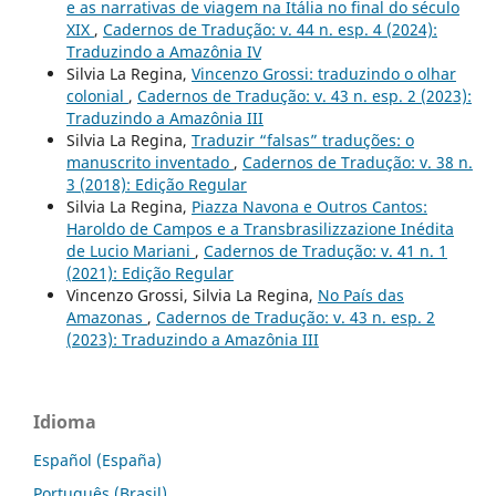
e as narrativas de viagem na Itália no final do século
XIX
,
Cadernos de Tradução: v. 44 n. esp. 4 (2024):
Traduzindo a Amazônia IV
Silvia La Regina,
Vincenzo Grossi: traduzindo o olhar
colonial
,
Cadernos de Tradução: v. 43 n. esp. 2 (2023):
Traduzindo a Amazônia III
Silvia La Regina,
Traduzir “falsas” traduções: o
manuscrito inventado
,
Cadernos de Tradução: v. 38 n.
3 (2018): Edição Regular
Silvia La Regina,
Piazza Navona e Outros Cantos:
Haroldo de Campos e a Transbrasilizzazione Inédita
de Lucio Mariani
,
Cadernos de Tradução: v. 41 n. 1
(2021): Edição Regular
Vincenzo Grossi, Silvia La Regina,
No País das
Amazonas
,
Cadernos de Tradução: v. 43 n. esp. 2
(2023): Traduzindo a Amazônia III
Idioma
Español (España)
Português (Brasil)