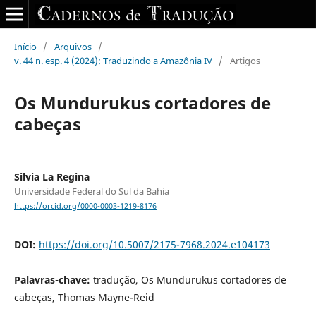
Início
/
Arquivos
/
v. 44 n. esp. 4 (2024): Traduzindo a Amazônia IV
/
Artigos
Os Mundurukus cortadores de
cabeças
Silvia La Regina
Universidade Federal do Sul da Bahia
https://orcid.org/0000-0003-1219-8176
DOI:
https://doi.org/10.5007/2175-7968.2024.e104173
Palavras-chave:
tradução, Os Mundurukus cortadores de
cabeças, Thomas Mayne-Reid