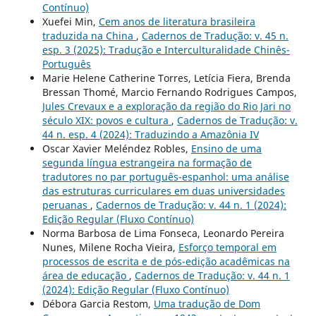
Contínuo)
Xuefei Min,
Cem anos de literatura brasileira
traduzida na China
,
Cadernos de Tradução: v. 45 n.
esp. 3 (2025): Tradução e Interculturalidade Chinês-
Português
Marie Helene Catherine Torres, Letícia Fiera, Brenda
Bressan Thomé, Marcio Fernando Rodrigues Campos,
Jules Crevaux e a exploração da região do Rio Jari no
século XIX: povos e cultura
,
Cadernos de Tradução: v.
44 n. esp. 4 (2024): Traduzindo a Amazônia IV
Oscar Xavier Meléndez Robles,
Ensino de uma
segunda língua estrangeira na formação de
tradutores no par português-espanhol: uma análise
das estruturas curriculares em duas universidades
peruanas
,
Cadernos de Tradução: v. 44 n. 1 (2024):
Edição Regular (Fluxo Contínuo)
Norma Barbosa de Lima Fonseca, Leonardo Pereira
Nunes, Milene Rocha Vieira,
Esforço temporal em
processos de escrita e de pós-edição acadêmicas na
área de educação
,
Cadernos de Tradução: v. 44 n. 1
(2024): Edição Regular (Fluxo Contínuo)
Débora Garcia Restom,
Uma tradução de Dom