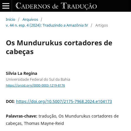
Início
/
Arquivos
/
v. 44 n. esp. 4 (2024): Traduzindo a Amazônia IV
/
Artigos
Os Mundurukus cortadores de
cabeças
Silvia La Regina
Universidade Federal do Sul da Bahia
https://orcid.org/0000-0003-1219-8176
DOI:
https://doi.org/10.5007/2175-7968.2024.e104173
Palavras-chave:
tradução, Os Mundurukus cortadores de
cabeças, Thomas Mayne-Reid