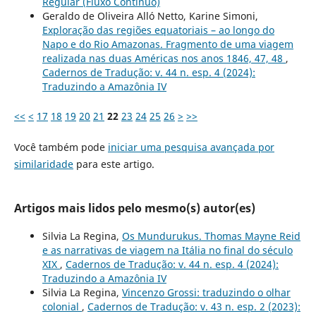
Regular (Fluxo Contínuo)
Geraldo de Oliveira Alló Netto, Karine Simoni,
Exploração das regiões equatoriais – ao longo do
Napo e do Rio Amazonas. Fragmento de uma viagem
realizada nas duas Américas nos anos 1846, 47, 48
,
Cadernos de Tradução: v. 44 n. esp. 4 (2024):
Traduzindo a Amazônia IV
<<
<
17
18
19
20
21
22
23
24
25
26
>
>>
Você também pode
iniciar uma pesquisa avançada por
similaridade
para este artigo.
Artigos mais lidos pelo mesmo(s) autor(es)
Silvia La Regina,
Os Mundurukus. Thomas Mayne Reid
e as narrativas de viagem na Itália no final do século
XIX
,
Cadernos de Tradução: v. 44 n. esp. 4 (2024):
Traduzindo a Amazônia IV
Silvia La Regina,
Vincenzo Grossi: traduzindo o olhar
colonial
,
Cadernos de Tradução: v. 43 n. esp. 2 (2023):