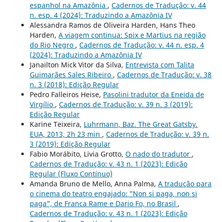
espanhol na Amazônia
,
Cadernos de Tradução: v. 44
n. esp. 4 (2024): Traduzindo a Amazônia IV
Alessandra Ramos de Oliveira Harden, Hans Theo
Harden,
A viagem continua: Spix e Martius na região
do Rio Negro
,
Cadernos de Tradução: v. 44 n. esp. 4
(2024): Traduzindo a Amazônia IV
Janailton Mick Vitor da Silva,
Entrevista com Talita
Guimarães Sales Ribeiro
,
Cadernos de Tradução: v. 38
n. 3 (2018): Edição Regular
Pedro Falleiros Heise,
Pasolini tradutor da Eneida de
Virgílio
,
Cadernos de Tradução: v. 39 n. 3 (2019):
Edição Regular
Karine Teixeira,
Luhrmann, Baz. The Great Gatsby.
EUA, 2013, 2h 23 min
,
Cadernos de Tradução: v. 39 n.
3 (2019): Edição Regular
Fabio Morábito, Livia Grotto,
O nado do tradutor
,
Cadernos de Tradução: v. 43 n. 1 (2023): Edição
Regular (Fluxo Contínuo)
Amanda Bruno de Mello, Anna Palma,
A tradução para
o cinema do teatro engajado: "Non si paga, non si
paga", de Franca Rame e Dario Fo, no Brasil
,
Cadernos de Tradução: v. 43 n. 1 (2023): Edição