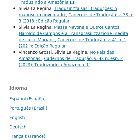
Traduzindo a Amazônia III
Silvia La Regina,
Traduzir “falsas” traduções: o
manuscrito inventado
,
Cadernos de Tradução: v. 38 n.
3 (2018): Edição Regular
Silvia La Regina,
Piazza Navona e Outros Cantos:
Haroldo de Campos e a Transbrasilizzazione Inédita
de Lucio Mariani
,
Cadernos de Tradução: v. 41 n. 1
(2021): Edição Regular
Vincenzo Grossi, Silvia La Regina,
No País das
Amazonas
,
Cadernos de Tradução: v. 43 n. esp. 2
(2023): Traduzindo a Amazônia III
Idioma
Español (España)
Português (Brasil)
English
Deutsch
Français (France)