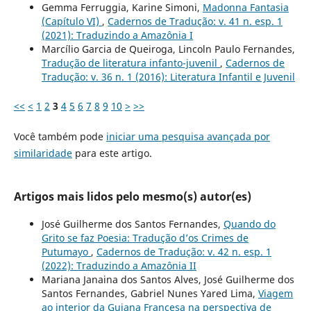
Gemma Ferruggia, Karine Simoni,
Madonna Fantasia
(Capítulo VI)
,
Cadernos de Tradução: v. 41 n. esp. 1
(2021): Traduzindo a Amazônia I
Marcílio Garcia de Queiroga, Lincoln Paulo Fernandes,
Tradução de literatura infanto-juvenil
,
Cadernos de
Tradução: v. 36 n. 1 (2016): Literatura Infantil e Juvenil
<<
<
1
2
3
4
5
6
7
8
9
10
>
>>
Você também pode
iniciar uma pesquisa avançada por
similaridade
para este artigo.
Artigos mais lidos pelo mesmo(s) autor(es)
José Guilherme dos Santos Fernandes,
Quando do
Grito se faz Poesia: Tradução d’os Crimes de
Putumayo
,
Cadernos de Tradução: v. 42 n. esp. 1
(2022): Traduzindo a Amazônia II
Mariana Janaina dos Santos Alves, José Guilherme dos
Santos Fernandes, Gabriel Nunes Yared Lima,
Viagem
ao interior da Guiana Francesa na perspectiva de