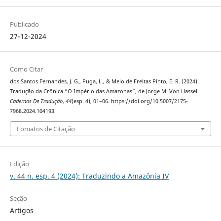
Publicado
27-12-2024
Como Citar
dos Santos Fernandes, J. G., Puga, L., & Melo de Freitas Pinto, E. R. (2024).
Tradução da Crônica “O Império das Amazonas”, de Jorge M. Von Hassel.
Cadernos De Tradução
,
44
(esp. 4), 01–06. https://doi.org/10.5007/2175-
7968.2024.104193
Fomatos de Citação
Edição
v. 44 n. esp. 4 (2024): Traduzindo a Amazônia IV
Seção
Artigos