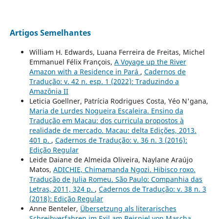
Artigos Semelhantes
William H. Edwards, Luana Ferreira de Freitas, Michel
Emmanuel Félix François,
A Voyage up the River
Amazon with a Residence in Pará
,
Cadernos de
Tradução: v. 42 n. esp. 1 (2022): Traduzindo a
Amazônia II
Leticia Goellner, Patrícia Rodrigues Costa, Yéo N'gana,
Maria de Lurdes Nogueira Escaleira. Ensino da
Tradução em Macau: dos curricula propostos à
realidade de mercado. Macau: delta Edições, 2013.
401 p.
,
Cadernos de Tradução: v. 36 n. 3 (2016):
Edição Regular
Leide Daiane de Almeida Oliveira, Naylane Araújo
Matos,
ADICHIE, Chimamanda Ngozi. Hibisco roxo.
Tradução de Julia Romeu. São Paulo: Companhia das
Letras, 2011, 324 p.
,
Cadernos de Tradução: v. 38 n. 3
(2018): Edição Regular
Anne Benteler,
Übersetzung als literarisches
Schreibverfahren im Exil am Beispiel von Mascha