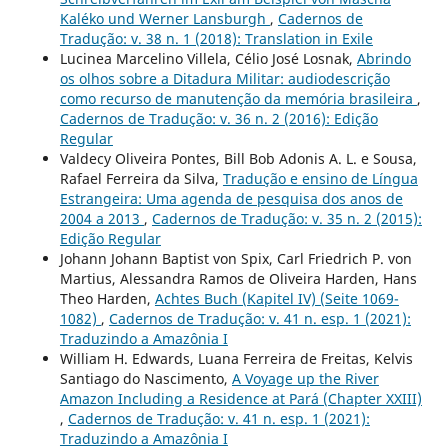
Kaléko und Werner Lansburgh
,
Cadernos de
Tradução: v. 38 n. 1 (2018): Translation in Exile
Lucinea Marcelino Villela, Célio José Losnak,
Abrindo
os olhos sobre a Ditadura Militar: audiodescrição
como recurso de manutenção da memória brasileira
,
Cadernos de Tradução: v. 36 n. 2 (2016): Edição
Regular
Valdecy Oliveira Pontes, Bill Bob Adonis A. L. e Sousa,
Rafael Ferreira da Silva,
Tradução e ensino de Língua
Estrangeira: Uma agenda de pesquisa dos anos de
2004 a 2013
,
Cadernos de Tradução: v. 35 n. 2 (2015):
Edição Regular
Johann Johann Baptist von Spix, Carl Friedrich P. von
Martius, Alessandra Ramos de Oliveira Harden, Hans
Theo Harden,
Achtes Buch (Kapitel IV) (Seite 1069-
1082)
,
Cadernos de Tradução: v. 41 n. esp. 1 (2021):
Traduzindo a Amazônia I
William H. Edwards, Luana Ferreira de Freitas, Kelvis
Santiago do Nascimento,
A Voyage up the River
Amazon Including a Residence at Pará (Chapter XXIII)
,
Cadernos de Tradução: v. 41 n. esp. 1 (2021):
Traduzindo a Amazônia I