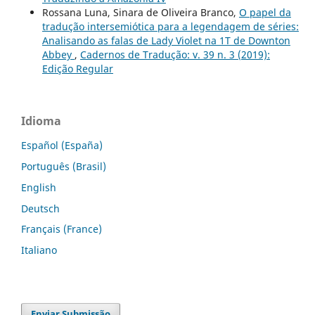
Rossana Luna, Sinara de Oliveira Branco,
O papel da
tradução intersemiótica para a legendagem de séries:
Analisando as falas de Lady Violet na 1T de Downton
Abbey
,
Cadernos de Tradução: v. 39 n. 3 (2019):
Edição Regular
Idioma
Español (España)
Português (Brasil)
English
Deutsch
Français (France)
Italiano
Enviar Submissão