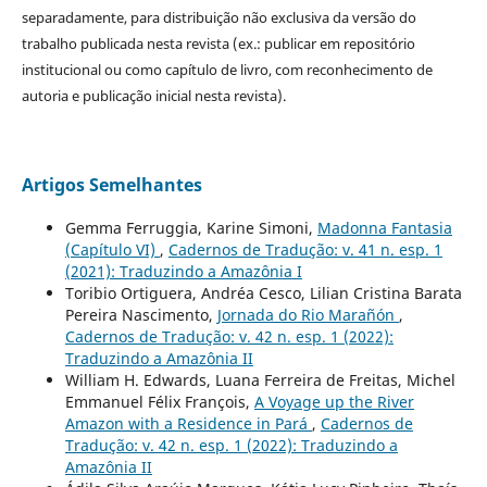
separadamente, para distribuição não exclusiva da versão do
trabalho publicada nesta revista (ex.: publicar em repositório
institucional ou como capítulo de livro, com reconhecimento de
autoria e publicação inicial nesta revista).
Artigos Semelhantes
Gemma Ferruggia, Karine Simoni,
Madonna Fantasia
(Capítulo VI)
,
Cadernos de Tradução: v. 41 n. esp. 1
(2021): Traduzindo a Amazônia I
Toribio Ortiguera, Andréa Cesco, Lilian Cristina Barata
Pereira Nascimento,
Jornada do Rio Marañón
,
Cadernos de Tradução: v. 42 n. esp. 1 (2022):
Traduzindo a Amazônia II
William H. Edwards, Luana Ferreira de Freitas, Michel
Emmanuel Félix François,
A Voyage up the River
Amazon with a Residence in Pará
,
Cadernos de
Tradução: v. 42 n. esp. 1 (2022): Traduzindo a
Amazônia II