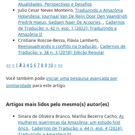
Atualidades, Perspectivas e Desafios
Julio Cesar Neves Monteiro,
Traduzindo a Amazônia
Holandesa: Journaal Van De Reijs Door Den Vaandrigh
Fredrik Hoeus, Gedaen Naer De Acouries,
,
Cadernos
de Tradução: v. 42 n. esp. 1 (2022): Traduzindo a
Amazônia II
Cristiane Roscoe-Bessa, Flávia Lamberti,
Reenquadrando o conflito na tradução
,
Cadernos de
Tradução: v. 38 n. 3 (2018): Edição Regular
<<
<
1
2
3
4
5
6
7
8
9
10
>
>>
Você também pode
iniciar uma pesquisa avançada por
similaridade
para este artigo.
Artigos mais lidos pelo mesmo(s) autor(es)
Sinara de Oliveira Branco, Marília Bezerra Cacho,
As
mulheres guerreiras da Amazônia: um estudo hist
´órico
,
Cadernos de Tradução: v. 44 n. esp. 4 (2024):
Traduzindo a Amazônia IV