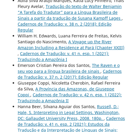
Ádila Silva Araújo Marques, Kátia Lucy Pinheiro, Thaís
Fleury Avelar,
Tradução do texto de Walter Benjamin
“A Tarefa do Tradutor” para a Língua Brasileira de
Sinais a partir da tradução de Susana Kampff Lages
,
Cadernos de Tradução: v. 38 n. 2 (2018): Edição
Regular
William H. Edwards, Luana Ferreira de Freitas, Kelvis
Santiago do Nascimento,
A Voyage up the River
Amazon Including a Residence at Pará (Chapter XXIII)
,
Cadernos de Tradução: v. 41 n. esp. 1 (2021):
Traduzindo a Amazônia I
Emerson Cristian Pereira dos Santos,
The Raven e o
seu voo para a língua brasileira de sinais
,
Cadernos
de Tradução: v. 37 n. 2 (2017): Edição Regular
Giuseppe Coppi, Nicoletta Cherobin, Rafael Ferreira
da Silva,
A Província das Amazonas, de Giuseppe
Coppi
,
Cadernos de Tradução: v. 42 n. esp. 1 (2022):
Traduzindo a Amazônia II
Hanna Beer, Silvana Aguiar dos Santos,
Russell, D.;
Hale, S. Interpreting in Legal Settings. Washington,
DC: Gallaudet University Press, 2008. 180p.
,
Cadernos
de Tradução: v. 41 n. esp. 2 (2021): Estudos da
Tradução e da Interpretação de Línguas de Sinais: