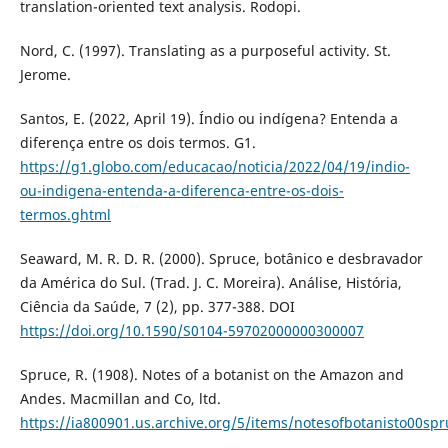
translation-oriented text analysis. Rodopi.
Nord, C. (1997). Translating as a purposeful activity. St.
Jerome.
Santos, E. (2022, April 19). Índio ou indígena? Entenda a
diferença entre os dois termos. G1.
https://g1.globo.com/educacao/noticia/2022/04/19/indio-
ou-indigena-entenda-a-diferenca-entre-os-dois-
termos.ghtml
Seaward, M. R. D. R. (2000). Spruce, botânico e desbravador
da América do Sul. (Trad. J. C. Moreira). Análise, História,
Ciência da Saúde, 7 (2), pp. 377-388. DOI
https://doi.org/10.1590/S0104-59702000000300007
Spruce, R. (1908). Notes of a botanist on the Amazon and
Andes. Macmillan and Co, ltd.
https://ia800901.us.archive.org/5/items/notesofbotanisto00sp