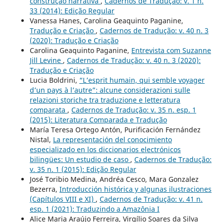
construção narrativa
,
Cadernos de Tradução: v. 1 n.
33 (2014): Edição Regular
Vanessa Hanes, Carolina Geaquinto Paganine,
Tradução e Criação
,
Cadernos de Tradução: v. 40 n. 3
(2020): Tradução e Criação
Carolina Geaquinto Paganine,
Entrevista com Suzanne
Jill Levine
,
Cadernos de Tradução: v. 40 n. 3 (2020):
Tradução e Criação
Lucia Boldrini,
“L’esprit humain, qui semble voyager
d’un pays à l’autre”: alcune considerazioni sulle
relazioni storiche tra traduzione e letteratura
comparata
,
Cadernos de Tradução: v. 35 n. esp. 1
(2015): Literatura Comparada e Tradução
María Teresa Ortego Antón, Purificación Fernández
Nistal,
La representación del conocimiento
especializado en los diccionarios electrónicos
bilingües: Un estudio de caso
,
Cadernos de Tradução:
v. 35 n. 1 (2015): Edição Regular
José Toribio Medina, Andréa Cesco, Mara Gonzalez
Bezerra,
Introducción histórica y algunas ilustraciones
(Capítulos VIII e XI)
,
Cadernos de Tradução: v. 41 n.
esp. 1 (2021): Traduzindo a Amazônia I
Alice Maria Araújo Ferreira, Virgílio Soares da Silva