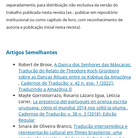
separadamente, para distribuição não exclusiva da versão do
trabalho publicada nesta revista (ex.: publicar em repositório
institucional ou como capítulo de livro, com reconhecimento de
autoria e publicação inicial nesta revista).
Artigos Semelhantes
Robert de Brose,
A Dança dos Senhores das Máscaras:
Tradução do Relato de Theodore Koch-Grünberg
sobre as Danças Rituais entre os Kobéua da Amazônia
,
Cadernos de Tradução: v. 42 n. esp. 1 (2022):
Traduzindo a Amazônia II
Mayte Gorrostorrazo, Rosario Lázaro Igoa, Leticia
Lorier,
La presencia del portugués en prensa escrita
uruguaya: cómo el mundial 2014 nos soltó la pluma
,
Cadernos de Tradução: v. 38 n. 3 (2018): Edição
Regular
Sinara de Oliveira Branco,
Tradução intersemiótica e
representação cultural em filmes brasileiros: uma