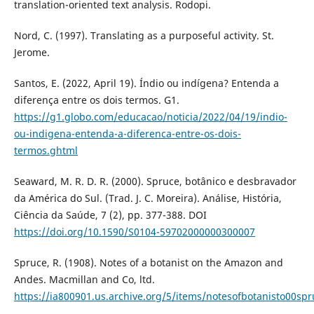
translation-oriented text analysis. Rodopi.
Nord, C. (1997). Translating as a purposeful activity. St.
Jerome.
Santos, E. (2022, April 19). Índio ou indígena? Entenda a
diferença entre os dois termos. G1.
https://g1.globo.com/educacao/noticia/2022/04/19/indio-
ou-indigena-entenda-a-diferenca-entre-os-dois-
termos.ghtml
Seaward, M. R. D. R. (2000). Spruce, botânico e desbravador
da América do Sul. (Trad. J. C. Moreira). Análise, História,
Ciência da Saúde, 7 (2), pp. 377-388. DOI
https://doi.org/10.1590/S0104-59702000000300007
Spruce, R. (1908). Notes of a botanist on the Amazon and
Andes. Macmillan and Co, ltd.
https://ia800901.us.archive.org/5/items/notesofbotanisto00sp