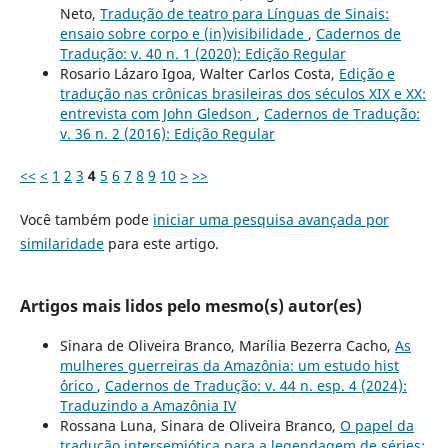
Neto,
Tradução de teatro para Línguas de Sinais:
ensaio sobre corpo e (in)visibilidade
,
Cadernos de
Tradução: v. 40 n. 1 (2020): Edição Regular
Rosario Lázaro Igoa, Walter Carlos Costa,
Edição e
tradução nas crônicas brasileiras dos séculos XIX e XX:
entrevista com John Gledson
,
Cadernos de Tradução:
v. 36 n. 2 (2016): Edição Regular
<<
<
1
2
3
4
5
6
7
8
9
10
>
>>
Você também pode
iniciar uma pesquisa avançada por
similaridade
para este artigo.
Artigos mais lidos pelo mesmo(s) autor(es)
Sinara de Oliveira Branco, Marília Bezerra Cacho,
As
mulheres guerreiras da Amazônia: um estudo hist
´órico
,
Cadernos de Tradução: v. 44 n. esp. 4 (2024):
Traduzindo a Amazônia IV
Rossana Luna, Sinara de Oliveira Branco,
O papel da
tradução intersemiótica para a legendagem de séries: