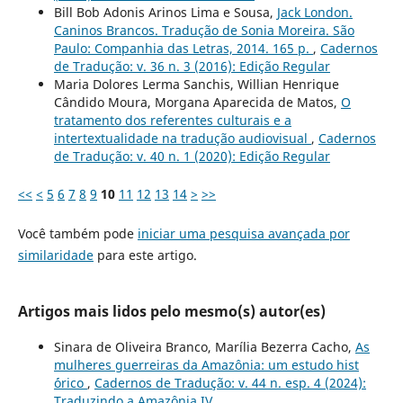
Bill Bob Adonis Arinos Lima e Sousa,
Jack London.
Caninos Brancos. Tradução de Sonia Moreira. São
Paulo: Companhia das Letras, 2014. 165 p.
,
Cadernos
de Tradução: v. 36 n. 3 (2016): Edição Regular
Maria Dolores Lerma Sanchis, Willian Henrique
Cândido Moura, Morgana Aparecida de Matos,
O
tratamento dos referentes culturais e a
intertextualidade na tradução audiovisual
,
Cadernos
de Tradução: v. 40 n. 1 (2020): Edição Regular
<<
<
5
6
7
8
9
10
11
12
13
14
>
>>
Você também pode
iniciar uma pesquisa avançada por
similaridade
para este artigo.
Artigos mais lidos pelo mesmo(s) autor(es)
Sinara de Oliveira Branco, Marília Bezerra Cacho,
As
mulheres guerreiras da Amazônia: um estudo hist
´órico
,
Cadernos de Tradução: v. 44 n. esp. 4 (2024):
Traduzindo a Amazônia IV