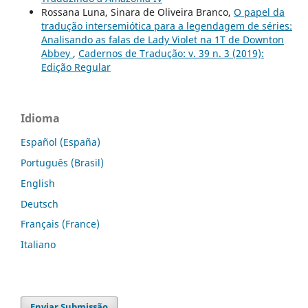
Rossana Luna, Sinara de Oliveira Branco,
O papel da
tradução intersemiótica para a legendagem de séries:
Analisando as falas de Lady Violet na 1T de Downton
Abbey
,
Cadernos de Tradução: v. 39 n. 3 (2019):
Edição Regular
Idioma
Español (España)
Português (Brasil)
English
Deutsch
Français (France)
Italiano
Enviar Submissão