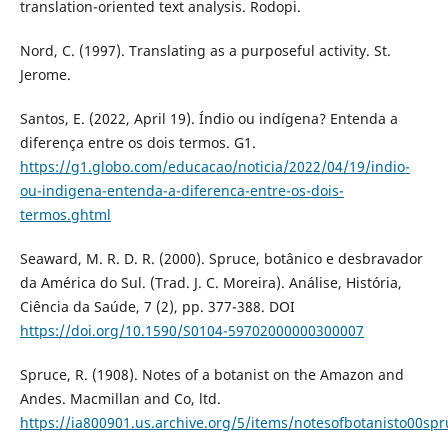
translation-oriented text analysis. Rodopi.
Nord, C. (1997). Translating as a purposeful activity. St.
Jerome.
Santos, E. (2022, April 19). Índio ou indígena? Entenda a
diferença entre os dois termos. G1.
https://g1.globo.com/educacao/noticia/2022/04/19/indio-
ou-indigena-entenda-a-diferenca-entre-os-dois-
termos.ghtml
Seaward, M. R. D. R. (2000). Spruce, botânico e desbravador
da América do Sul. (Trad. J. C. Moreira). Análise, História,
Ciência da Saúde, 7 (2), pp. 377-388. DOI
https://doi.org/10.1590/S0104-59702000000300007
Spruce, R. (1908). Notes of a botanist on the Amazon and
Andes. Macmillan and Co, ltd.
https://ia800901.us.archive.org/5/items/notesofbotanisto00sp