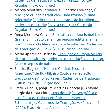
Cadernos de Tradução: v. 42 n. 1 (2022): Edição
Regular (Fluxo Contínuo)
Márcia Monteiro Carvalho, Guilherme Lourenço,
É
tradução ou não é tradução? Uma revisão (e uma
reformulação) do conceito de tradução intralingual
,
Cadernos de Tradução: v. 43 n. 1 (2023): Edição
Regular (Fluxo Contínuo)
Inma Mendoza García,
Entrevista con Ana Isabel Lobo
Graña: El impacto de la intervención editorial en la
traducción de la literatura para la infancia
,
Cadernos
de Tradução: v. 38 n. 2 (2018): Edição Regular
Maria Aparecida Barbosa,
Tradução da utopia Mércio,
de Kurt Schwitters
,
Cadernos de Tradução: v. 1 n. esp.
(2014): Depois de Babel
Sandra Bagno,
"L’Hombre Cordial, Producto
Americano" de Ruy Ribeiro Couto na mediação
tradutória de Alfonso Reyes
,
Cadernos de Tradução:
v. 40 n. 2 (2020): Edição Regular
Fredrik Hoeus, Joaquim Martins Cancela Jr, Antônio
Sérgio da Costa Pinto,
Uma descrição Geográfica e
Estatística da Guiana Britânica de Robert-H.
Schomburgk
,
Cadernos de Tradução: v. 42 n. esp. 1
(2022): Traduzindo a Amazônia II