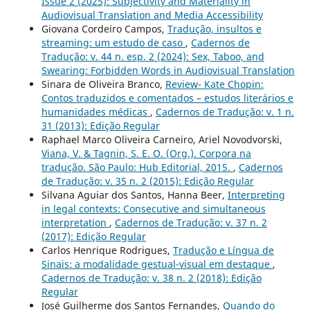
Issue 2 (2025): Subjectivity and Materiality in
Audiovisual Translation and Media Accessibility
Giovana Cordeiro Campos,
Tradução, insultos e
streaming: um estudo de caso
,
Cadernos de
Tradução: v. 44 n. esp. 2 (2024): Sex, Taboo, and
Swearing: Forbidden Words in Audiovisual Translation
Sinara de Oliveira Branco,
Review- Kate Chopin:
Contos traduzidos e comentados – estudos literários e
humanidades médicas
,
Cadernos de Tradução: v. 1 n.
31 (2013): Edição Regular
Raphael Marco Oliveira Carneiro, Ariel Novodvorski,
Viana, V. & Tagnin, S. E. O. (Org.). Corpora na
tradução. São Paulo: Hub Editorial, 2015.
,
Cadernos
de Tradução: v. 35 n. 2 (2015): Edição Regular
Silvana Aguiar dos Santos, Hanna Beer,
Interpreting
in legal contexts: Consecutive and simultaneous
interpretation
,
Cadernos de Tradução: v. 37 n. 2
(2017): Edição Regular
Carlos Henrique Rodrigues,
Tradução e Língua de
Sinais: a modalidade gestual-visual em destaque
,
Cadernos de Tradução: v. 38 n. 2 (2018): Edição
Regular
José Guilherme dos Santos Fernandes,
Quando do