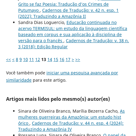
Grito se faz Poesia: Tradução d’os Crimes de
Putumayo
,
Cadernos de Tradução: v. 42 n. esp. 1
(2022): Traduzindo a Amazônia II
Sandra Dias Loguercio,
Educação continuada no
acervo TERMISUL: um estudo da linguagem científica
baseado em corpus e sua aplicação à disciplina de
versão para o francês
,
Cadernos de Tradução: v. 38 n.
3 (2018): Edição Regular
<<
<
8
9
10
11
12
13
14
15
16
17
>
>>
Você também pode
iniciar uma pesquisa avançada por
similaridade
para este artigo.
Artigos mais lidos pelo mesmo(s) autor(es)
Sinara de Oliveira Branco, Marília Bezerra Cacho,
As
mulheres guerreiras da Amazônia: um estudo hist
´órico
,
Cadernos de Tradução: v. 44 n. esp. 4 (2024):
Traduzindo a Amazônia IV
Rossana Luna, Sinara de Oliveira Branco,
O papel da