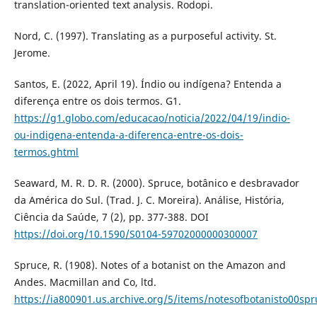
translation-oriented text analysis. Rodopi.
Nord, C. (1997). Translating as a purposeful activity. St.
Jerome.
Santos, E. (2022, April 19). Índio ou indígena? Entenda a
diferença entre os dois termos. G1.
https://g1.globo.com/educacao/noticia/2022/04/19/indio-
ou-indigena-entenda-a-diferenca-entre-os-dois-
termos.ghtml
Seaward, M. R. D. R. (2000). Spruce, botânico e desbravador
da América do Sul. (Trad. J. C. Moreira). Análise, História,
Ciência da Saúde, 7 (2), pp. 377-388. DOI
https://doi.org/10.1590/S0104-59702000000300007
Spruce, R. (1908). Notes of a botanist on the Amazon and
Andes. Macmillan and Co, ltd.
https://ia800901.us.archive.org/5/items/notesofbotanisto00sp