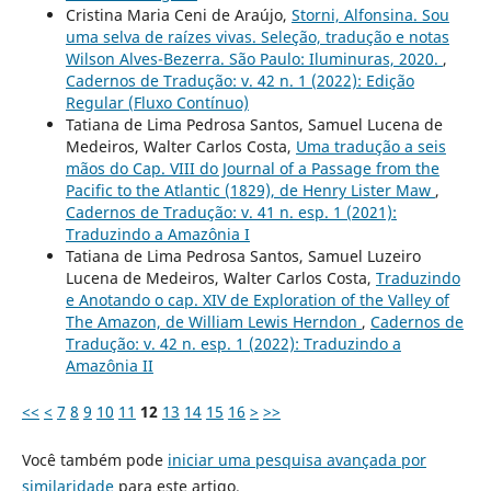
Cristina Maria Ceni de Araújo,
Storni, Alfonsina. Sou
uma selva de raízes vivas. Seleção, tradução e notas
Wilson Alves-Bezerra. São Paulo: Iluminuras, 2020.
,
Cadernos de Tradução: v. 42 n. 1 (2022): Edição
Regular (Fluxo Contínuo)
Tatiana de Lima Pedrosa Santos, Samuel Lucena de
Medeiros, Walter Carlos Costa,
Uma tradução a seis
mãos do Cap. VIII do Journal of a Passage from the
Pacific to the Atlantic (1829), de Henry Lister Maw
,
Cadernos de Tradução: v. 41 n. esp. 1 (2021):
Traduzindo a Amazônia I
Tatiana de Lima Pedrosa Santos, Samuel Luzeiro
Lucena de Medeiros, Walter Carlos Costa,
Traduzindo
e Anotando o cap. XIV de Exploration of the Valley of
The Amazon, de William Lewis Herndon
,
Cadernos de
Tradução: v. 42 n. esp. 1 (2022): Traduzindo a
Amazônia II
<<
<
7
8
9
10
11
12
13
14
15
16
>
>>
Você também pode
iniciar uma pesquisa avançada por
similaridade
para este artigo.