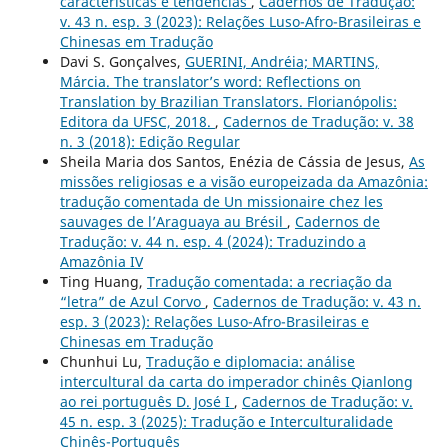
características e tendências
,
Cadernos de Tradução:
v. 43 n. esp. 3 (2023): Relações Luso-Afro-Brasileiras e
Chinesas em Tradução
Davi S. Gonçalves,
GUERINI, Andréia; MARTINS,
Márcia. The translator’s word: Reflections on
Translation by Brazilian Translators. Florianópolis:
Editora da UFSC, 2018.
,
Cadernos de Tradução: v. 38
n. 3 (2018): Edição Regular
Sheila Maria dos Santos, Enézia de Cássia de Jesus,
As
missões religiosas e a visão europeizada da Amazônia:
tradução comentada de Un missionaire chez les
sauvages de l’Araguaya au Brésil
,
Cadernos de
Tradução: v. 44 n. esp. 4 (2024): Traduzindo a
Amazônia IV
Ting Huang,
Tradução comentada: a recriação da
“letra” de Azul Corvo
,
Cadernos de Tradução: v. 43 n.
esp. 3 (2023): Relações Luso-Afro-Brasileiras e
Chinesas em Tradução
Chunhui Lu,
Tradução e diplomacia: análise
intercultural da carta do imperador chinês Qianlong
ao rei português D. José I
,
Cadernos de Tradução: v.
45 n. esp. 3 (2025): Tradução e Interculturalidade
Chinês-Português