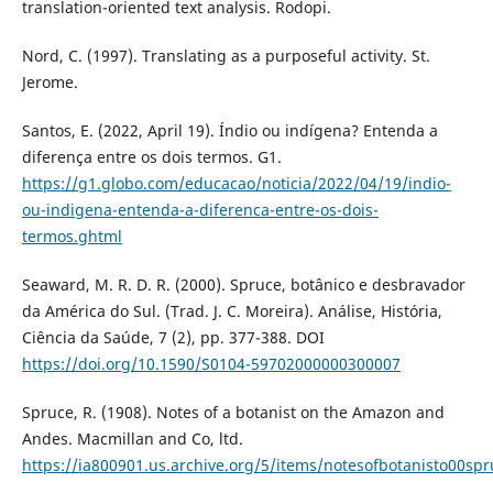
translation-oriented text analysis. Rodopi.
Nord, C. (1997). Translating as a purposeful activity. St.
Jerome.
Santos, E. (2022, April 19). Índio ou indígena? Entenda a
diferença entre os dois termos. G1.
https://g1.globo.com/educacao/noticia/2022/04/19/indio-
ou-indigena-entenda-a-diferenca-entre-os-dois-
termos.ghtml
Seaward, M. R. D. R. (2000). Spruce, botânico e desbravador
da América do Sul. (Trad. J. C. Moreira). Análise, História,
Ciência da Saúde, 7 (2), pp. 377-388. DOI
https://doi.org/10.1590/S0104-59702000000300007
Spruce, R. (1908). Notes of a botanist on the Amazon and
Andes. Macmillan and Co, ltd.
https://ia800901.us.archive.org/5/items/notesofbotanisto00sp