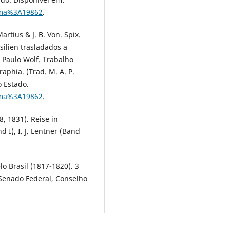
lima%3A19862
.
Martius & J. B. Von. Spix.
silien trasladados a
. Paulo Wolf. Trabalho
aphia. (Trad. M. A. P.
do Estado.
lima%3A19862
.
28, 1831). Reise in
 I), I. J. Lentner (Band
elo Brasil (1817-1820). 3
. Senado Federal, Conselho