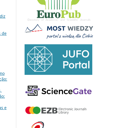
diz
 de
omo
ção:
,
ão:
as e