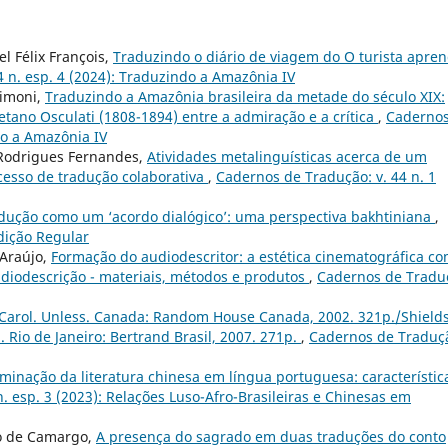
l Félix François,
Traduzindo o diário de viagem do O turista apren
 n. esp. 4 (2024): Traduzindo a Amazônia IV
Simoni,
Traduzindo a Amazônia brasileira da metade do século XIX:
etano Osculati (1808-1894) entre a admiração e a crítica
,
Cadernos
do a Amazônia IV
 Rodrigues Fernandes,
Atividades metalinguísticas acerca de um
esso de tradução colaborativa
,
Cadernos de Tradução: v. 44 n. 1
adução como um ‘acordo dialógico’: uma perspectiva bakhtiniana
,
Edição Regular
 Araújo,
Formação do audiodescritor: a estética cinematográfica c
udiodescrição - materiais, métodos e produtos
,
Cadernos de Tradu
 Carol. Unless. Canada: Random House Canada, 2002. 321p./Shields
 Rio de Janeiro: Bertrand Brasil, 2007. 271p.
,
Cadernos de Traduç
minação da literatura chinesa em língua portuguesa: característic
. esp. 3 (2023): Relações Luso-Afro-Brasileiras e Chinesas em
so de Camargo,
A presença do sagrado em duas traduções do conto