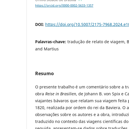
https://orcid.org/0000-0002-5633-1357
DOI:
https://doi.org/10.5007/2175-7968.2024.e
Palavras-chave:
tradução de relato de viagem, B
and Martius
Resumo
O presente trabalho é um comentário sobre a tr
obra
Reise in Brasilien
, de Johann B. von Spix e Ca
viajantes bávaros que relatam sua viagem feita p
1820, realizada por ordem do rei da Baviera. O a
observações sobre os autores e a obra, introduz
traduzido no contexto das viagens científicas d
seguida, apresentam-se dados sobre traduções 