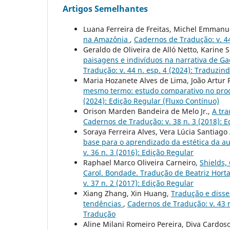
Artigos Semelhantes
Luana Ferreira de Freitas, Michel Emmanue
na Amazônia
,
Cadernos de Tradução: v. 44
Geraldo de Oliveira de Alló Netto, Karine 
paisagens e indivíduos na narrativa de Ga
Tradução: v. 44 n. esp. 4 (2024): Traduzin
Maria Hozanete Alves de Lima, João Artur
mesmo termo: estudo comparativo no proc
(2024): Edição Regular (Fluxo Contínuo)
Orison Marden Bandeira de Melo Jr.,
A tr
Cadernos de Tradução: v. 38 n. 3 (2018): 
Soraya Ferreira Alves, Vera Lúcia Santiago
base para o aprendizado da estética da a
v. 36 n. 3 (2016): Edição Regular
Raphael Marco Oliveira Carneiro,
Shields,
Carol. Bondade. Tradução de Beatriz Horta.
v. 37 n. 2 (2017): Edição Regular
Xiang Zhang, Xin Huang,
Tradução e disse
tendências
,
Cadernos de Tradução: v. 43 n
Tradução
Aline Milani Romeiro Pereira, Diva Cardo