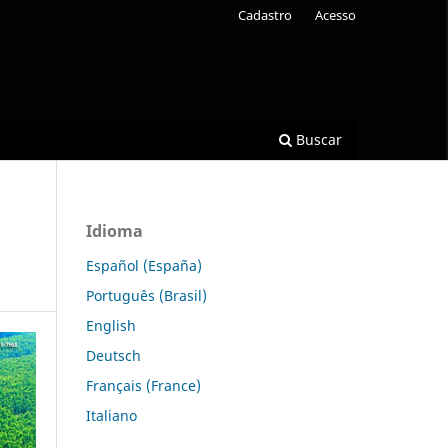
Cadastro
Acesso
Buscar
Idioma
Español (España)
Português (Brasil)
English
Deutsch
Français (France)
Italiano