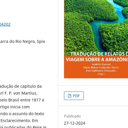
104202
arra do Rio Negro, Spix
adução de capítulo da
rl F. P. von Martius,
PDF
elo Brasil entre 1817 e
rtigo inicia com
indo o assunto do texto
Publicado
o Esclarecimento. Em
27-12-2024
já publicadas do
Reise in