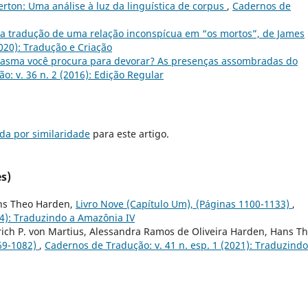
rton: Uma análise à luz da linguística de corpus
,
Cadernos de
 a tradução de uma relação inconspícua em “os mortos”, de James
020): Tradução e Criação
asma você procura para devorar? As presenças assombradas do
: v. 36 n. 2 (2016): Edição Regular
da por similaridade
para este artigo.
s)
ns Theo Harden,
Livro Nove (Capítulo Um), (Páginas 1100-1133)
,
24): Traduzindo a Amazônia IV
drich P. von Martius, Alessandra Ramos de Oliveira Harden, Hans T
069-1082)
,
Cadernos de Tradução: v. 41 n. esp. 1 (2021): Traduzindo