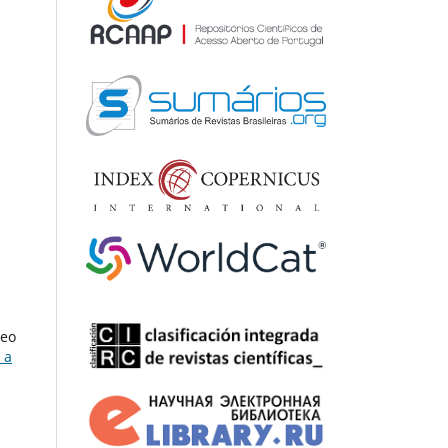
heo
 a