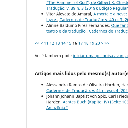
“The Hammer of God”, de Gilbert K. Cheste
Tradução: v. 39 n. 3 (2019): Edição Regular
Vitor Alevato do Amaral,
A morte e a neve:
Joyce
,
Cadernos de Tradução: v. 40 n. 3 (2
Alinne Balduino Pires Fernandes,
Que fant
teatro e da tradução
,
Cadernos de Tradução
<<
<
11
12
13
14
15
16
17
18
19
20
>
>>
Você também pode
iniciar uma pesquisa avança
Artigos mais lidos pelo mesmo(s) autor(e
Alessandra Ramos de Oliveira Harden, Ha
Cadernos de Tradução: v. 44 n. esp. 4 (20
Johann Johann Baptist von Spix, Carl Frie
Harden,
Achtes Buch (Kapitel IV) (Seite 1
Amazônia I