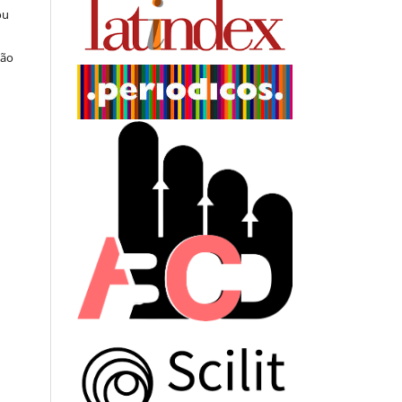
ou
ção