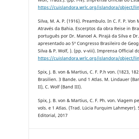
https://cuislandora.wrlc.org/islandora/object/
Silva, M. A. P. (1916). Preambulo. In C. F. P. Von 
Através da Bahia. Escerptos da obra Reise in Bra
português por Dr. Manoel A. Pirajá da Silva e Dr
apresentado ao 5º Congresso Brasileiro de Geogr
Silva & P. Wolf, ). (pp. v-viii). Imprensa Official 
https://cuislandora.wrlc.org/islandora/object/
Spix, J. B. von & Martius, C. F. P.h von. (1823, 18
Brasilien. 3 Bande. und 1 Atlas. M. Lindauer (Band
II), C. Wolf (Band III).
Spix, J. B. von & Martius, C. F. Ph. von. Viagem p
vols. e 1 Atlas. (Trad. Lúcia Furquim Lahmeyer)
Editorial, 2017