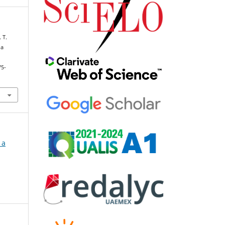
 T.
na
75-
 a