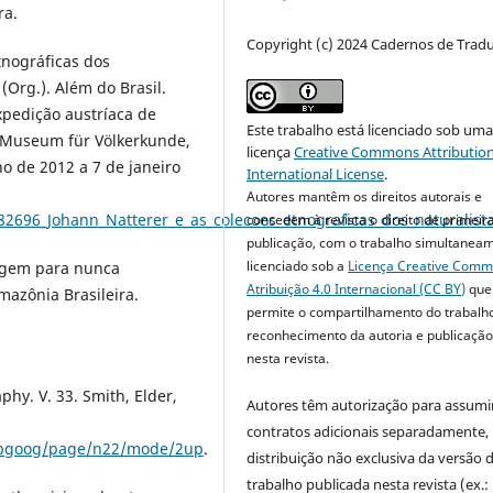
ra.
Copyright (c) 2024 Cadernos de Trad
etnográficas dos
 (Org.). Além do Brasil.
xpedição austríaca de
Este trabalho está licenciado sob um
o Museum für Völkerkunde,
licença
Creative Commons Attribution
o de 2012 a 7 de janeiro
International License
.
Autores mantêm os direitos autorais e
2696_Johann_Natterer_e_as_colecoes_etnograficas_dos_naturalista
concedem à revista o direito de primeir
publicação, com o trabalho simultanea
licenciado sob a
Licença Creative Com
iagem para nunca
Atribuição 4.0 Internacional (CC BY)
que
mazônia Brasileira.
permite o compartilhamento do trabalh
reconhecimento da autoria e publicação 
nesta revista.
aphy. V. 33. Smith, Elder,
Autores têm autorização para assumi
contratos adicionais separadamente,
stepgoog/page/n22/mode/2up
.
distribuição não exclusiva da versão 
trabalho publicada nesta revista (ex.: