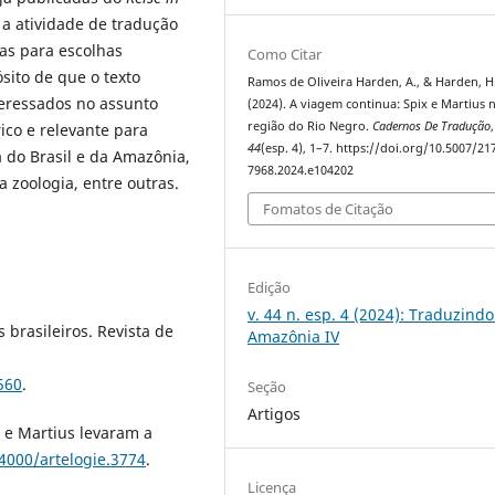
 a atividade de tradução
vas para escolhas
Como Citar
ito de que o texto
Ramos de Oliveira Harden, A., & Harden, H.
nteressados no assunto
(2024). A viagem continua: Spix e Martius 
região do Rio Negro.
Cadernos De Tradução
,
co e relevante para
44
(esp. 4), 1–7. https://doi.org/10.5007/21
 do Brasil e da Amazônia,
7968.2024.e104202
 a zoologia, entre outras.
Fomatos de Citação
Edição
v. 44 n. esp. 4 (2024): Traduzindo
s brasileiros. Revista de
Amazônia IV
560
.
Seção
Artigos
x e Martius levaram a
.4000/artelogie.3774
.
Licença