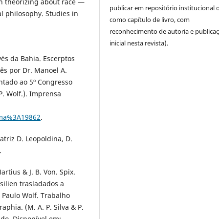
 in theorizing about race —
publicar em repositório institucional 
l philosophy. Studies in
como capítulo de livro, com
.
reconhecimento de autoria e publica
inicial nesta revista).
avés da Bahia. Escerptos
uês por Dr. Manoel A.
entado ao 5º Congresso
 P. Wolf.). Imprensa
lima%3A19862
.
atriz D. Leopoldina, D.
.
artius & J. B. Von. Spix.
silien trasladados a
. Paulo Wolf. Trabalho
phia. (M. A. P. Silva & P.
tado. Disponível em: