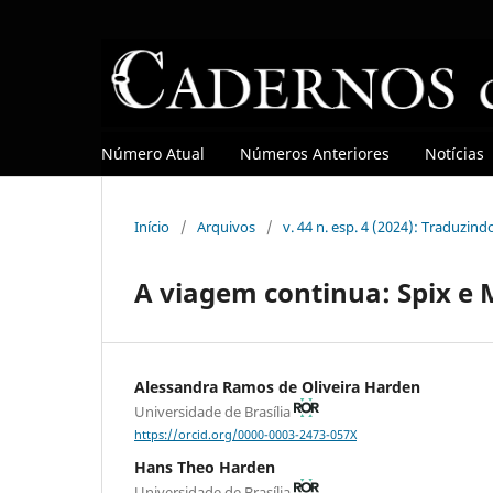
Número Atual
Números Anteriores
Notícias
Início
/
Arquivos
/
v. 44 n. esp. 4 (2024): Traduzin
A viagem continua: Spix e 
Alessandra Ramos de Oliveira Harden
Universidade de Brasília
https://orcid.org/0000-0003-2473-057X
Hans Theo Harden
Universidade de Brasília