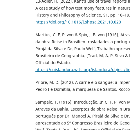
Lu-Adler, H. (2022). Kant’s use of travel reports
A case study of how testimony features in natura
History and Philosophy of Science, 91, pp. 10–19
https://doi.org/10.1016/j.shpsa.2021.10.020
Martius, C. F. P. von & Spix, J. B. von (1916). Atr
da obra Reise in Brasilien trasladados a portug
Pirajá da Silva e Dr. Paulo Wolf. Trabalho apres
Brasileiro de Geographia. (Trad. M. A. P. Silva &
Official do Estado.
https://cuislandora.wrlc.org/islandora/object/
Priore, M. D. (2012). A carne e o sangue: a imper
Pedro I e Domitila, a marquesa de Santos. Rocco
Sampaio, T. (1916). Introducção. In C. F. P. Von M
Através da Bahia. Escerptos da obra Reise in Bra
português por Dr. Manoel A. Pirajá da Silva e Dr
apresentado ao 5º Congresso Brasileiro de Geogra
Wolf, Trads.). (pp. i-iv). Imprensa Official do Es