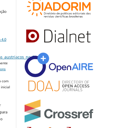
ução
a
 4.0
s_austriacos_no_Brasil
.
a
mente
mons
o com
inicial
r
 para
do