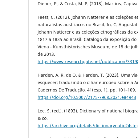
Diener, P., & Costa, M. P. (2018). Martius. Capiva
Feest, C. (2012). Johann Natterer e as coleções 
naturalistas austríacos no Brasil. In. C. Augustat
Johann Natterer e as coleções etnográficas da e
1817 a 1835 ao Brasil. Catálogo da exposição d
Viena - Kunsthistorisches Museum, de 18 de julh
de 2013.
https://www.researchgate.net/publication/33198
Harden, A. R. de O. & Harden, T. (2023). Uma v
esquecer: traduzindo o olhar europeu sobre a A
Cadernos De Tradução, 41(esp. 1), pp. 101–109.
https://doi.org/10.5007/2175-7968.2021.e84943
Lee, S. (ed.). (1893). Dictionary of national biogr
& co.
https://archive.org/details/dictionarynatio24